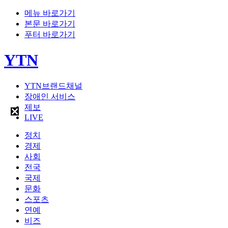
메뉴 바로가기
본문 바로가기
푸터 바로가기
YTN
YTN브랜드채널
장애인 서비스
제보
LIVE
정치
경제
사회
전국
국제
문화
스포츠
연예
비즈