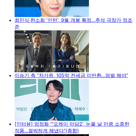
최민식·한소희 '인턴', 9월 개봉 확정…추석 극장가 정조
준
이승기 측 “차가원, 105억 전세금 미반환…엄벌 해야”
[인터뷰] 엄정화 "'오케이 마담2', 눈물 날 만큼 소중한
작품…절박하게 해냈다"(종합)