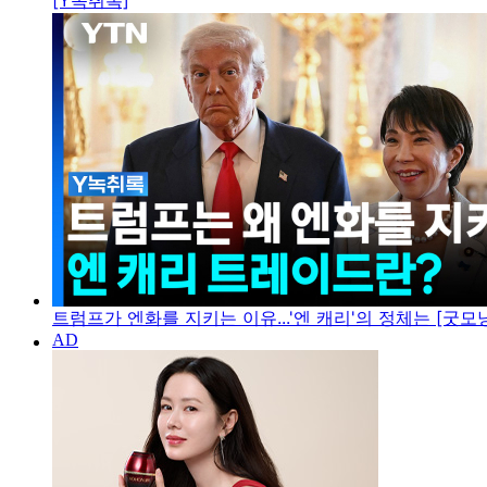
[Y녹취록]
트럼프가 엔화를 지키는 이유...'엔 캐리'의 정체는 [굿모