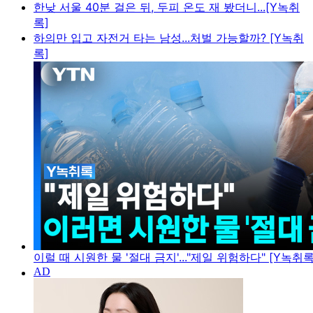
한낮 서울 40분 걸은 뒤, 두피 온도 재 봤더니...[Y녹취
록]
하의만 입고 자전거 타는 남성...처벌 가능할까? [Y녹취
록]
이럴 때 시원한 물 '절대 금지'..."제일 위험하다" [Y녹취록