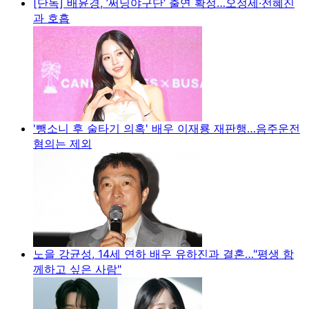
[단독] 배윤경, ’써닝야구단‘ 출연 확정…오정세·전혜진
과 호흡
'뺑소니 후 술타기 의혹' 배우 이재룡 재판행…음주운전
혐의는 제외
노을 강균성, 14세 연하 배우 유하진과 결혼…"평생 함
께하고 싶은 사람"