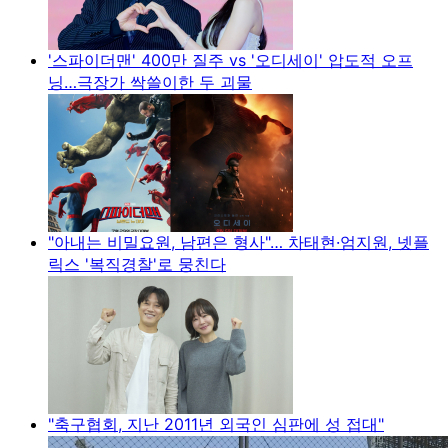
'스파이더맨' 400만 질주 vs '오디세이' 압도적 오프
닝…극장가 싹쓸이한 두 괴물
"아내는 비밀요원, 남편은 형사"… 차태현·엄지원, 넷플
릭스 '복직경찰'로 뭉친다
"축구협회, 지난 2011년 외국인 심판에 성 접대"