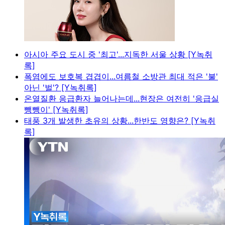
아시아 주요 도시 중 '최고'...지독한 서울 상황 [Y녹취
록]
폭염에도 보호복 겹겹이...여름철 소방관 최대 적은 '불'
아닌 '벌'? [Y녹취록]
온열질환 응급환자 늘어나는데...현장은 여전히 '응급실
뺑뺑이' [Y녹취록]
태풍 3개 발생한 초유의 상황...한반도 영향은? [Y녹취
록]