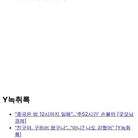
Y녹취록
"중국은 밤 12시까지 일해"...'주52시간' 손볼까 [굿모닝
경제]
"친구야, 구하러 왔구나"..."아니? 나도 갇혔어" [Y녹취
록]