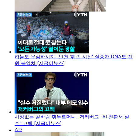
하늘도 무심하시지...인천 '훼손 시신' 실종자 DNA도 전
원 불일치 [지금이뉴스]
사정없는 칼바람 휘두르더니...저커버그 "AI 전환서 실
수" 고백 [지금이뉴스]