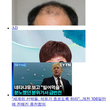
"세계의 선박들, 석유가 흐르도록 하라"...개전 106일만
에 전해진 종전합의