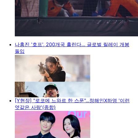
나홍진 '호프', 200개국 홀린다… 글로벌 릴레이 개봉
돌입
[Y현장] "로코에 느와르 한 스푼"...정해인X하영 '이런
엿같은 사랑'(종합)