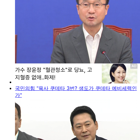
국민의힘 "육사 쿠데타 3번? 생도가 쿠데타 예비세력인
가"