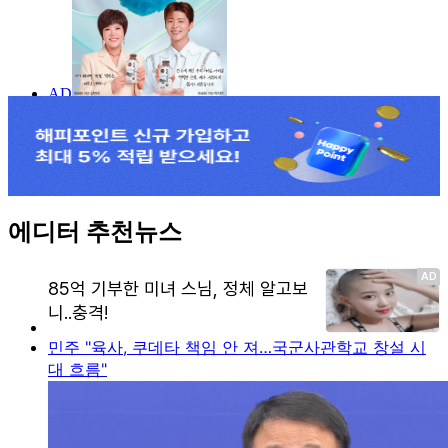
에디터 추천뉴스
민주 "육사, 쿠데타 책임 안 져…국군사관학교 창설 시
대 흐름"