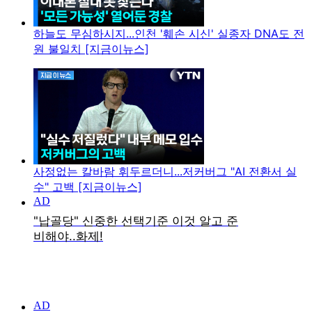
하늘도 무심하시지...인천 '훼손 시신' 실종자 DNA도 전
원 불일치 [지금이뉴스]
사정없는 칼바람 휘두르더니...저커버그 "AI 전환서 실
수" 고백 [지금이뉴스]