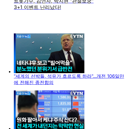
"세계의 선박들, 석유가 흐르도록 하라"...개전 106일만
에 전해진 종전합의