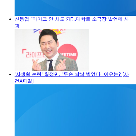
신동엽 “마이크 안 차도 돼”...대학로 소극장 발언에 사
과
'사생활 논란' 황정민, "두손 싹싹 빌었다" 이유는? [사
건X파일]