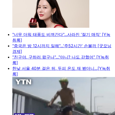
"너무 더워 태풍도 비껴간다"...사라진 '절기 매직' [Y녹
취록]
"중국은 밤 12시까지 일해"...'주52시간' 손볼까 [굿모닝
경제]
"친구야, 구하러 왔구나"..."아니? 나도 갇혔어" [Y녹취
록]
한낮 서울 40분 걸은 뒤, 두피 온도 재 봤더니...[Y녹취
록]