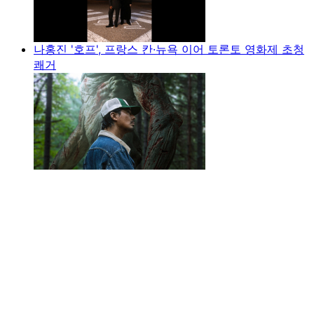
나홍진 '호프', 프랑스 칸·뉴욕 이어 토론토 영화제 초청
쾌거