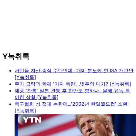
Y녹취록
서민들 자산 증식 수단인데...개미 분노케 한 ISA 개편안
[Y녹취록]
주가 급락과 함께 '이자 폭탄'...빚투의 대가? [Y녹취록]
태풍 '찬홈' 일본 관통 후 한반도 향하나...올해 유독 특
이한 상황 [Y녹취록]
축구협회 성 접대 논란에...'2002년 한일월드컵' 소환
[Y녹취록]