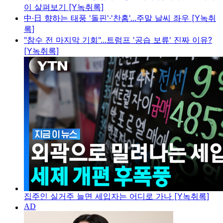
이 살펴보기 [Y녹취록]
中·日 향하는 태풍 '돌핀'·'찬홈'...주말 날씨 좌우 [Y녹취
록]
"참수 전 마지막 기회"...트럼프 '공습 보류' 진짜 이유?
[Y녹취록]
집주인 실거주 늘면 세입자는 어디로 가나 [Y녹취록]