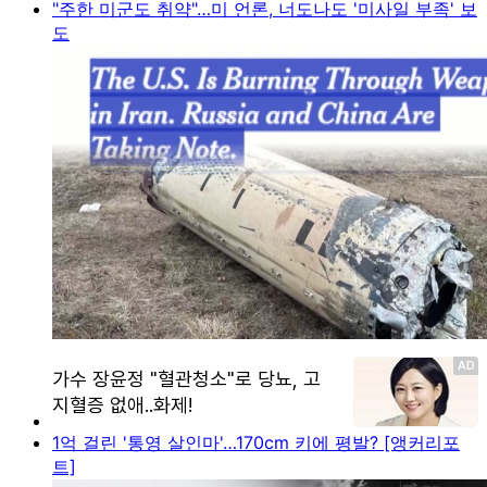
"주한 미군도 취약"…미 언론, 너도나도 '미사일 부족' 보
도
1억 걸린 '통영 살인마'…170cm 키에 평발? [앵커리포
트]