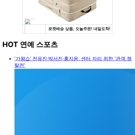
HOT 연예 스포츠
'가왕쇼’ 전유진·박서진·홍지윤, 센터 자리 위한 '관객 쟁
탈전'