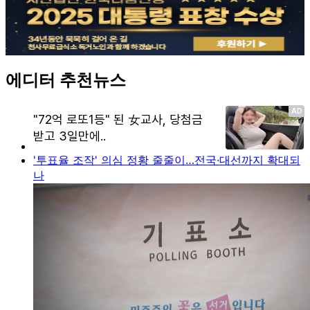
에디터 추천뉴스
'투표율 조작' 의심 정황 줄줄이…전국·대선까지 확대되
나