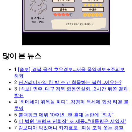
많이 본 뉴스
Unmute
1
[속보] 경북 울진 호우경보...서울 폭염경보→주의보
하향
2
단거리미사일 한 발 쏘고 침묵하는 북한...이유는?
3
[속보] 민주, 대구·경북 합동연설회...2시간 뒤쯤 결과
발표
4
"하메네이 위독설 파다"...강경파 득세에 협상 타결 불
투명
5
블랙핑크 데뷔 10주년...팬 홀대 논란에 "죄송"
6
미 법원 '트럼프 연회장' 또 제동..."대통령은 세입자"
7
캄보디아 막았더니 카자흐로...피싱 조직 쫓는 경찰