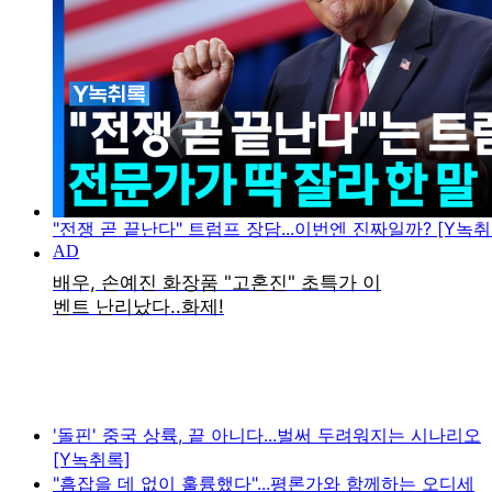
"전쟁 곧 끝난다" 트럼프 장담...이번엔 진짜일까? [Y녹취
'돌핀' 중국 상륙, 끝 아니다...벌써 두려워지는 시나리오
[Y녹취록]
"흠잡을 데 없이 훌륭했다"...평론가와 함께하는 오디세