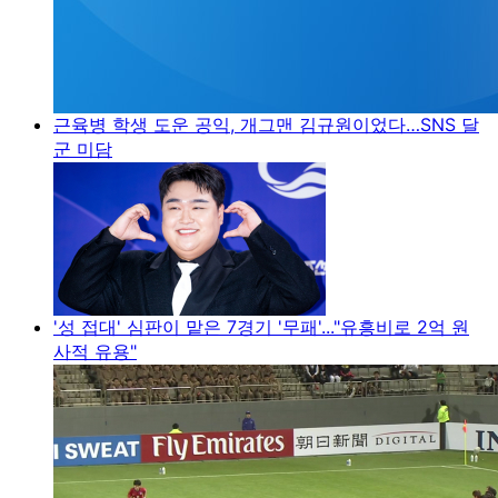
근육병 학생 도운 공익, 개그맨 김규원이었다…SNS 달
군 미담
'성 접대' 심판이 맡은 7경기 '무패'..."유흥비로 2억 원
사적 유용"