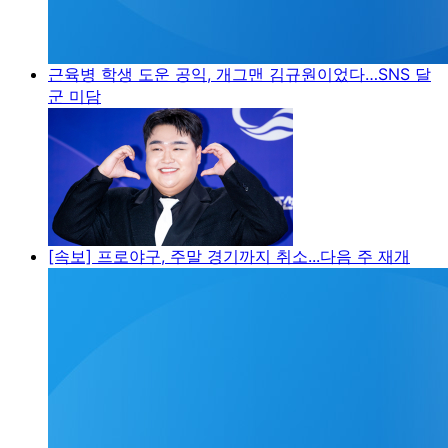
근육병 학생 도운 공익, 개그맨 김규원이었다…SNS 달
군 미담
[속보] 프로야구, 주말 경기까지 취소...다음 주 재개