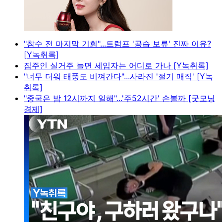
"참수 전 마지막 기회"...트럼프 '공습 보류' 진짜 이유?
[Y녹취록]
집주인 실거주 늘면 세입자는 어디로 가나 [Y녹취록]
"너무 더워 태풍도 비껴간다"...사라진 '절기 매직' [Y녹
취록]
"중국은 밤 12시까지 일해"...'주52시간' 손볼까 [굿모닝
경제]