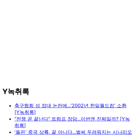
Y녹취록
축구협회 성 접대 논란에...'2002년 한일월드컵' 소환
[Y녹취록]
"전쟁 곧 끝난다" 트럼프 장담...이번엔 진짜일까? [Y녹
취록]
'돌핀' 중국 상륙, 끝 아니다...벌써 두려워지는 시나리오