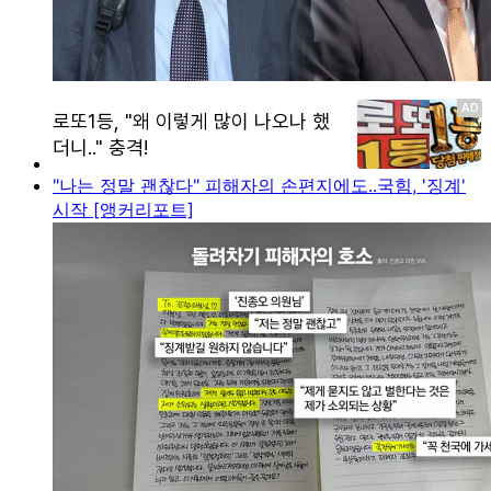
"나는 정말 괜찮다" 피해자의 손편지에도..국힘, '징계'
시작 [앵커리포트]