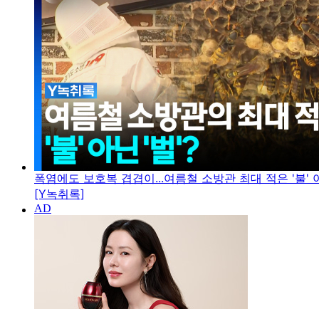
폭염에도 보호복 겹겹이...여름철 소방관 최대 적은 '불' 아
[Y녹취록]