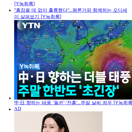
[Y녹취록]
"흠잡을 데 없이 훌륭했다"...평론가와 함께하는 오디세
이 살펴보기 [Y녹취록]
中·日 향하는 태풍 '돌핀'·'찬홈'...주말 날씨 좌우 [Y녹취록