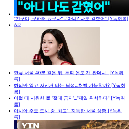
"친구야, 구하러 왔구나"..."아니? 나도 갇혔어" [Y녹취록]
한낮 서울 40분 걸은 뒤, 두피 온도 재 봤더니...[Y녹취
록]
하의만 입고 자전거 타는 남성...처벌 가능할까? [Y녹취
록]
이럴 때 시원한 물 '절대 금지'..."제일 위험하다" [Y녹취
록]
아시아 주요 도시 중 '최고'...지독한 서울 상황 [Y녹취
록]