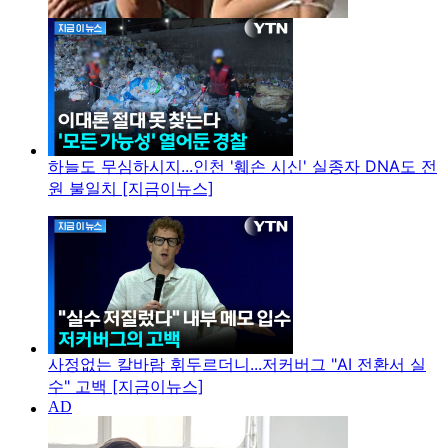
하늘도 무심하시지...인천 '훼손 시신' 실종자 DNA도 전
원 불일치 [지금이뉴스]
사정없는 칼바람 휘두르더니...저커버그 "AI 전환서 실
수" 고백 [지금이뉴스]