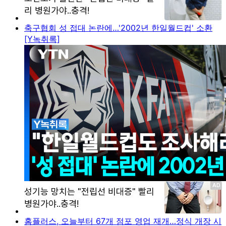
축구협회 성 접대 논란에…'2002년 한일월드컵' 소환
[Y녹취록]
홈플러스, 오늘부터 67개 점포 영업 재개…정식 개장 시