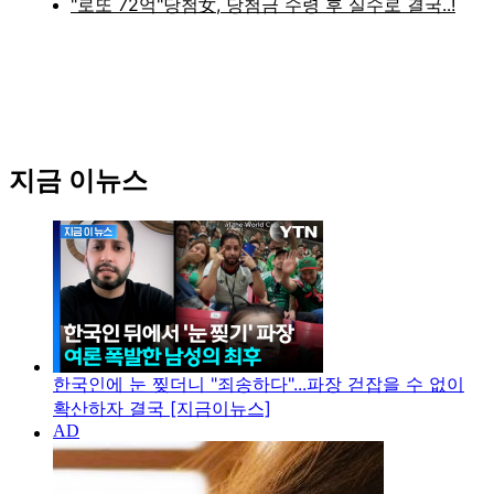
지금 이뉴스
한국인에 눈 찢더니 "죄송하다"...파장 걷잡을 수 없이
확산하자 결국 [지금이뉴스]