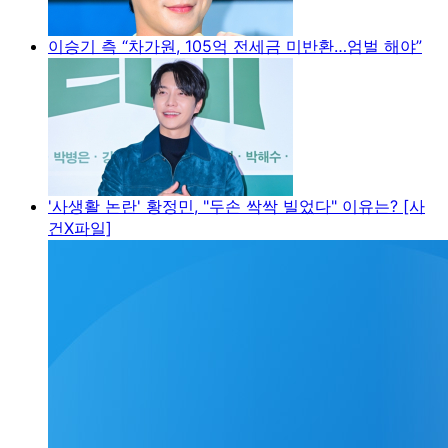
이승기 측 “차가원, 105억 전세금 미반환…엄벌 해야”
'사생활 논란' 황정민, "두손 싹싹 빌었다" 이유는? [사
건X파일]