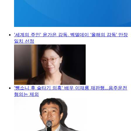
'세계의 주인' 윤가은 감독, 벡델데이 ‘올해의 감독’ 만장
일치 선정
'뺑소니 후 술타기 의혹' 배우 이재룡 재판행…음주운전
혐의는 제외