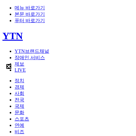
메뉴 바로가기
본문 바로가기
푸터 바로가기
YTN
YTN브랜드채널
장애인 서비스
제보
LIVE
정치
경제
사회
전국
국제
문화
스포츠
연예
비즈