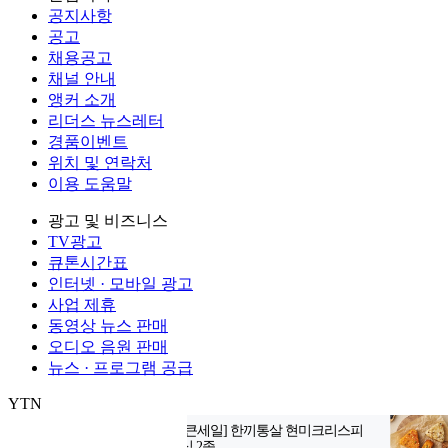
공지사항
공고
채용공고
채널 안내
앵커 소개
리더스 뉴스레터
경품이벤트
위치 및 연락처
이용 도움말
광고 및 비즈니스
TV광고
큐톤시간표
인터넷 · 모바일 광고
사업 제휴
동영상 뉴스 판매
오디오 음원 판매
뉴스 · 프로그램 공급
YTN
㈜와이티엔
서울특별시 마포구 상암산로 76 (상암동)
대표전화: 0
제호: YTN star
서울특별시 마포구 상암산로 76 (상암동)
등록번호: