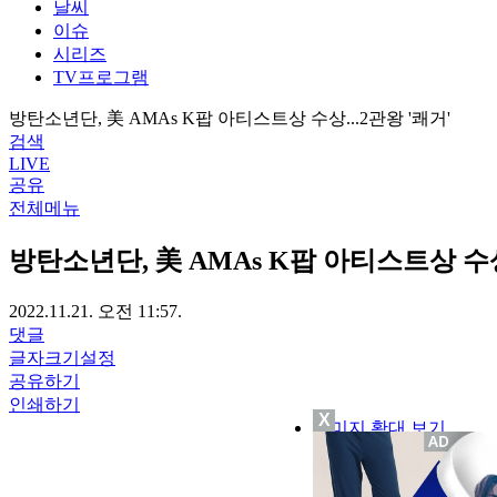
날씨
이슈
시리즈
TV프로그램
방탄소년단, 美 AMAs K팝 아티스트상 수상...2관왕 '쾌거'
검색
LIVE
공유
전체메뉴
방탄소년단, 美 AMAs K팝 아티스트상 수상.
2022.11.21. 오전 11:57.
댓글
글자크기설정
공유하기
인쇄하기
X
이미지 확대 보기