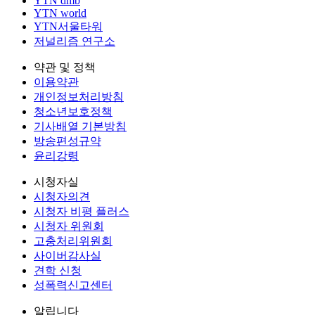
YTN dmb
YTN world
YTN서울타워
저널리즘 연구소
약관 및 정책
이용약관
개인정보처리방침
청소년보호정책
기사배열 기본방침
방송편성규약
윤리강령
시청자실
시청자의견
시청자 비평 플러스
시청자 위원회
고충처리위원회
사이버감사실
견학 신청
성폭력신고센터
알립니다