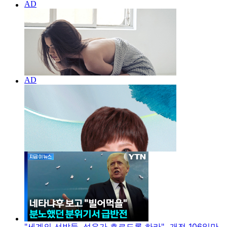
"세계의 선박들, 석유가 흐르도록 하라"...개전 106일만