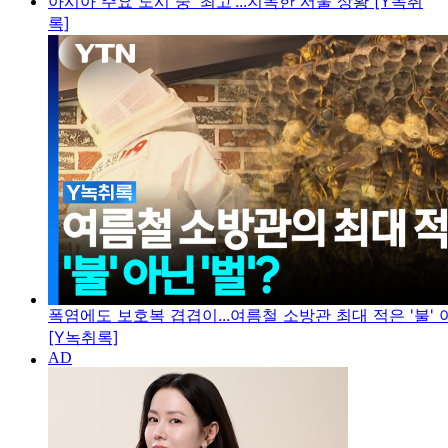
아시아 주요 도시 중 '최고'...지독한 서울 상황 [Y녹취
록]
폭염에도 보호복 겹겹이...여름철 소방관 최대 적은 '불' 아
[Y녹취록]