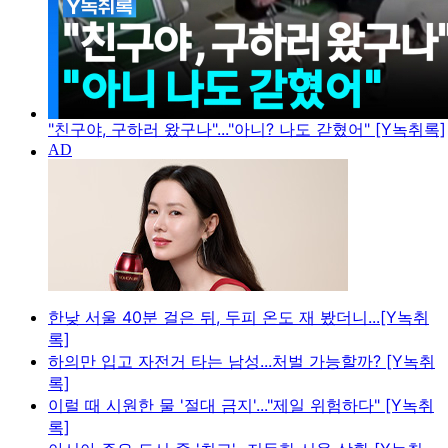
"친구야, 구하러 왔구나"..."아니? 나도 갇혔어" [Y녹취록]
한낮 서울 40분 걸은 뒤, 두피 온도 재 봤더니...[Y녹취
록]
하의만 입고 자전거 타는 남성...처벌 가능할까? [Y녹취
록]
이럴 때 시원한 물 '절대 금지'..."제일 위험하다" [Y녹취
록]