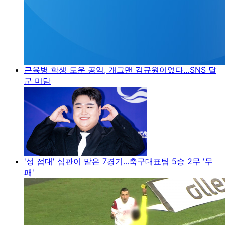
근육병 학생 도운 공익, 개그맨 김규원이었다…SNS 달
군 미담
'성 접대' 심판이 맡은 7경기...축구대표팀 5승 2무 '무
패'