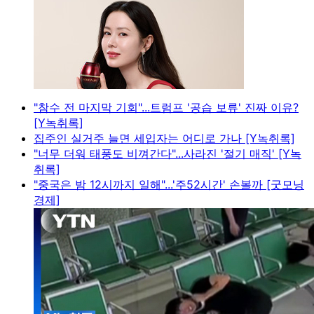
"참수 전 마지막 기회"...트럼프 '공습 보류' 진짜 이유?
[Y녹취록]
집주인 실거주 늘면 세입자는 어디로 가나 [Y녹취록]
"너무 더워 태풍도 비껴간다"...사라진 '절기 매직' [Y녹
취록]
"중국은 밤 12시까지 일해"...'주52시간' 손볼까 [굿모닝
경제]