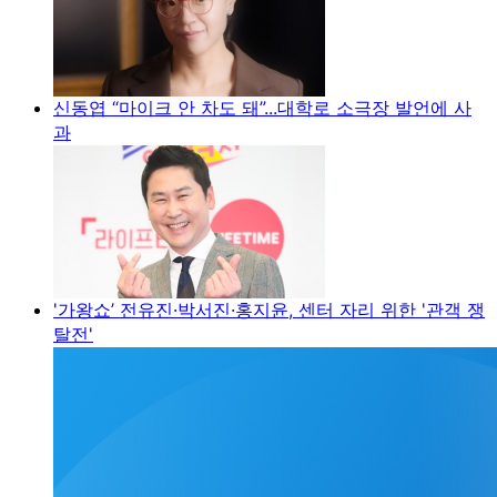
신동엽 “마이크 안 차도 돼”...대학로 소극장 발언에 사
과
'가왕쇼’ 전유진·박서진·홍지윤, 센터 자리 위한 '관객 쟁
탈전'