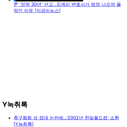
尹 '징역 30년' 선고...김계리 변호사가 법정 나오며 울
먹인 이유 [지금이뉴스]
Y녹취록
축구협회 성 접대 논란에...'2002년 한일월드컵' 소환
[Y녹취록]