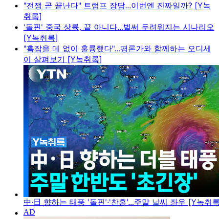
"전쟁 곧 끝난다" 트럼프 장담...이번엔 진짜일까? [Y녹
취록]
'돌핀' 중국 상륙, 끝 아니다...벌써 두려워지는 시나리오
[Y녹취록]
"흠잡을 데 없이 훌륭했다"...평론가와 함께하는 오디세
이 살펴보기 [Y녹취록]
中·日 향하는 태풍 '돌핀'·'찬홈'...주말 날씨 좌우 [Y녹취록