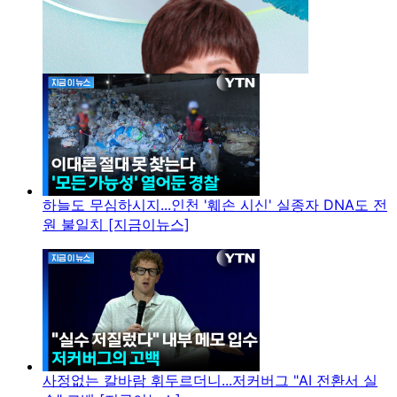
하늘도 무심하시지...인천 '훼손 시신' 실종자 DNA도 전
원 불일치 [지금이뉴스]
사정없는 칼바람 휘두르더니...저커버그 "AI 전환서 실