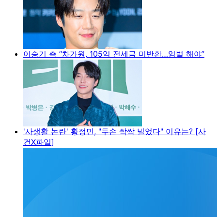
이승기 측 “차가원, 105억 전세금 미반환…엄벌 해야”
'사생활 논란' 황정민, "두손 싹싹 빌었다" 이유는? [사
건X파일]