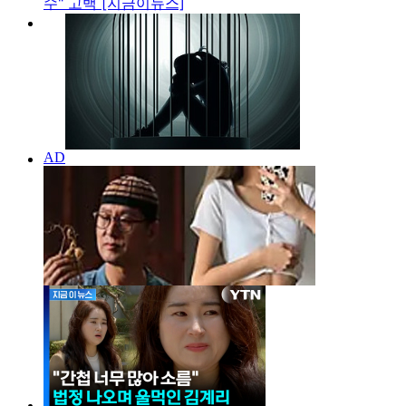
수" 고백 [지금이뉴스]