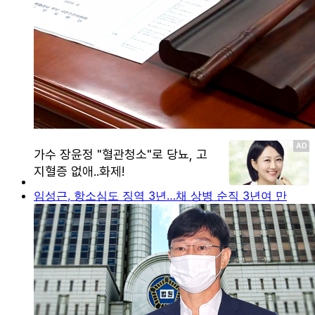
임성근, 항소심도 징역 3년…채 상병 순직 3년여 만