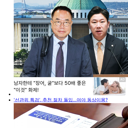
'선관위 특검', 추천 절차 돌입…여야 동상이몽?