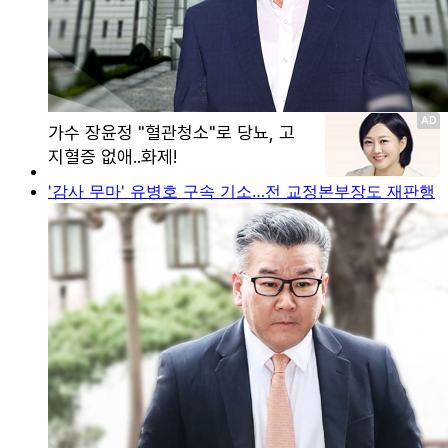
'감사 무마' 유병호 구속 기소…전 교정본부장도 재판행