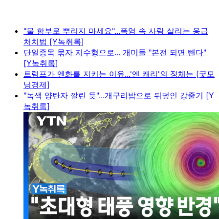
"물 함부로 뿌리지 마세요"...폭염 속 사람 살리는 응급
처치법 [Y녹취록]
단일종목 묶자 지수형으로... 개미들 "본전 되면 뺀다"
[Y녹취록]
트럼프가 엔화를 지키는 이유...'엔 캐리'의 정체는 [굿모
닝경제]
"녹색 양탄자 깔린 듯"...개구리밥으로 뒤덮인 강줄기 [Y
녹취록]