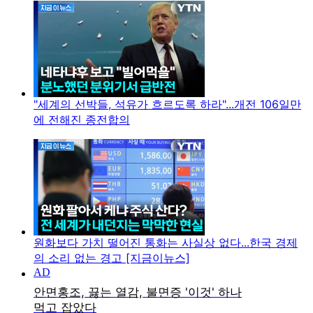
"세계의 선박들, 석유가 흐르도록 하라"...개전 106일만
에 전해진 종전합의
원화보다 가치 떨어진 통화는 사실상 없다...한국 경제
의 소리 없는 경고 [지금이뉴스]