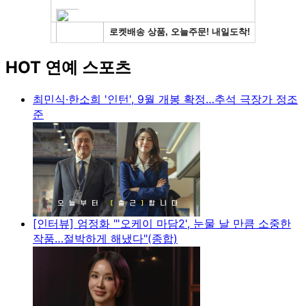
HOT 연예 스포츠
최민식·한소희 '인턴', 9월 개봉 확정…추석 극장가 정조
준
[인터뷰] 엄정화 "'오케이 마담2', 눈물 날 만큼 소중한
작품…절박하게 해냈다"(종합)