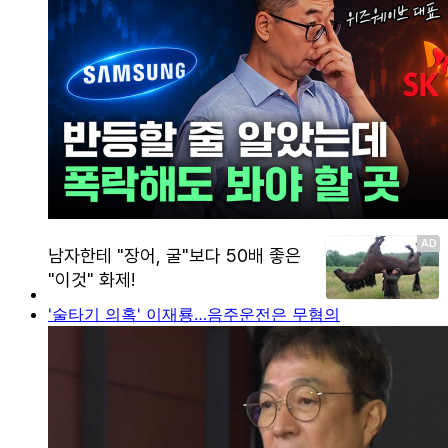
'술타기 의혹' 이재룡…음주운전은 무혐의