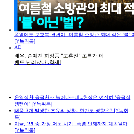
폭염에도 보호복 겹겹이...여름철 소방관 최대 적은 '불' 아
[Y녹취록]
온열질환 응급환자 늘어나는데...현장은 여전히 '응급실
뺑뺑이' [Y녹취록]
태풍 3개 발생한 초유의 상황...한반도 영향은? [Y녹취
록]
지금, 1년 중 가장 더운 시기...폭염 언제까지 계속될까
[Y녹취록]