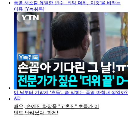
폭염 해소할 유일한 변수...최악 더위, '이것'을 바라는
이유 [Y녹취록]
이 날부터 기압계 '흔들'...숨 막히는 폭염 마침내 꺾일까?