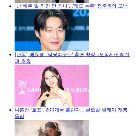
“난 배우 일 하면 안 되나”…‘태도 논란’ 정준원의 고백
[단독] 배윤경, ’써닝야구단‘ 출연 확정…오정세·전혜진
과 호흡
나홍진 '호프', 200개국 홀린다… 글로벌 릴레이 개봉
돌입