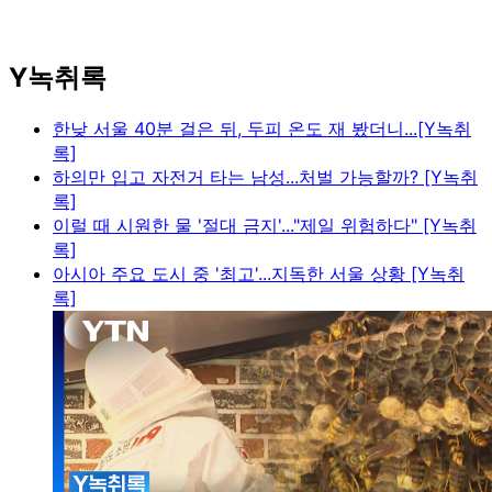
Y녹취록
한낮 서울 40분 걸은 뒤, 두피 온도 재 봤더니...[Y녹취
록]
하의만 입고 자전거 타는 남성...처벌 가능할까? [Y녹취
록]
이럴 때 시원한 물 '절대 금지'..."제일 위험하다" [Y녹취
록]
아시아 주요 도시 중 '최고'...지독한 서울 상황 [Y녹취
록]