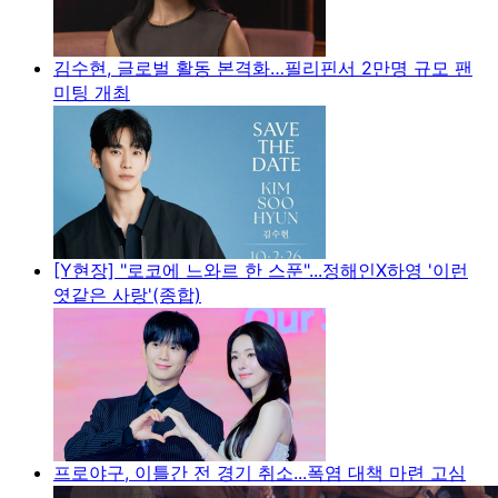
김수현, 글로벌 활동 본격화…필리핀서 2만명 규모 팬
미팅 개최
[Y현장] "로코에 느와르 한 스푼"...정해인X하영 '이런
엿같은 사랑'(종합)
프로야구, 이틀간 전 경기 취소...폭염 대책 마련 고심