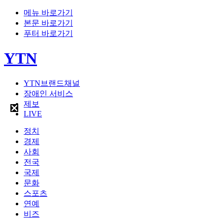
메뉴 바로가기
본문 바로가기
푸터 바로가기
YTN
YTN브랜드채널
장애인 서비스
제보
LIVE
정치
경제
사회
전국
국제
문화
스포츠
연예
비즈