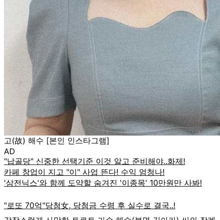
고(故) 해수 [본인 인스타그램]
AD
갑작스럽게 사망한 트로트 가수 해수(본명 김아라) 씨의 장례