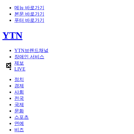
메뉴 바로가기
본문 바로가기
푸터 바로가기
YTN
YTN브랜드채널
장애인 서비스
제보
LIVE
정치
경제
사회
전국
국제
문화
스포츠
연예
비즈