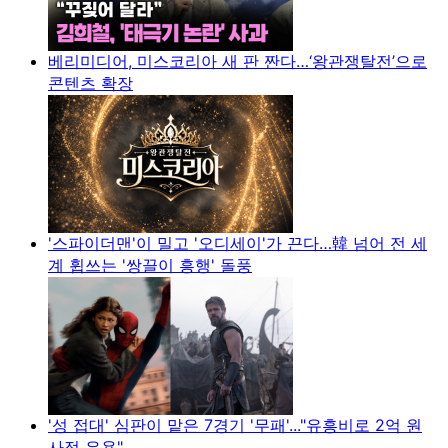
베리미디어, 미스코리아 새 판 짠다…‘왕관쟁탈전’으로
콘텐츠 확장
'스파이더맨'이 밀고 '오디세이'가 끈다…韓 넘어 전 세
계 휩쓰는 '쌍끌이 흥행' 돌풍
'성 접대' 심판이 맡은 7경기 '무패'..."유흥비로 2억 원
사적 유용"