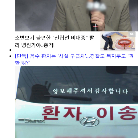
[단독] 꼼수 판치는 '사설 구급차'…경찰도 복지부도 '권
한 밖?'