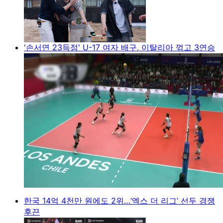
'손서연 23득점' U-17 여자 배구, 이탈리아 꺾고 3연승
한국 14억 4천만 원에도 2위…‘엑스 더 리그’ 선두 경쟁
후끈