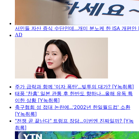
서민들 자산 증식 수단인데...개미 분노케 한 ISA 개편안 
주가 급락과 함께 '이자 폭탄'...빚투의 대가? [Y녹취록]
태풍 '찬홈' 일본 관통 후 한반도 향하나...올해 유독 특
이한 상황 [Y녹취록]
축구협회 성 접대 논란에...'2002년 한일월드컵' 소환
[Y녹취록]
"전쟁 곧 끝난다" 트럼프 장담...이번엔 진짜일까? [Y녹
취록]