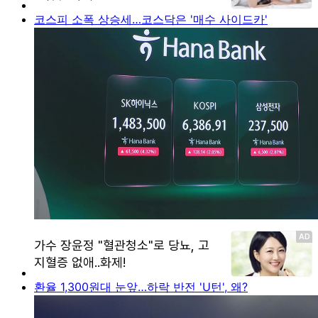
코스피 소폭 상승세…코스닥은 '매수 사이드카'
환율 1,300원대 눈앞…하락 반전 'U턴', 왜?