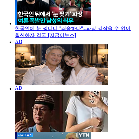
한국인에 눈 찢더니 "죄송하다"...파장 걷잡을 수 없이
확산하자 결국 [지금이뉴스]