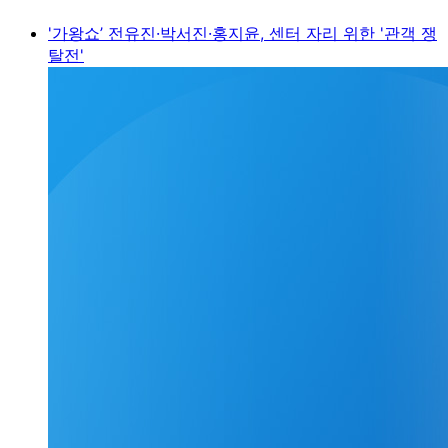
'가왕쇼’ 전유진·박서진·홍지윤, 센터 자리 위한 '관객 쟁
탈전'