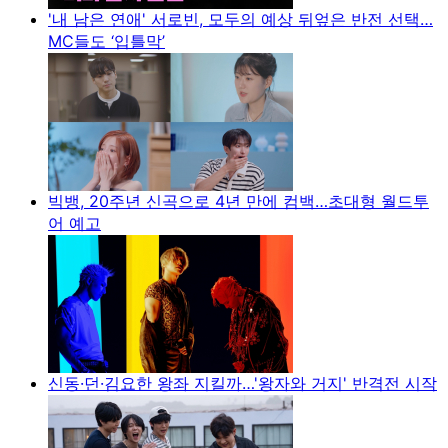
'내 남은 연애' 서로빈, 모두의 예상 뒤엎은 반전 선택…
MC들도 ‘입틀막’
빅뱅, 20주년 신곡으로 4년 만에 컴백…초대형 월드투
어 예고
신동·던·김요한 왕좌 지킬까…'왕자와 거지' 반격전 시작