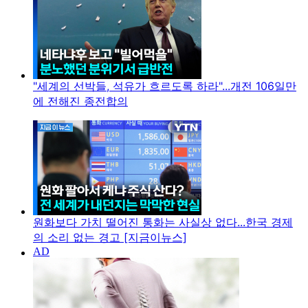
"세계의 선박들, 석유가 흐르도록 하라"...개전 106일만
에 전해진 종전합의
원화보다 가치 떨어진 통화는 사실상 없다...한국 경제
의 소리 없는 경고 [지금이뉴스]