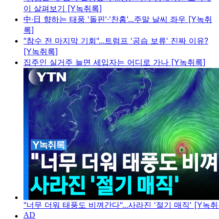
이 살펴보기 [Y녹취록]
中·日 향하는 태풍 '돌핀'·'찬홈'...주말 날씨 좌우 [Y녹취
록]
"참수 전 마지막 기회"...트럼프 '공습 보류' 진짜 이유?
[Y녹취록]
집주인 실거주 늘면 세입자는 어디로 가나 [Y녹취록]
"너무 더워 태풍도 비껴간다"...사라진 '절기 매직' [Y녹취