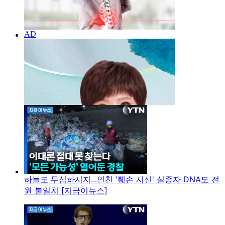
하늘도 무심하시지...인천 '훼손 시신' 실종자 DNA도 전
원 불일치 [지금이뉴스]