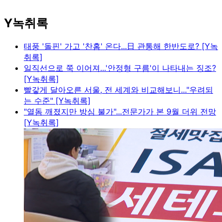
Y녹취록
태풍 '돌핀' 가고 '찬홈' 온다...日 관통해 한반도로? [Y녹
취록]
일직선으로 쭉 이어져...'안정형 구름'이 나타내는 징조?
[Y녹취록]
빨갛게 달아오른 서울, 전 세계와 비교해보니..."우려되
는 수준" [Y녹취록]
"열돔 깨졌지만 방심 불가"...전문가가 본 9월 더위 전망
[Y녹취록]