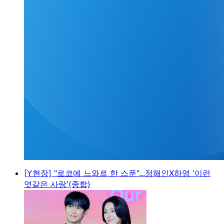
[Y현장] "로코에 느와르 한 스푼"...정해인X하영 '이런
엿같은 사랑'(종합)