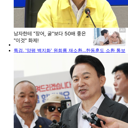
특검, '양평 백지화' 원희룡 재소환…한동훈도 소환 통보