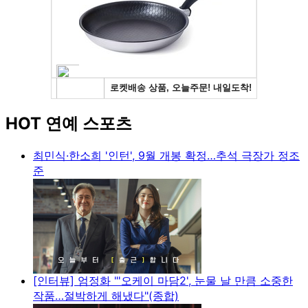
HOT 연예 스포츠
최민식·한소희 '인턴', 9월 개봉 확정…추석 극장가 정조
준
[인터뷰] 엄정화 "'오케이 마담2', 눈물 날 만큼 소중한
작품…절박하게 해냈다"(종합)