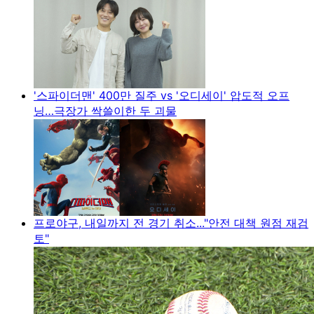
'스파이더맨' 400만 질주 vs '오디세이' 압도적 오프
닝…극장가 싹쓸이한 두 괴물
프로야구, 내일까지 전 경기 취소..."안전 대책 원점 재검
토"