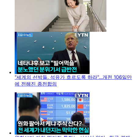
"세계의 선박들, 석유가 흐르도록 하라"...개전 106일만
에 전해진 종전합의