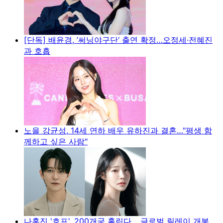
[단독] 배윤경, ’써닝야구단‘ 출연 확정…오정세·전혜진
과 호흡
노을 강균성, 14세 연하 배우 유하진과 결혼…"평생 함
께하고 싶은 사람"
나홍진 '호프', 200개국 홀린다… 글로벌 릴레이 개봉