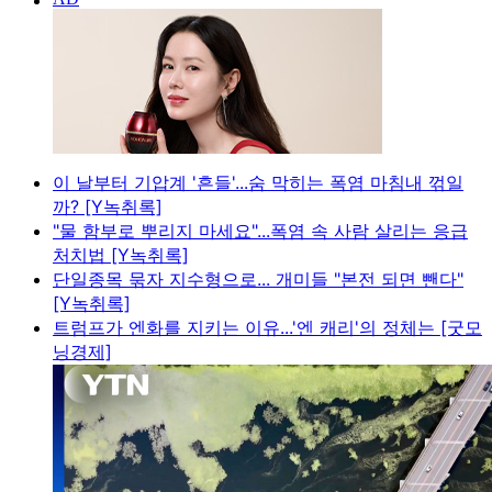
이 날부터 기압계 '흔들'...숨 막히는 폭염 마침내 꺾일
까? [Y녹취록]
"물 함부로 뿌리지 마세요"...폭염 속 사람 살리는 응급
처치법 [Y녹취록]
단일종목 묶자 지수형으로... 개미들 "본전 되면 뺀다"
[Y녹취록]
트럼프가 엔화를 지키는 이유...'엔 캐리'의 정체는 [굿모
닝경제]