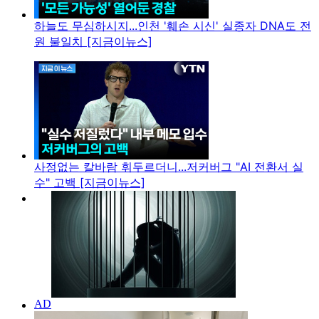
하늘도 무심하시지...인천 '훼손 시신' 실종자 DNA도 전
원 불일치 [지금이뉴스]
사정없는 칼바람 휘두르더니...저커버그 "AI 전환서 실
수" 고백 [지금이뉴스]