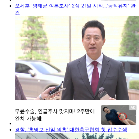
오세훈 '명태균 여론조사' 2심 21일 시작…'공직유지' 관
건
경찰, '홍명보 선임 의혹' 대한축구협회 첫 압수수색