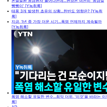
온열질환 응급환자 늘어나는데...현장은 여전히 '응급실
뺑뺑이' [Y녹취록]
태풍 3개 발생한 초유의 상황...한반도 영향은? [Y녹취
록]
지금, 1년 중 가장 더운 시기...폭염 언제까지 계속될까
[Y녹취록]
폭염 해소할 유일한 변수...최악 더위, '이것'을 바라는 이
록]