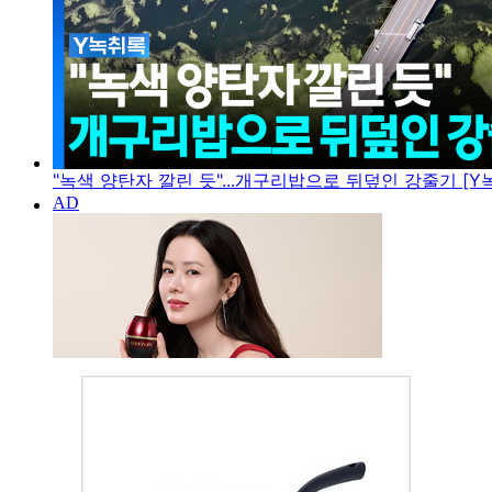
"녹색 양탄자 깔린 듯"...개구리밥으로 뒤덮인 강줄기 [Y