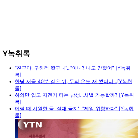
Y녹취록
"친구야, 구하러 왔구나"..."아니? 나도 갇혔어" [Y녹취
록]
한낮 서울 40분 걸은 뒤, 두피 온도 재 봤더니...[Y녹취
록]
하의만 입고 자전거 타는 남성...처벌 가능할까? [Y녹취
록]
이럴 때 시원한 물 '절대 금지'..."제일 위험하다" [Y녹취
록]