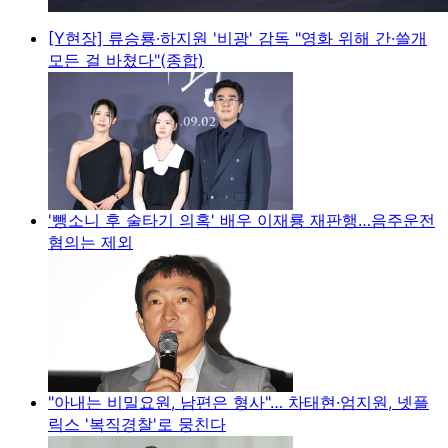
[Y현장] 류승룡·하지원 '비광' 감독 "영화 위해 간·쓸개
모든 걸 바쳤다"(종합)
'뺑소니 후 술타기 의혹' 배우 이재룡 재판행…음주운전
혐의는 제외
"아내는 비밀요원, 남편은 형사"… 차태현·엄지원, 넷플
릭스 '복직경찰'로 뭉친다