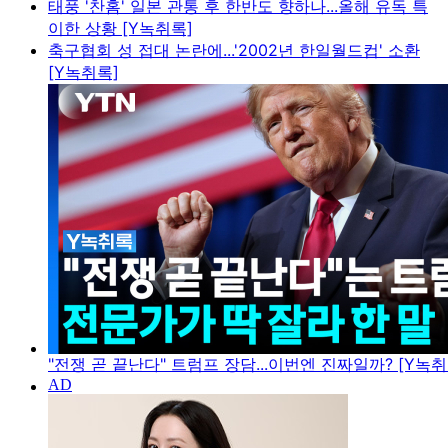
태풍 '찬홈' 일본 관통 후 한반도 향하나...올해 유독 특
이한 상황 [Y녹취록]
축구협회 성 접대 논란에...'2002년 한일월드컵' 소환
[Y녹취록]
"전쟁 곧 끝난다" 트럼프 장담...이번엔 진짜일까? [Y녹취