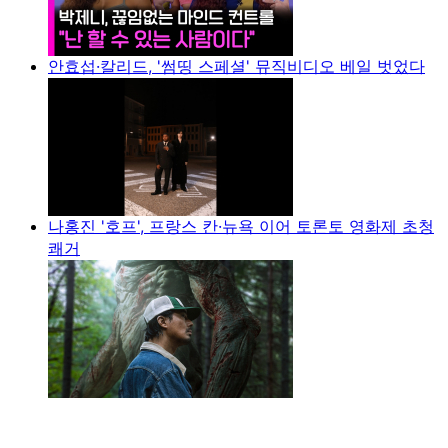
안효섭·칼리드, '썸띵 스페셜' 뮤직비디오 베일 벗었다
나홍진 '호프', 프랑스 칸·뉴욕 이어 토론토 영화제 초청
쾌거