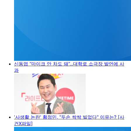
신동엽 “마이크 안 차도 돼”...대학로 소극장 발언에 사
과
'사생활 논란' 황정민, "두손 싹싹 빌었다" 이유는? [사
건X파일]