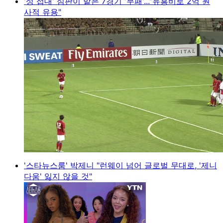
'성 접대' 심판이 맡은 7경기 '무패'..."유흥비로 2억 원
사적 유용"
'스타뉴스룸' 박제니 "런웨이 넘어 글로벌 무대로, '제니
다움' 잃지 않을 것"