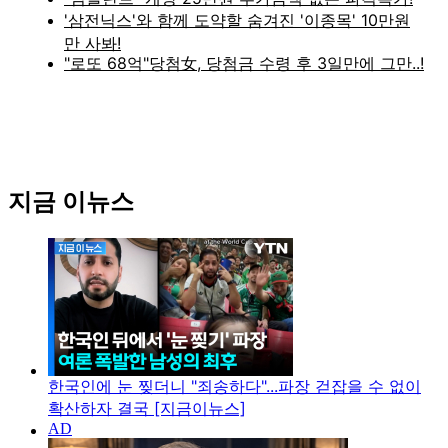
지금 이뉴스
한국인에 눈 찢더니 "죄송하다"...파장 걷잡을 수 없이
확산하자 결국 [지금이뉴스]