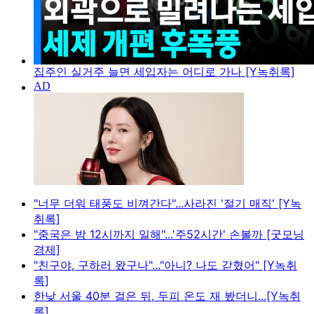
집주인 실거주 늘면 세입자는 어디로 가나 [Y녹취록]
"너무 더워 태풍도 비껴간다"...사라진 '절기 매직' [Y녹
취록]
"중국은 밤 12시까지 일해"...'주52시간' 손볼까 [굿모닝
경제]
"친구야, 구하러 왔구나"..."아니? 나도 갇혔어" [Y녹취
록]
한낮 서울 40분 걸은 뒤, 두피 온도 재 봤더니...[Y녹취
록]