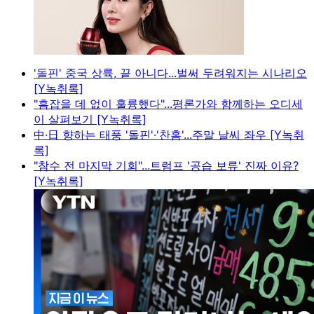
'돌핀' 중국 상륙, 끝 아니다...벌써 두려워지는 시나리오
[Y녹취록]
"흠잡을 데 없이 훌륭했다"...평론가와 함께하는 오디세
이 살펴보기 [Y녹취록]
中·日 향하는 태풍 '돌핀'·'찬홈'...주말 날씨 좌우 [Y녹취
록]
"참수 전 마지막 기회"...트럼프 '공습 보류' 진짜 이유?
[Y녹취록]