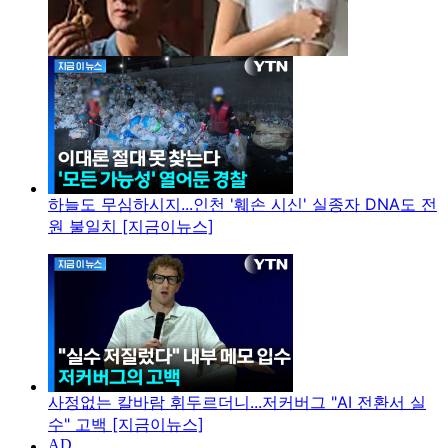
하늘도 무심하시지...인천 '훼손 시신' 실종자 DNA도 전
원 불일치 [지금이뉴스]
사정없는 칼바람 휘두르더니...저커버그 "AI 전환서 실
수" 고백 [지금이뉴스]