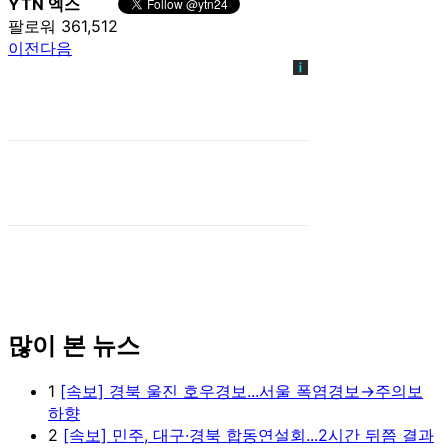
YTN 엑스
팔로워 361,512
이전
다음
많이 본 뉴스
1
[속보] 경북 울진 호우경보...서울 폭염경보→주의보
하향
2
[속보] 민주, 대구·경북 합동연설회...2시간 뒤쯤 결과