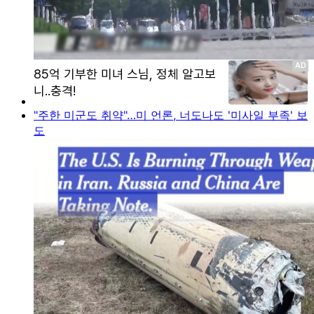
"주한 미군도 취약"…미 언론, 너도나도 '미사일 부족' 보
도