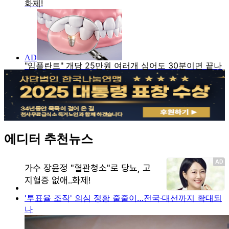
에디터 추천뉴스
'투표율 조작' 의심 정황 줄줄이…전국·대선까지 확대되
나