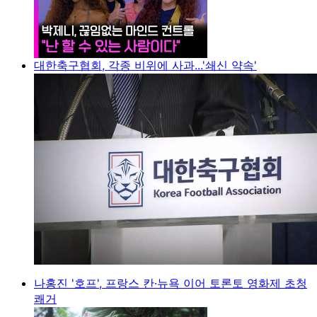
대한축구협회, 각종 비위에 사과...'쇄신 약속'
나홍진 '호프', 프랑스 칸·뉴욕 이어 토론토 영화제 초청
쾌거