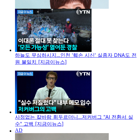
하늘도 무심하시지...인천 '훼손 시신' 실종자 DNA도 전
원 불일치 [지금이뉴스]
사정없는 칼바람 휘두르더니...저커버그 "AI 전환서 실
수" 고백 [지금이뉴스]