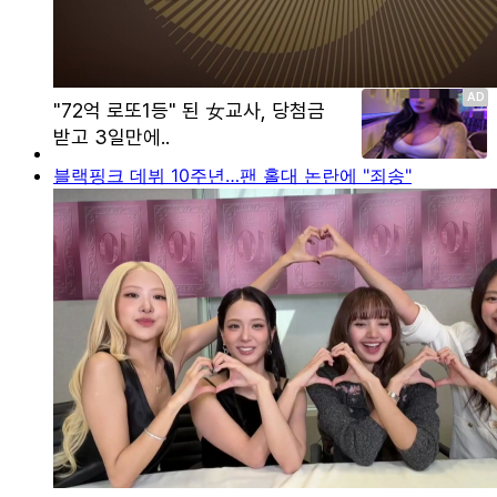
블랙핑크 데뷔 10주년…팬 홀대 논란에 "죄송"