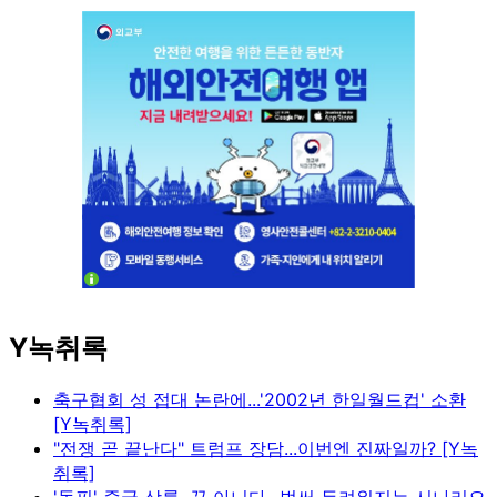
Y녹취록
축구협회 성 접대 논란에...'2002년 한일월드컵' 소환
[Y녹취록]
"전쟁 곧 끝난다" 트럼프 장담...이번엔 진짜일까? [Y녹
취록]