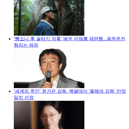
'뺑소니 후 술타기 의혹' 배우 이재룡 재판행…음주운전
혐의는 제외
'세계의 주인' 윤가은 감독, 벡델데이 ‘올해의 감독’ 만장
일치 선정