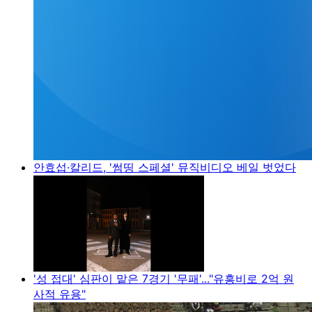
안효섭·칼리드, '썸띵 스페셜' 뮤직비디오 베일 벗었다
'성 접대' 심판이 맡은 7경기 '무패'..."유흥비로 2억 원
사적 유용"