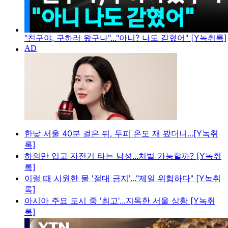
"친구야, 구하러 왔구나"..."아니? 나도 갇혔어" [Y녹취록]
한낮 서울 40분 걸은 뒤, 두피 온도 재 봤더니...[Y녹취
록]
하의만 입고 자전거 타는 남성...처벌 가능할까? [Y녹취
록]
이럴 때 시원한 물 '절대 금지'..."제일 위험하다" [Y녹취
록]
아시아 주요 도시 중 '최고'...지독한 서울 상황 [Y녹취
록]