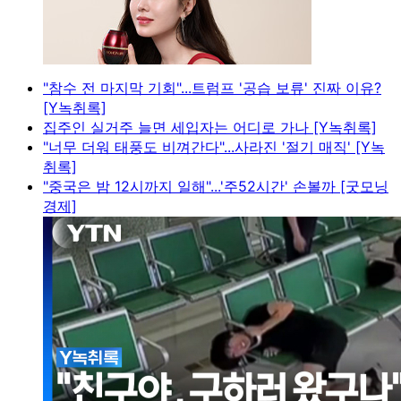
"참수 전 마지막 기회"...트럼프 '공습 보류' 진짜 이유?
[Y녹취록]
집주인 실거주 늘면 세입자는 어디로 가나 [Y녹취록]
"너무 더워 태풍도 비껴간다"...사라진 '절기 매직' [Y녹
취록]
"중국은 밤 12시까지 일해"...'주52시간' 손볼까 [굿모닝
경제]