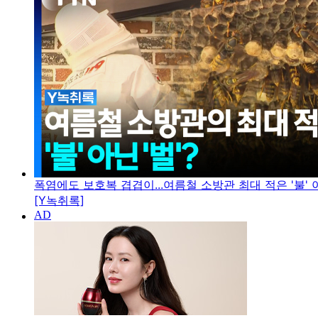
폭염에도 보호복 겹겹이...여름철 소방관 최대 적은 '불' 아
[Y녹취록]