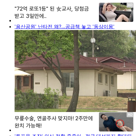
'용산공원' 난타전 왜?…공급책 놓고 '동상이몽'
'투표율 조작' 의심 정황 줄줄이…전국·대선까지 확대되