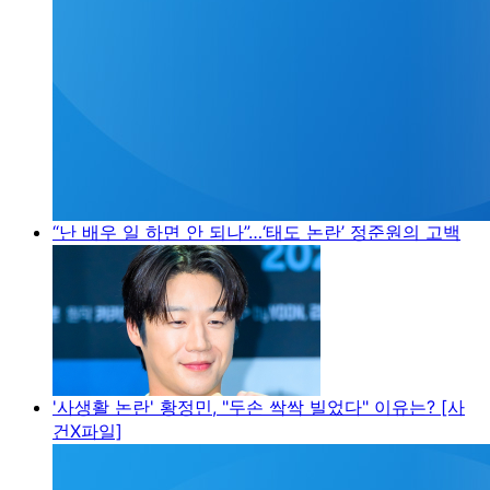
“난 배우 일 하면 안 되나”…‘태도 논란’ 정준원의 고백
'사생활 논란' 황정민, "두손 싹싹 빌었다" 이유는? [사
건X파일]