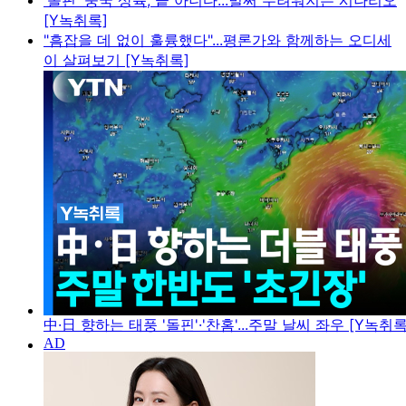
'돌핀' 중국 상륙, 끝 아니다...벌써 두려워지는 시나리오
[Y녹취록]
"흠잡을 데 없이 훌륭했다"...평론가와 함께하는 오디세
이 살펴보기 [Y녹취록]
中·日 향하는 태풍 '돌핀'·'찬홈'...주말 날씨 좌우 [Y녹취록