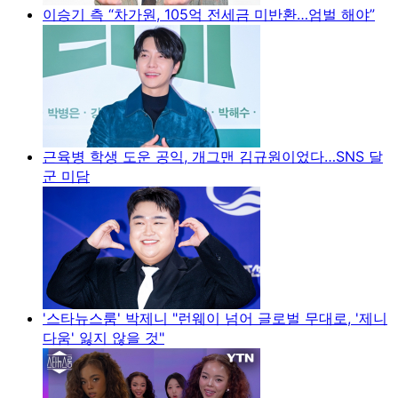
이승기 측 “차가원, 105억 전세금 미반환…엄벌 해야”
근육병 학생 도운 공익, 개그맨 김규원이었다…SNS 달
군 미담
'스타뉴스룸' 박제니 "런웨이 넘어 글로벌 무대로, '제니
다움' 잃지 않을 것"