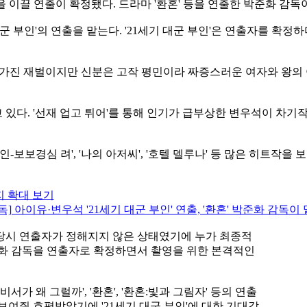
을 이끌 연출이 확정됐다. 드라마 '환혼' 등을 연출한 박준화 감독
기 대군 부인'의 연출을 맡는다. '21세기 대군 부인'은 연출자를 
 걸 가진 재벌이지만 신분은 고작 평민이라 짜증스러운 여자와 왕의
있다. '선재 업고 튀어'를 통해 인기가 급부상한 변우석이 차기작
-보보경심 려', '나의 아저씨', '호텔 델루나' 등 많은 히트작
 확대 보기
당시 연출자가 정해지지 않은 상태였기에 누가 최종적
준화 감독을 연출자로 확정하면서 촬영을 위한 본격적인
비서가 왜 그럴까', '환혼', '환혼:빛과 그림자' 등의 연출
보여줘 호평받았기에 '21세기 대군 부인'에 대한 기대감