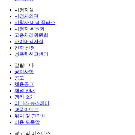
시청자실
시청자의견
시청자 비평 플러스
시청자 위원회
고충처리위원회
사이버감사실
견학 신청
성폭력신고센터
알립니다
공지사항
공고
채용공고
채널 안내
앵커 소개
리더스 뉴스레터
경품이벤트
위치 및 연락처
이용 도움말
광고 및 비즈니스