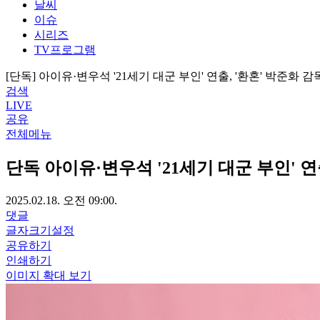
날씨
이슈
시리즈
TV프로그램
[단독] 아이유·변우석 '21세기 대군 부인' 연출, '환혼' 박준화 
검색
LIVE
공유
전체메뉴
단독
아이유·변우석 '21세기 대군 부인' 연
2025.02.18. 오전 09:00.
댓글
글자크기설정
공유하기
인쇄하기
이미지 확대 보기