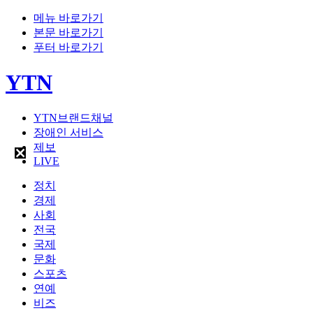
메뉴 바로가기
본문 바로가기
푸터 바로가기
YTN
YTN브랜드채널
장애인 서비스
제보
LIVE
정치
경제
사회
전국
국제
문화
스포츠
연예
비즈