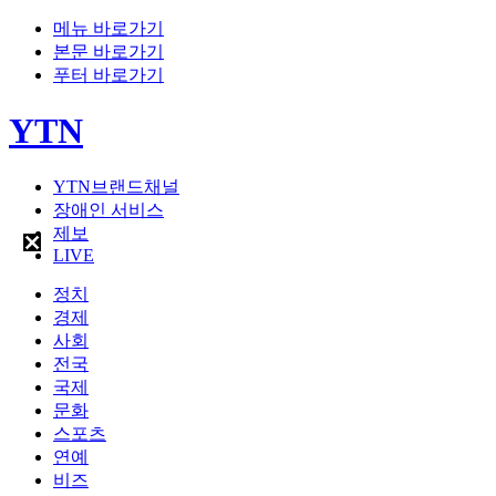
메뉴 바로가기
본문 바로가기
푸터 바로가기
YTN
YTN브랜드채널
장애인 서비스
제보
LIVE
정치
경제
사회
전국
국제
문화
스포츠
연예
비즈