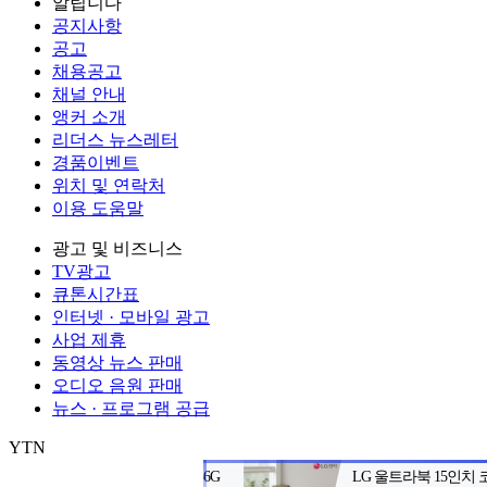
알립니다
공지사항
공고
채용공고
채널 안내
앵커 소개
리더스 뉴스레터
경품이벤트
위치 및 연락처
이용 도움말
광고 및 비즈니스
TV광고
큐톤시간표
인터넷 · 모바일 광고
사업 제휴
동영상 뉴스 판매
오디오 음원 판매
뉴스 · 프로그램 공급
YTN
㈜와이티엔
서울특별시 마포구 상암산로 76 (상암동)
대표전화: 0