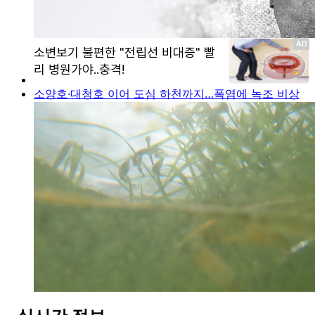
소양호·대청호 이어 도심 하천까지…폭염에 녹조 비상