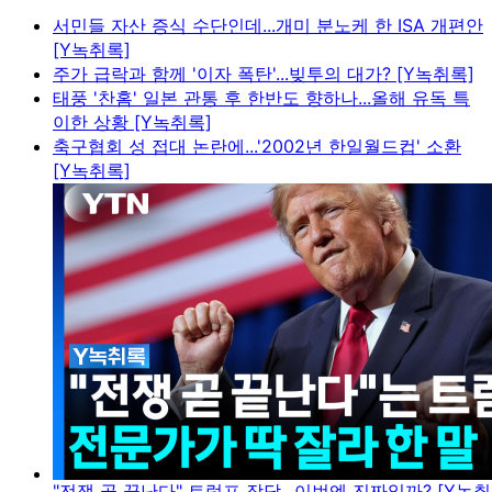
서민들 자산 증식 수단인데...개미 분노케 한 ISA 개편안
[Y녹취록]
주가 급락과 함께 '이자 폭탄'...빚투의 대가? [Y녹취록]
태풍 '찬홈' 일본 관통 후 한반도 향하나...올해 유독 특
이한 상황 [Y녹취록]
축구협회 성 접대 논란에...'2002년 한일월드컵' 소환
[Y녹취록]
"전쟁 곧 끝난다" 트럼프 장담...이번엔 진짜일까? [Y녹취