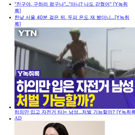
"친구야, 구하러 왔구나"..."아니? 나도 갇혔어" [Y녹취
록]
한낮 서울 40분 걸은 뒤, 두피 온도 재 봤더니...[Y녹취
록]
하의만 입고 자전거 타는 남성...처벌 가능할까? [Y녹취록