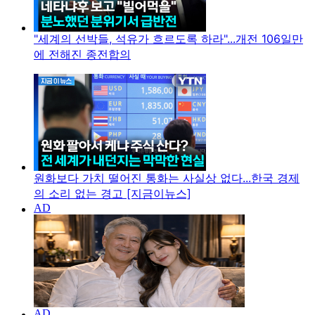
"세계의 선박들, 석유가 흐르도록 하라"...개전 106일만
에 전해진 종전합의
원화보다 가치 떨어진 통화는 사실상 없다...한국 경제
의 소리 없는 경고 [지금이뉴스]