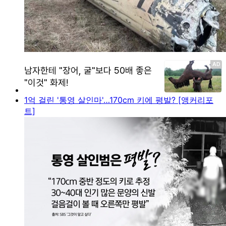
1억 걸린 '통영 살인마'…170cm 키에 평발? [앵커리포
트]