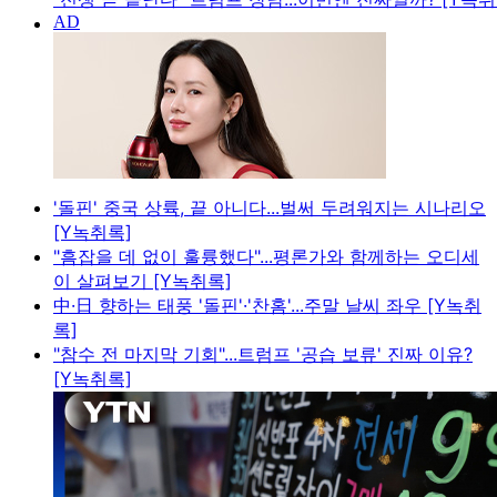
'돌핀' 중국 상륙, 끝 아니다...벌써 두려워지는 시나리오
[Y녹취록]
"흠잡을 데 없이 훌륭했다"...평론가와 함께하는 오디세
이 살펴보기 [Y녹취록]
中·日 향하는 태풍 '돌핀'·'찬홈'...주말 날씨 좌우 [Y녹취
록]
"참수 전 마지막 기회"...트럼프 '공습 보류' 진짜 이유?
[Y녹취록]