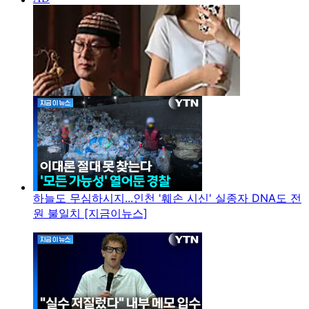
하늘도 무심하시지...인천 '훼손 시신' 실종자 DNA도 전
원 불일치 [지금이뉴스]