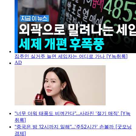
집주인 실거주 늘면 세입자는 어디로 가나 [Y녹취록]
"너무 더워 태풍도 비껴간다"...사라진 '절기 매직' [Y녹
취록]
"중국은 밤 12시까지 일해"...'주52시간' 손볼까 [굿모닝
경제]