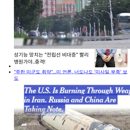
"주한 미군도 취약"…미 언론, 너도나도 '미사일 부족' 보
도