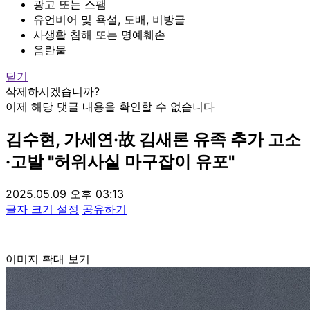
광고 또는 스팸
유언비어 및 욕설, 도배, 비방글
사생활 침해 또는 명예훼손
음란물
닫기
삭제하시겠습니까?
이제 해당 댓글 내용을 확인할 수 없습니다
김수현, 가세연·故 김새론 유족 추가 고소
·고발 "허위사실 마구잡이 유포"
2025.05.09 오후 03:13
글자 크기 설정
공유하기
이미지 확대 보기