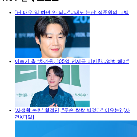
“난 배우 일 하면 안 되나”…‘태도 논란’ 정준원의 고백
이승기 측 “차가원, 105억 전세금 미반환…엄벌 해야”
'사생활 논란' 황정민, "두손 싹싹 빌었다" 이유는? [사
건X파일]