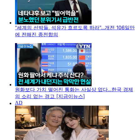
"세계의 선박들, 석유가 흐르도록 하라"...개전 106일만
에 전해진 종전합의
원화보다 가치 떨어진 통화는 사실상 없다...한국 경제
의 소리 없는 경고 [지금이뉴스]