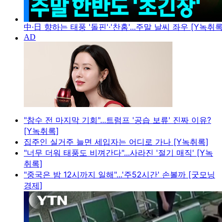
中·日 향하는 태풍 '돌핀'·'찬홈'...주말 날씨 좌우 [Y녹취록
"참수 전 마지막 기회"...트럼프 '공습 보류' 진짜 이유?
[Y녹취록]
집주인 실거주 늘면 세입자는 어디로 가나 [Y녹취록]
"너무 더워 태풍도 비껴간다"...사라진 '절기 매직' [Y녹
취록]
"중국은 밤 12시까지 일해"...'주52시간' 손볼까 [굿모닝
경제]