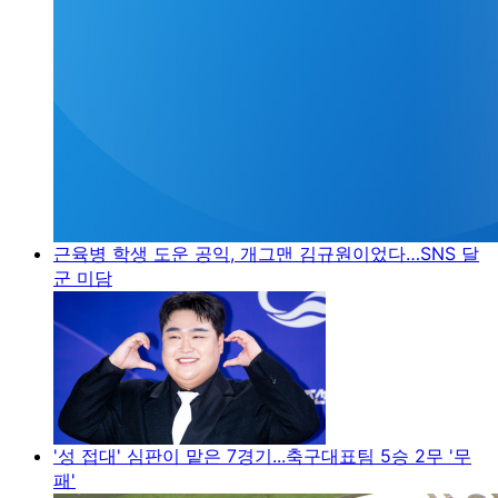
근육병 학생 도운 공익, 개그맨 김규원이었다…SNS 달
군 미담
'성 접대' 심판이 맡은 7경기...축구대표팀 5승 2무 '무
패'