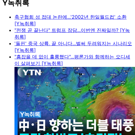
Y녹취록
축구협회 성 접대 논란에...'2002년 한일월드컵' 소환
[Y녹취록]
"전쟁 곧 끝난다" 트럼프 장담...이번엔 진짜일까? [Y녹
취록]
'돌핀' 중국 상륙, 끝 아니다...벌써 두려워지는 시나리오
[Y녹취록]
"흠잡을 데 없이 훌륭했다"...평론가와 함께하는 오디세
이 살펴보기 [Y녹취록]