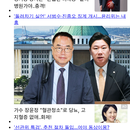
'돌려차기 실언' 서범수·진종오 징계 개시…윤리위는 내
홍
'선관위 특검', 추천 절차 돌입…여야 동상이몽?