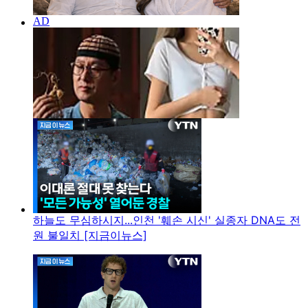
하늘도 무심하시지...인천 '훼손 시신' 실종자 DNA도 전
원 불일치 [지금이뉴스]