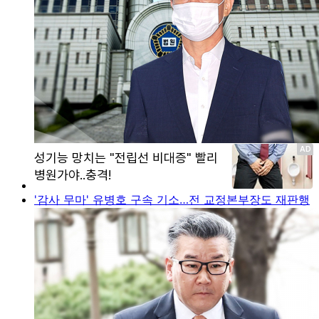
'감사 무마' 유병호 구속 기소…전 교정본부장도 재판행