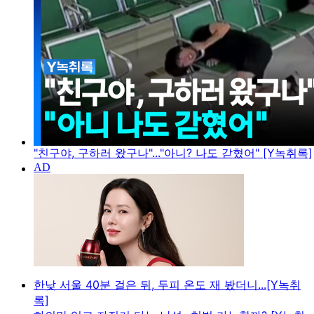
"친구야, 구하러 왔구나"..."아니? 나도 갇혔어" [Y녹취록]
한낮 서울 40분 걸은 뒤, 두피 온도 재 봤더니...[Y녹취
록]