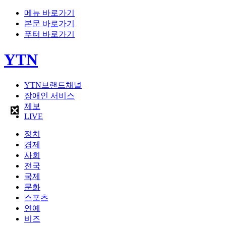
메뉴 바로가기
본문 바로가기
푸터 바로가기
YTN
YTN브랜드채널
장애인 서비스
제보
LIVE
정치
경제
사회
전국
국제
문화
스포츠
연예
비즈