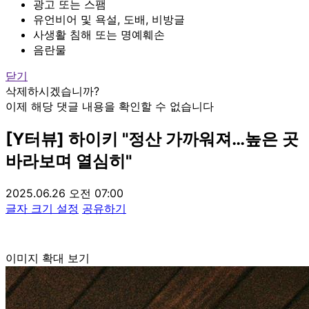
광고 또는 스팸
유언비어 및 욕설, 도배, 비방글
사생활 침해 또는 명예훼손
음란물
닫기
삭제하시겠습니까?
이제 해당 댓글 내용을 확인할 수 없습니다
[Y터뷰] 하이키 "정산 가까워져…높은 곳
바라보며 열심히"
2025.06.26 오전 07:00
글자 크기 설정
공유하기
이미지 확대 보기