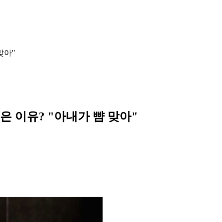
맞아"
접은 이유? "아내가 뺨 맞아"