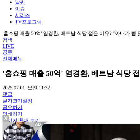
날씨
이슈
시리즈
TV프로그램
'홈쇼핑 매출 50억' 염경환, 베트남 식당 접은 이유? "아내가 뺨 
검색
LIVE
공유
전체메뉴
'홈쇼핑 매출 50억' 염경환, 베트남 식당 
2025.07.01. 오전 11:32.
댓글
글자크기설정
공유하기
인쇄하기
X
이미지 확대 보기