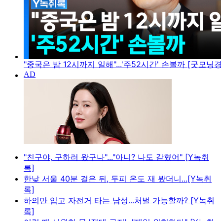
"중국은 밤 12시까지 일해"...'주52시간' 손볼까 [굿모닝
"친구야, 구하러 왔구나"..."아니? 나도 갇혔어" [Y녹취
록]
한낮 서울 40분 걸은 뒤, 두피 온도 재 봤더니...[Y녹취
록]
하의만 입고 자전거 타는 남성...처벌 가능할까? [Y녹취
록]