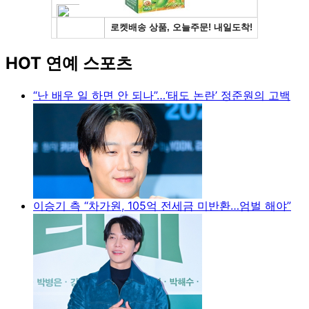
HOT 연예 스포츠
“난 배우 일 하면 안 되나”…‘태도 논란’ 정준원의 고백
이승기 측 “차가원, 105억 전세금 미반환…엄벌 해야”