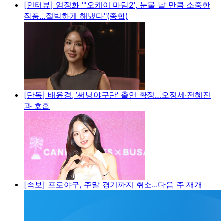
[인터뷰] 엄정화 "'오케이 마담2', 눈물 날 만큼 소중한
작품…절박하게 해냈다"(종합)
[단독] 배윤경, ’써닝야구단‘ 출연 확정…오정세·전혜진
과 호흡
[속보] 프로야구, 주말 경기까지 취소...다음 주 재개