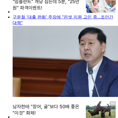
구윤철 '대출 완화' 주장에 "핀셋 지원 고민 중…조만간
대책"