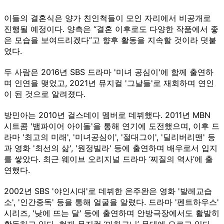
이들의 결혼식은 양가 친인척들이 모인 자리에서 비공개로
진행될 예정이다. 양측은 “결혼 이후로도 다양한 작품에서 좋
은 모습을 보여드리겠다”고 향후 활동을 지속할 것이라 덧붙
였다.
두 사람은 2016년 SBS 드라마 '미녀 공심이'에 함께 출연하
며 인연을 맺었고, 2021년 뮤지컬 '그날들'로 재회하며 연인
이 된 것으로 알려졌다.
방민아는 2010년 걸스데이 멤버로 데뷔했다. 2011년 MBN
시트콤 '뱀파이어 아이돌'을 통해 연기에 도전했으며, 이후 드
라마 '최고의 미래', '미녀공심이', '절대그이', '딜리버리맨' 등
과 영화 '최선의 삶', '원정빌라' 등에 출연하며 배우로서 입지
를 쌓았다. 최근 웨이브 오리지널 드라마 ‘찌질의 역사’에 출
연했다.
2002년 SBS '야인시대'로 데뷔한 온주완은 영화 '발레교습
소', '인간중독' 등을 통해 얼굴을 알렸다. 드라마 '펜트하우스'
시리즈, '낮에 뜨는 달' 등에 출연하며 안방극장에서도 활발히
활동하고 있다. 현재 뮤지컬 ‘마하고니’ 무대에 오르고 있다.