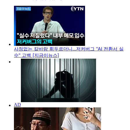
사정없는 칼바람 휘두르더니...저커버그 "AI 전환서 실
수" 고백 [지금이뉴스]