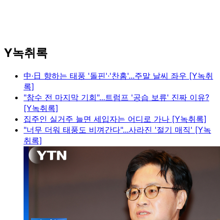
Y녹취록
中·日 향하는 태풍 '돌핀'·'찬홈'...주말 날씨 좌우 [Y녹취
록]
"참수 전 마지막 기회"...트럼프 '공습 보류' 진짜 이유?
[Y녹취록]
집주인 실거주 늘면 세입자는 어디로 가나 [Y녹취록]
"너무 더워 태풍도 비껴간다"...사라진 '절기 매직' [Y녹
취록]