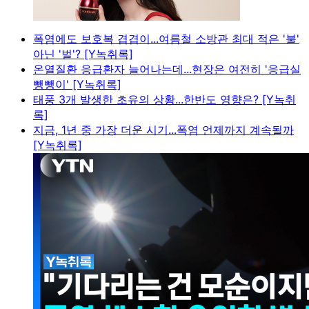
폭염에도 보호복 겹겹이...여름철 소방관 최대 적은 '불'
아닌 '벌'? [Y녹취록]
온열질환 응급환자 늘어나는데...현장은 여전히 '응급실
뺑뺑이' [Y녹취록]
태풍 3개 발생한 초유의 상황...한반도 영향은? [Y녹취
록]
지금, 1년 중 가장 더운 시기...폭염 언제까지 계속될까
[Y녹취록]