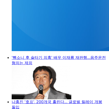
'뺑소니 후 술타기 의혹' 배우 이재룡 재판행…음주운전
혐의는 제외
나홍진 '호프', 200개국 홀린다… 글로벌 릴레이 개봉
돌입