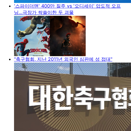
'스파이더맨' 400만 질주 vs '오디세이' 압도적 오프
닝…극장가 싹쓸이한 두 괴물
"축구협회, 지난 2011년 외국인 심판에 성 접대"