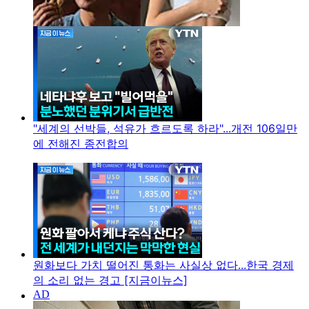
"세계의 선박들, 석유가 흐르도록 하라"...개전 106일만
에 전해진 종전합의
원화보다 가치 떨어진 통화는 사실상 없다...한국 경제
의 소리 없는 경고 [지금이뉴스]