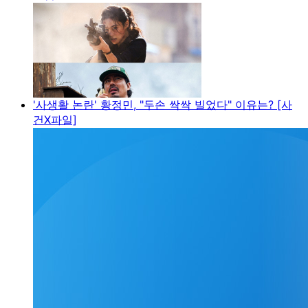
'사생활 논란' 황정민, "두손 싹싹 빌었다" 이유는? [사
건X파일]