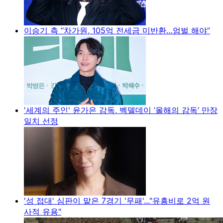
이승기 측 “차가원, 105억 전세금 미반환…엄벌 해야”
'세계의 주인' 윤가은 감독, 벡델데이 ‘올해의 감독’ 만장
일치 선정
'성 접대' 심판이 맡은 7경기 '무패'..."유흥비로 2억 원
사적 유용"