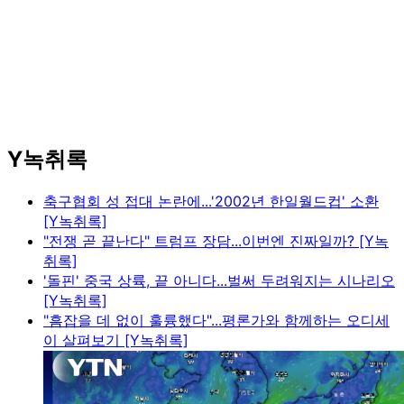
Y녹취록
축구협회 성 접대 논란에...'2002년 한일월드컵' 소환
[Y녹취록]
"전쟁 곧 끝난다" 트럼프 장담...이번엔 진짜일까? [Y녹
취록]
'돌핀' 중국 상륙, 끝 아니다...벌써 두려워지는 시나리오
[Y녹취록]
"흠잡을 데 없이 훌륭했다"...평론가와 함께하는 오디세
이 살펴보기 [Y녹취록]