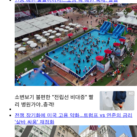
전쟁 장기화에 미국 고용 약화…트럼프 vs 연준의 금리
'샅바 싸움' 재점화