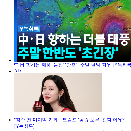
中·日 향하는 태풍 '돌핀'·'찬홈'...주말 날씨 좌우 [Y녹취록
"참수 전 마지막 기회"...트럼프 '공습 보류' 진짜 이유?
[Y녹취록]