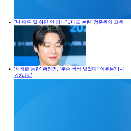
“난 배우 일 하면 안 되나”…‘태도 논란’ 정준원의 고백
'사생활 논란' 황정민, "두손 싹싹 빌었다" 이유는? [사
건X파일]