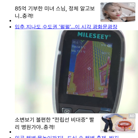
입추 지나도 수도권 '펄펄'…이 시각 광화문광장
인공 해변·물놀이까지!…도심 속 해변 축제, 발길