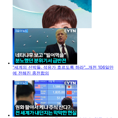
"세계의 선박들, 석유가 흐르도록 하라"...개전 106일만
에 전해진 종전합의