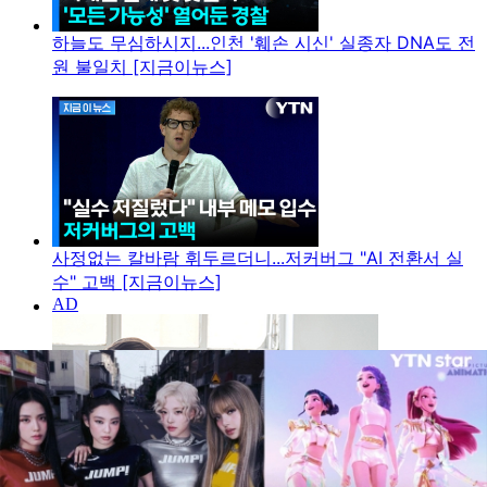
하늘도 무심하시지...인천 '훼손 시신' 실종자 DNA도 전
원 불일치 [지금이뉴스]
사정없는 칼바람 휘두르더니...저커버그 "AI 전환서 실
수" 고백 [지금이뉴스]