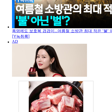
폭염에도 보호복 겹겹이...여름철 소방관 최대 적은 '불' 아
[Y녹취록]