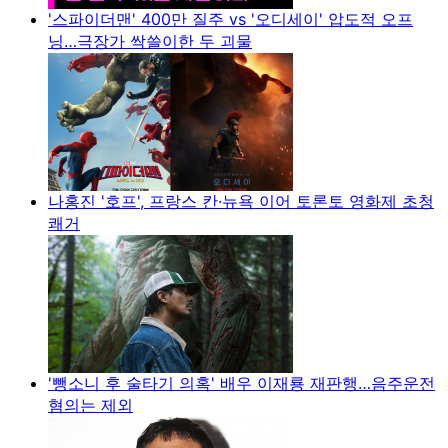
'스파이더맨' 400만 질주 vs '오디세이' 압도적 오프
닝…극장가 싹쓸이한 두 괴물
나홍진 '호프', 프랑스 칸·뉴욕 이어 토론토 영화제 초청
쾌거
'뺑소니 후 술타기 의혹' 배우 이재룡 재판행…음주운전
혐의는 제외