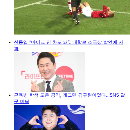
신동엽 “마이크 안 차도 돼”...대학로 소극장 발언에 사
과
근육병 학생 도운 공익, 개그맨 김규원이었다…SNS 달
군 미담