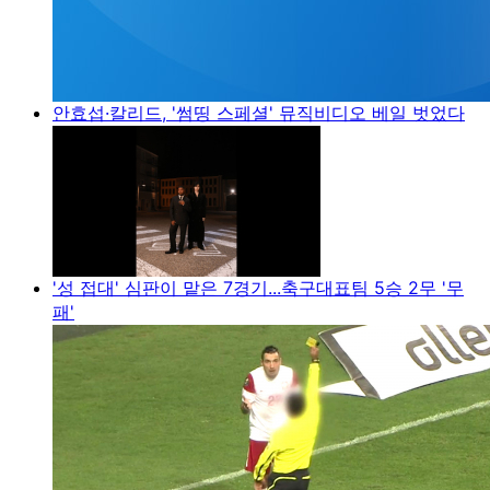
안효섭·칼리드, '썸띵 스페셜' 뮤직비디오 베일 벗었다
'성 접대' 심판이 맡은 7경기...축구대표팀 5승 2무 '무
패'