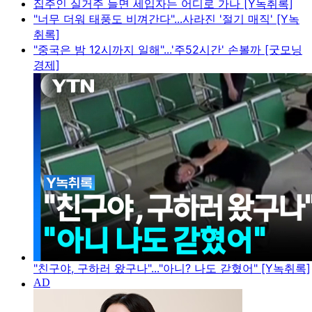
집주인 실거주 늘면 세입자는 어디로 가나 [Y녹취록]
"너무 더워 태풍도 비껴간다"...사라진 '절기 매직' [Y녹
취록]
"중국은 밤 12시까지 일해"...'주52시간' 손볼까 [굿모닝
경제]
"친구야, 구하러 왔구나"..."아니? 나도 갇혔어" [Y녹취록]