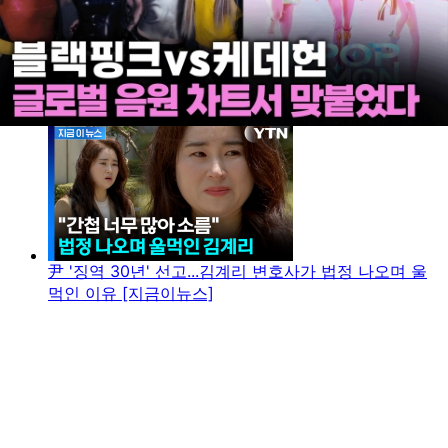
尹 '징역 30년' 선고...김계리 변호사가 법정 나오며 울
먹인 이유 [지금이뉴스]