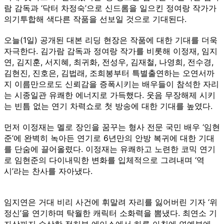
람 감독과 ‘닥터 차정숙’으로 신드롬을 일으킨 정여랑 작가가
의기투합해 색다른 작품을 선보일 것으로 기대된다.
오늘(1일) 공개된 대본 리딩 현장은 작품에 대한 기대를 더욱
자극한다. 김가람 감독과 정여랑 작가를 비롯해 이정재, 임지
연, 김지훈, 서지혜, 최귀화, 전성우, 김재철, 나영희, 전수경,
김현진, 진호은, 김법래, 조희봉부터 특별출연하는 오연서까
지 이름만으로도 신뢰감을 증폭시키는 배우들이 참석한 자리
는 시종일관 유쾌한 에너지로 가득했다. 웃음 무장해제 시키
는 빈틈 없는 연기 차력쇼로 첫 방송에 대한 기대를 높였다.
먼저 이정재는 멜로 장인을 꿈꾸는 형사 전문 국민 배우 ‘임현
준’에 완벽히 녹아든 연기로 6년만의 안방 복귀에 대한 기대
를 단숨에 끌어올렸다. 이정재는 유쾌하고 노련한 코믹 연기
로 임현준의 다이내믹한 변화를 입체적으로 그려내며 ‘역
시’라는 찬사를 자아냈다.
임지연은 거대 비리 사건에 휘말려 자리를 잃어버린 기자 ‘위
정신’을 연기하며 탁월한 캐릭터 소화력을 뽐냈다. 최연소 기
자상까지 수상한 정치부 에이스에서 하루 아침에 연예부에