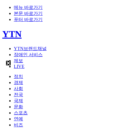
메뉴 바로가기
본문 바로가기
푸터 바로가기
YTN
YTN브랜드채널
장애인 서비스
제보
LIVE
정치
경제
사회
전국
국제
문화
스포츠
연예
비즈