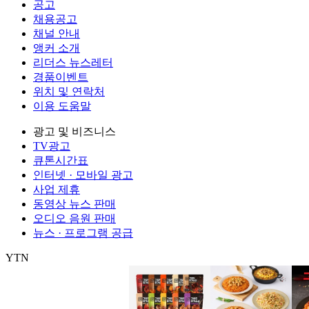
공고
채용공고
채널 안내
앵커 소개
리더스 뉴스레터
경품이벤트
위치 및 연락처
이용 도움말
광고 및 비즈니스
TV광고
큐톤시간표
인터넷 · 모바일 광고
사업 제휴
동영상 뉴스 판매
오디오 음원 판매
뉴스 · 프로그램 공급
YTN
㈜와이티엔
서울특별시 마포구 상암산로 76 (상암동)
대표전화: 0
제호: YTN star
서울특별시 마포구 상암산로 76 (상암동)
등록번호:
발행일자: 2014.06.26
대표전화: 02-398-8000
발행인: 김백
편집인 