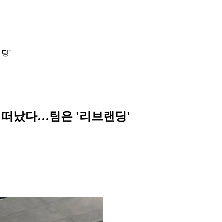
딩'
P 떠났다…팀은 '리브랜딩'