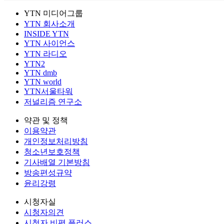
YTN 미디어그룹
YTN 회사소개
INSIDE YTN
YTN 사이언스
YTN 라디오
YTN2
YTN dmb
YTN world
YTN서울타워
저널리즘 연구소
약관 및 정책
이용약관
개인정보처리방침
청소년보호정책
기사배열 기본방침
방송편성규약
윤리강령
시청자실
시청자의견
시청자 비평 플러스