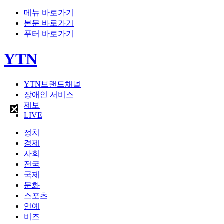
메뉴 바로가기
본문 바로가기
푸터 바로가기
YTN
YTN브랜드채널
장애인 서비스
제보
LIVE
정치
경제
사회
전국
국제
문화
스포츠
연예
비즈