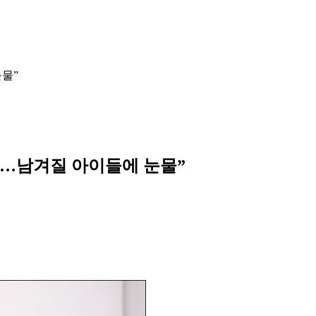
눈물”
이…남겨질 아이들에 눈물”