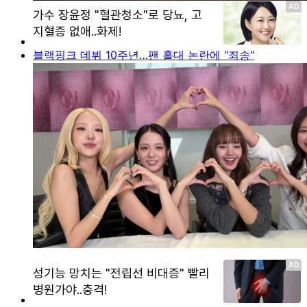
블랙핑크 데뷔 10주년…팬 홀대 논란에 "죄송"