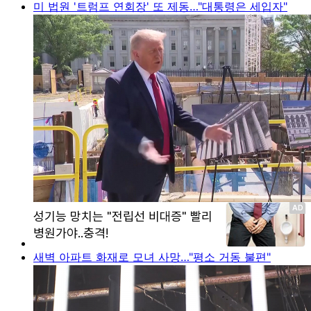
미 법원 '트럼프 연회장' 또 제동…"대통령은 세입자"
새벽 아파트 화재로 모녀 사망…"평소 거동 불편"