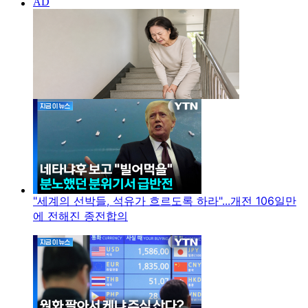
"세계의 선박들, 석유가 흐르도록 하라"...개전 106일만
에 전해진 종전합의