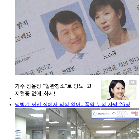
냉방기 꺼진 집에서 의식 잃어…폭염 누적 사망 26명