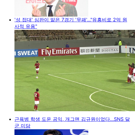
'성 접대' 심판이 맡은 7경기 '무패'..."유흥비로 2억 원
사적 유용"
근육병 학생 도운 공익, 개그맨 김규원이었다…SNS 달
군 미담