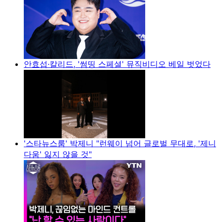
안효섭·칼리드, '썸띵 스페셜' 뮤직비디오 베일 벗었다
'스타뉴스룸' 박제니 "런웨이 넘어 글로벌 무대로, '제니
다움' 잃지 않을 것"