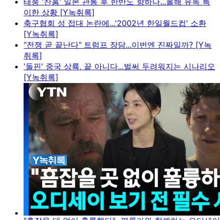
태풍 '찬홈' 일본 관통 후 한반도 향하나...올해 유독 특
이한 상황 [Y녹취록]
축구협회 성 접대 논란에...'2002년 한일월드컵' 소환
[Y녹취록]
"전쟁 곧 끝난다" 트럼프 장담...이번엔 진짜일까? [Y녹
취록]
'돌핀' 중국 상륙, 끝 아니다...벌써 두려워지는 시나리오
[Y녹취록]