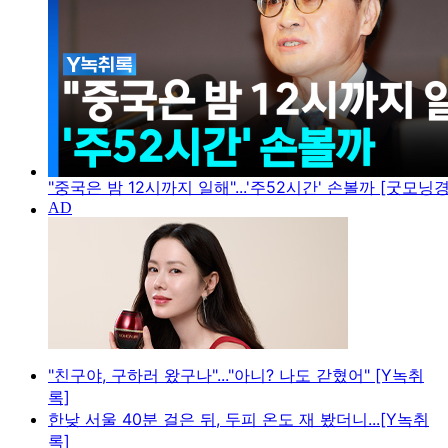
"중국은 밤 12시까지 일해"...'주52시간' 손볼까 [굿모닝
"친구야, 구하러 왔구나"..."아니? 나도 갇혔어" [Y녹취
록]
한낮 서울 40분 걸은 뒤, 두피 온도 재 봤더니...[Y녹취
록]