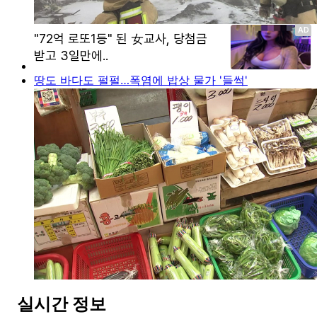
땅도 바다도 펄펄…폭염에 밥상 물가 '들썩'
실시간 정보