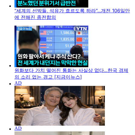
"세계의 선박들, 석유가 흐르도록 하라"...개전 106일만
에 전해진 종전합의
원화보다 가치 떨어진 통화는 사실상 없다...한국 경제
의 소리 없는 경고 [지금이뉴스]