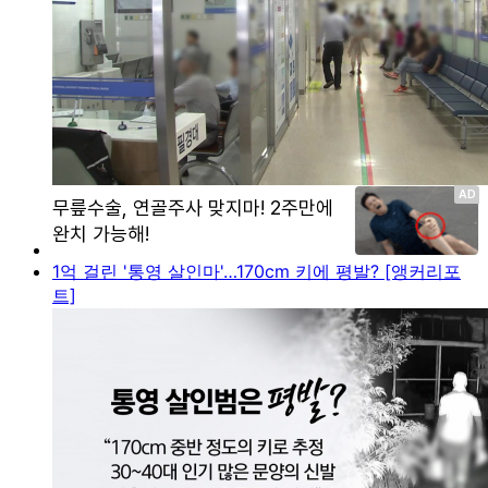
1억 걸린 '통영 살인마'…170cm 키에 평발? [앵커리포
트]