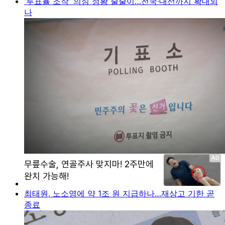
'투표율 조작' 의심 정황 줄줄이…전국·대선까지 확대되
나
최태원, 노소영에 약 1조 원 지급하나…재상고 기한 곧
종료