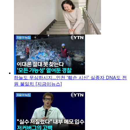
하늘도 무심하시지...인천 '훼손 시신' 실종자 DNA도 전
원 불일치 [지금이뉴스]