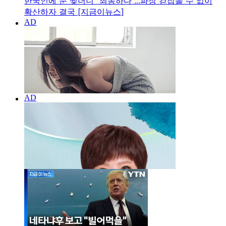
한국인에 눈 찢더니 "죄송하다"...파장 걷잡을 수 없이
확산하자 결국 [지금이뉴스]