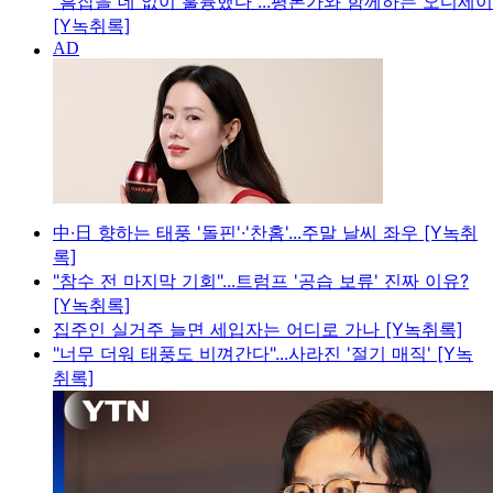
"흠잡을 데 없이 훌륭했다"...평론가와 함께하는 오디세
[Y녹취록]
中·日 향하는 태풍 '돌핀'·'찬홈'...주말 날씨 좌우 [Y녹취
록]
"참수 전 마지막 기회"...트럼프 '공습 보류' 진짜 이유?
[Y녹취록]
집주인 실거주 늘면 세입자는 어디로 가나 [Y녹취록]
"너무 더워 태풍도 비껴간다"...사라진 '절기 매직' [Y녹
취록]