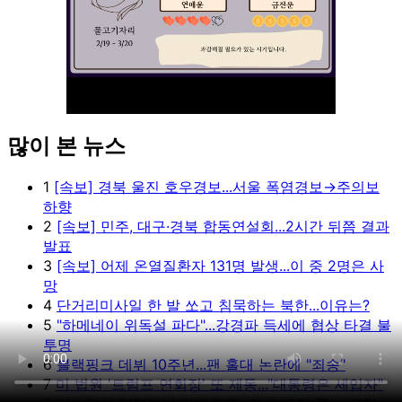
많이 본 뉴스
Unmute
1
[속보] 경북 울진 호우경보...서울 폭염경보→주의보
하향
2
[속보] 민주, 대구·경북 합동연설회...2시간 뒤쯤 결과
발표
3
[속보] 어제 온열질환자 131명 발생...이 중 2명은 사
망
4
단거리미사일 한 발 쏘고 침묵하는 북한...이유는?
5
"하메네이 위독설 파다"...강경파 득세에 협상 타결 불
투명
6
블랙핑크 데뷔 10주년...팬 홀대 논란에 "죄송"
7
미 법원 '트럼프 연회장' 또 제동..."대통령은 세입자"