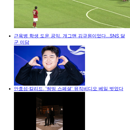
근육병 학생 도운 공익, 개그맨 김규원이었다…SNS 달
군 미담
안효섭·칼리드, '썸띵 스페셜' 뮤직비디오 베일 벗었다