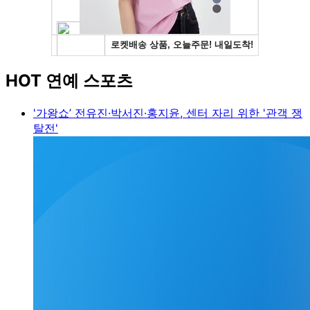
HOT 연예 스포츠
'가왕쇼’ 전유진·박서진·홍지윤, 센터 자리 위한 '관객 쟁
탈전'