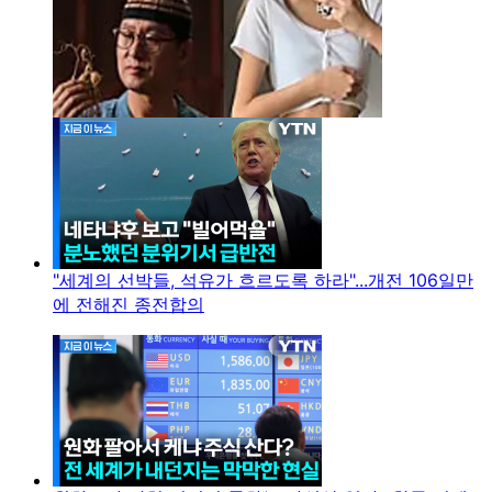
"세계의 선박들, 석유가 흐르도록 하라"...개전 106일만
에 전해진 종전합의