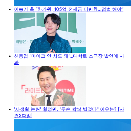
이승기 측 “차가원, 105억 전세금 미반환…엄벌 해야”
신동엽 “마이크 안 차도 돼”...대학로 소극장 발언에 사
과
'사생활 논란' 황정민, "두손 싹싹 빌었다" 이유는? [사
건X파일]