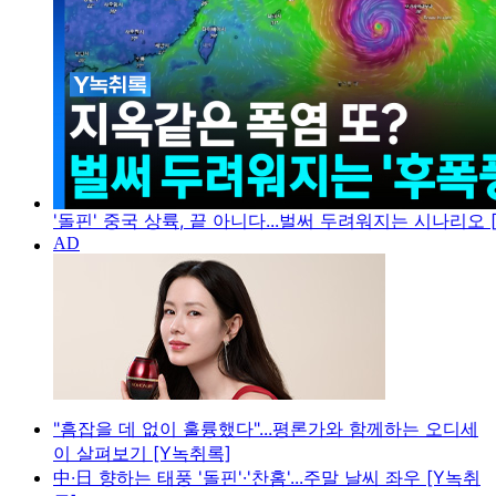
'돌핀' 중국 상륙, 끝 아니다...벌써 두려워지는 시나리오 
"흠잡을 데 없이 훌륭했다"...평론가와 함께하는 오디세
이 살펴보기 [Y녹취록]
中·日 향하는 태풍 '돌핀'·'찬홈'...주말 날씨 좌우 [Y녹취