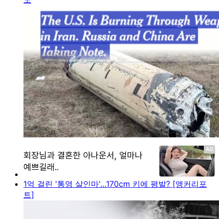
1억 걸린 '통영 살인마'…170cm 키에 평발? [앵커리포
트]