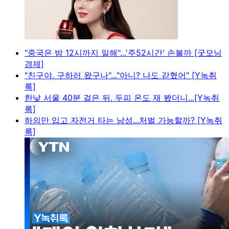
"중국은 밤 12시까지 일해"...'주52시간' 손볼까 [굿모닝
경제]
"친구야, 구하러 왔구나"..."아니? 나도 갇혔어" [Y녹취
록]
한낮 서울 40분 걸은 뒤, 두피 온도 재 봤더니...[Y녹취
록]
하의만 입고 자전거 타는 남성...처벌 가능할까? [Y녹취
록]