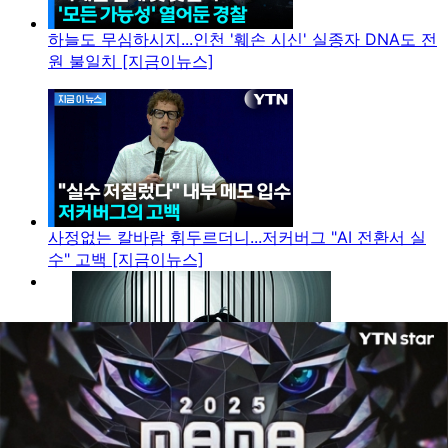
하늘도 무심하시지...인천 '훼손 시신' 실종자 DNA도 전
원 불일치 [지금이뉴스]
사정없는 칼바람 휘두르더니...저커버그 "AI 전환서 실
수" 고백 [지금이뉴스]