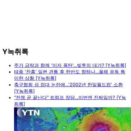
Y녹취록
주가 급락과 함께 '이자 폭탄'...빚투의 대가? [Y녹취록]
태풍 '찬홈' 일본 관통 후 한반도 향하나...올해 유독 특
이한 상황 [Y녹취록]
축구협회 성 접대 논란에...'2002년 한일월드컵' 소환
[Y녹취록]
"전쟁 곧 끝난다" 트럼프 장담...이번엔 진짜일까? [Y녹
취록]