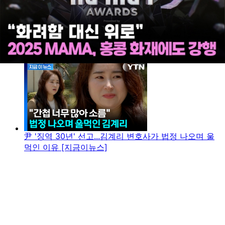
尹 '징역 30년' 선고...김계리 변호사가 법정 나오며 울
먹인 이유 [지금이뉴스]