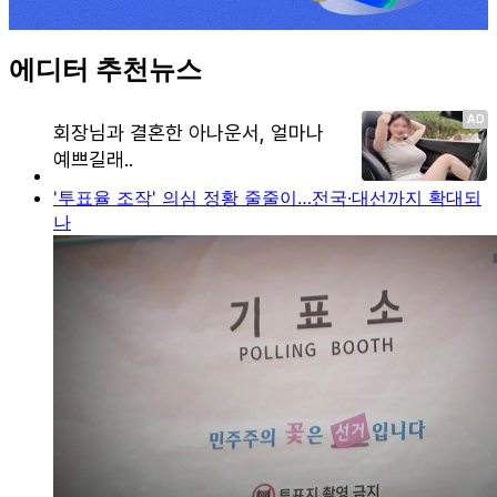
에디터 추천뉴스
'투표율 조작' 의심 정황 줄줄이…전국·대선까지 확대되
나