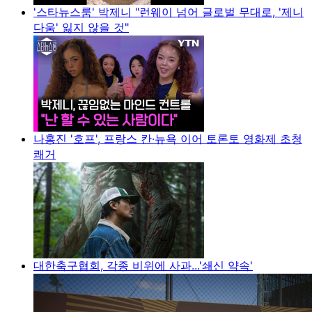
'스타뉴스룸' 박제니 "런웨이 넘어 글로벌 무대로, '제니
다움' 잃지 않을 것"
나홍진 '호프', 프랑스 칸·뉴욕 이어 토론토 영화제 초청
쾌거
대한축구협회, 각종 비위에 사과...'쇄신 약속'