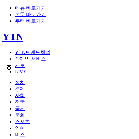
메뉴 바로가기
본문 바로가기
푸터 바로가기
YTN
YTN브랜드채널
장애인 서비스
제보
LIVE
정치
경제
사회
전국
국제
문화
스포츠
연예
비즈