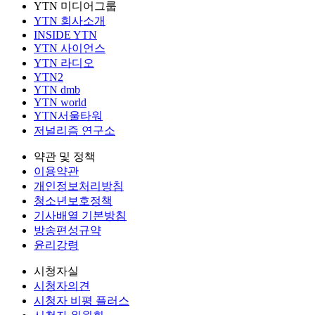
YTN 미디어그룹
YTN 회사소개
INSIDE YTN
YTN 사이언스
YTN 라디오
YTN2
YTN dmb
YTN world
YTN서울타워
저널리즘 연구소
약관 및 정책
이용약관
개인정보처리방침
청소년보호정책
기사배열 기본방침
방송편성규약
윤리강령
시청자실
시청자의견
시청자 비평 플러스