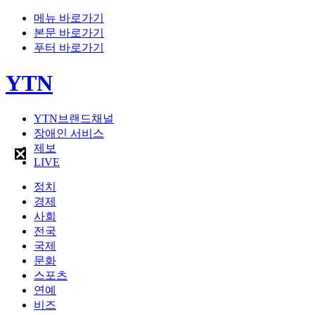
메뉴 바로가기
본문 바로가기
푸터 바로가기
YTN
YTN브랜드채널
장애인 서비스
제보
LIVE
정치
경제
사회
전국
국제
문화
스포츠
연예
비즈