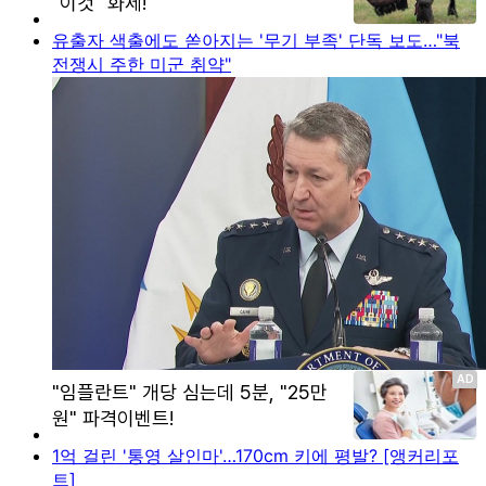
유출자 색출에도 쏟아지는 '무기 부족' 단독 보도…"북
전쟁시 주한 미군 취약"
1억 걸린 '통영 살인마'…170cm 키에 평발? [앵커리포
트]