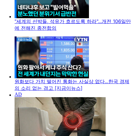
"세계의 선박들, 석유가 흐르도록 하라"...개전 106일만
에 전해진 종전합의
원화보다 가치 떨어진 통화는 사실상 없다...한국 경제
의 소리 없는 경고 [지금이뉴스]