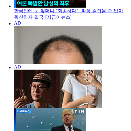
한국인에 눈 찢더니 "죄송하다"...파장 걷잡을 수 없이
확산하자 결국 [지금이뉴스]