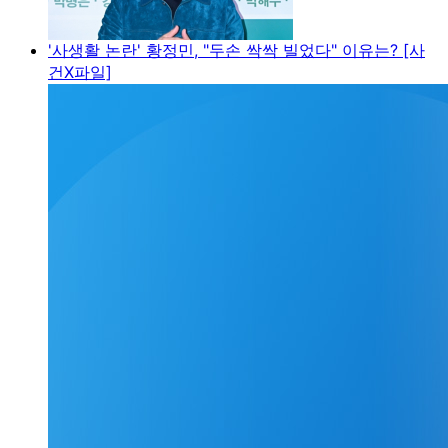
'사생활 논란' 황정민, "두손 싹싹 빌었다" 이유는? [사
건X파일]