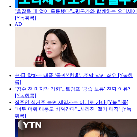
"흠잡을 데 없이 훌륭했다"...평론가와 함께하는 오디세
[Y녹취록]
中·日 향하는 태풍 '돌핀'·'찬홈'...주말 날씨 좌우 [Y녹취
록]
"참수 전 마지막 기회"...트럼프 '공습 보류' 진짜 이유?
[Y녹취록]
집주인 실거주 늘면 세입자는 어디로 가나 [Y녹취록]
"너무 더워 태풍도 비껴간다"...사라진 '절기 매직' [Y녹
취록]