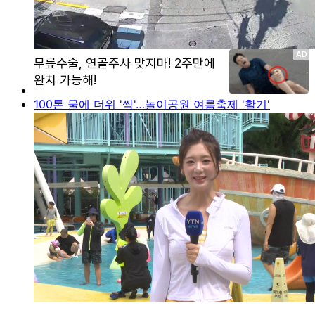
100톤 물에 더위 '싹'…놀이공원 여름축제 '활기'