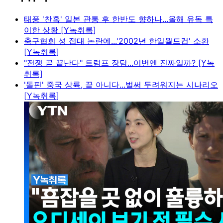
태풍 '찬홈' 일본 관통 후 한반도 향하나...올해 유독 특
이한 상황 [Y녹취록]
축구협회 성 접대 논란에...'2002년 한일월드컵' 소환
[Y녹취록]
"전쟁 곧 끝난다" 트럼프 장담...이번엔 진짜일까? [Y녹
취록]
'돌핀' 중국 상륙, 끝 아니다...벌써 두려워지는 시나리오
[Y녹취록]