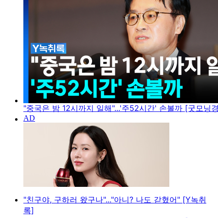
"중국은 밤 12시까지 일해"...'주52시간' 손볼까 [굿모닝
"친구야, 구하러 왔구나"..."아니? 나도 갇혔어" [Y녹취
록]