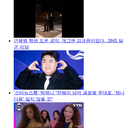
근육병 학생 도운 공익, 개그맨 김규원이었다…SNS 달
군 미담
'스타뉴스룸' 박제니 "런웨이 넘어 글로벌 무대로, '제니
다움' 잃지 않을 것"