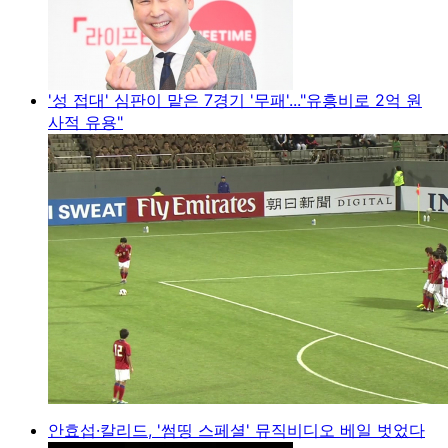
'성 접대' 심판이 맡은 7경기 '무패'..."유흥비로 2억 원
사적 유용"
안효섭·칼리드, '썸띵 스페셜' 뮤직비디오 베일 벗었다