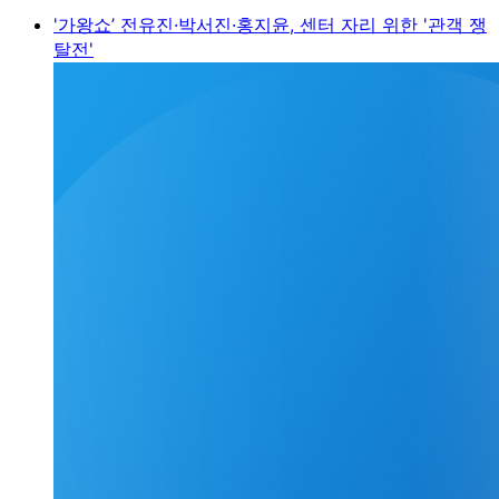
'가왕쇼’ 전유진·박서진·홍지윤, 센터 자리 위한 '관객 쟁
탈전'