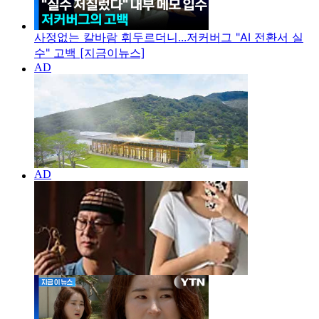
사정없는 칼바람 휘두르더니...저커버그 "AI 전환서 실
수" 고백 [지금이뉴스]