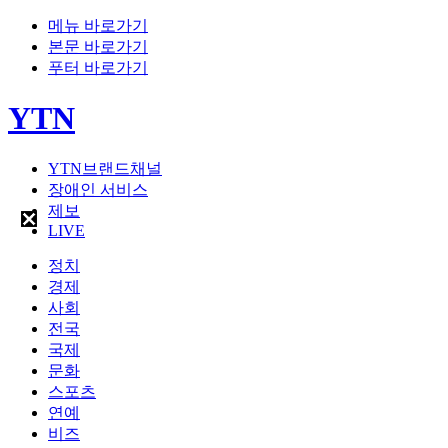
메뉴 바로가기
본문 바로가기
푸터 바로가기
YTN
YTN브랜드채널
장애인 서비스
제보
LIVE
정치
경제
사회
전국
국제
문화
스포츠
연예
비즈