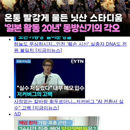
하늘도 무심하시지...인천 '훼손 시신' 실종자 DNA도 전
원 불일치 [지금이뉴스]
사정없는 칼바람 휘두르더니...저커버그 "AI 전환서 실
수" 고백 [지금이뉴스]