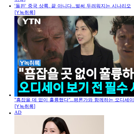
'돌핀' 중국 상륙, 끝 아니다...벌써 두려워지는 시나리오
[Y녹취록]
"흠잡을 데 없이 훌륭했다"...평론가와 함께하는 오디세
[Y녹취록]