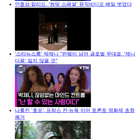
안효섭·칼리드, '썸띵 스페셜' 뮤직비디오 베일 벗었다
'스타뉴스룸' 박제니 "런웨이 넘어 글로벌 무대로, '제니
다움' 잃지 않을 것"
나홍진 '호프', 프랑스 칸·뉴욕 이어 토론토 영화제 초청
쾌거