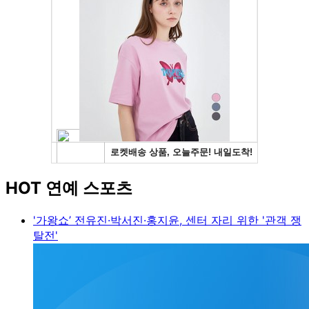
HOT 연예 스포츠
'가왕쇼’ 전유진·박서진·홍지윤, 센터 자리 위한 '관객 쟁
탈전'