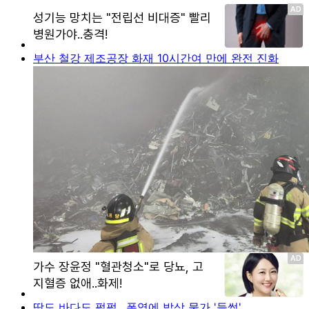
부산 철강 제조공장 화재 10시간여 만에 완전 진화
땅도 바다도 펄펄…폭염에 밥상 물가 '들썩'