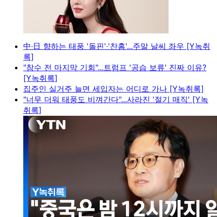
中·日 향하는 태풍 '돌핀'·'찬홈'...주말 날씨 좌우 [Y녹취
록]
"참수 전 마지막 기회"...트럼프 '공습 보류' 진짜 이유?
[Y녹취록]
집주인 실거주 늘면 세입자는 어디로 가나 [Y녹취록]
"너무 더워 태풍도 비껴간다"...사라진 '절기 매직' [Y녹
취록]