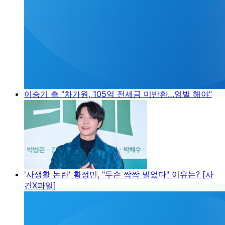
이승기 측 “차가원, 105억 전세금 미반환…엄벌 해야”
'사생활 논란' 황정민, "두손 싹싹 빌었다" 이유는? [사
건X파일]