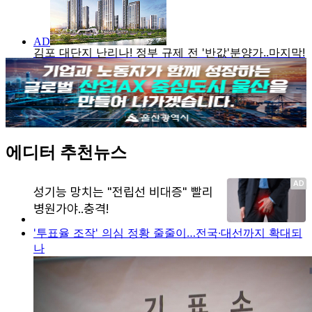
에디터 추천뉴스
'투표율 조작' 의심 정황 줄줄이…전국·대선까지 확대되
나