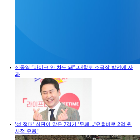
신동엽 “마이크 안 차도 돼”...대학로 소극장 발언에 사
과
'성 접대' 심판이 맡은 7경기 '무패'..."유흥비로 2억 원
사적 유용"