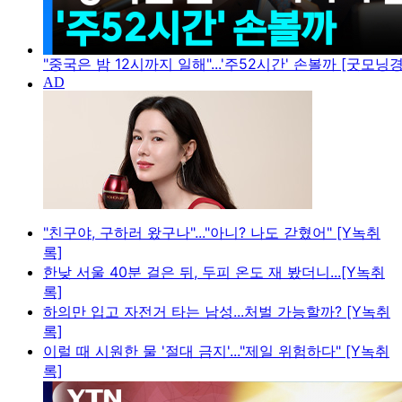
"중국은 밤 12시까지 일해"...'주52시간' 손볼까 [굿모닝
"친구야, 구하러 왔구나"..."아니? 나도 갇혔어" [Y녹취
록]
한낮 서울 40분 걸은 뒤, 두피 온도 재 봤더니...[Y녹취
록]
하의만 입고 자전거 타는 남성...처벌 가능할까? [Y녹취
록]
이럴 때 시원한 물 '절대 금지'..."제일 위험하다" [Y녹취
록]