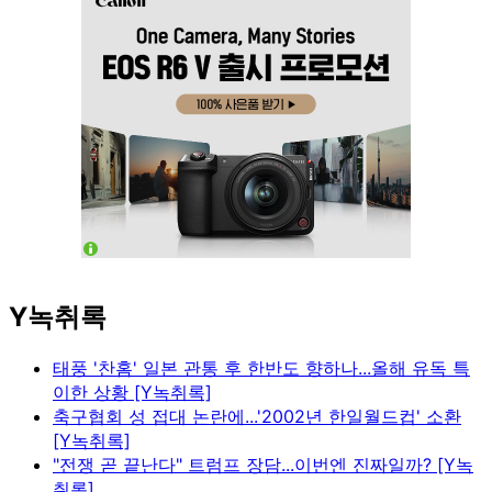
Y녹취록
태풍 '찬홈' 일본 관통 후 한반도 향하나...올해 유독 특
이한 상황 [Y녹취록]
축구협회 성 접대 논란에...'2002년 한일월드컵' 소환
[Y녹취록]
"전쟁 곧 끝난다" 트럼프 장담...이번엔 진짜일까? [Y녹
취록]