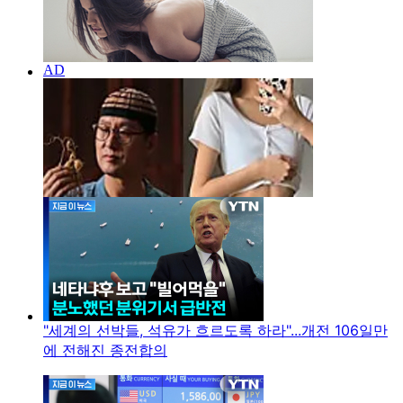
"세계의 선박들, 석유가 흐르도록 하라"...개전 106일만
에 전해진 종전합의