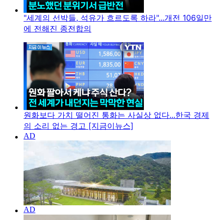
"세계의 선박들, 석유가 흐르도록 하라"...개전 106일만
에 전해진 종전합의
원화보다 가치 떨어진 통화는 사실상 없다...한국 경제
의 소리 없는 경고 [지금이뉴스]