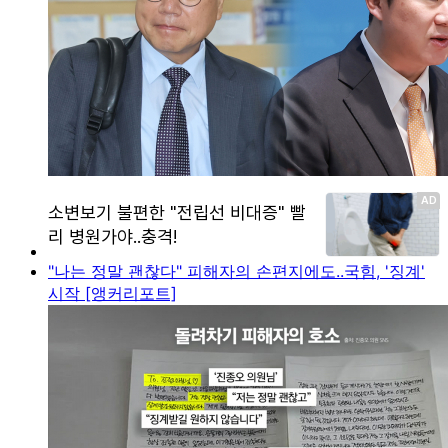
"나는 정말 괜찮다" 피해자의 손편지에도..국힘, '징계'
시작 [앵커리포트]