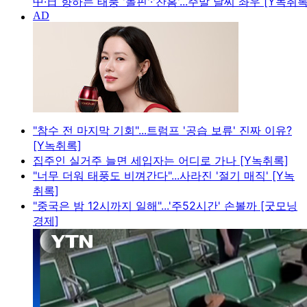
中·日 향하는 태풍 '돌핀'·'찬홈'...주말 날씨 좌우 [Y녹취록
"참수 전 마지막 기회"...트럼프 '공습 보류' 진짜 이유?
[Y녹취록]
집주인 실거주 늘면 세입자는 어디로 가나 [Y녹취록]
"너무 더워 태풍도 비껴간다"...사라진 '절기 매직' [Y녹
취록]
"중국은 밤 12시까지 일해"...'주52시간' 손볼까 [굿모닝
경제]