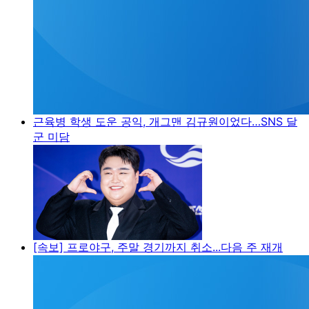
근육병 학생 도운 공익, 개그맨 김규원이었다…SNS 달
군 미담
[속보] 프로야구, 주말 경기까지 취소...다음 주 재개