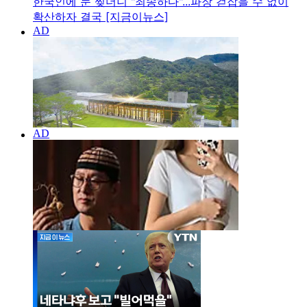
한국인에 눈 찢더니 "죄송하다"...파장 걷잡을 수 없이
확산하자 결국 [지금이뉴스]