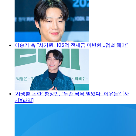
이승기 측 “차가원, 105억 전세금 미반환…엄벌 해야”
'사생활 논란' 황정민, "두손 싹싹 빌었다" 이유는? [사
건X파일]