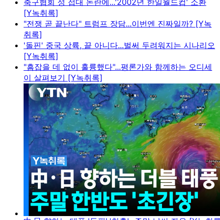
축구협회 성 접대 논란에...'2002년 한일월드컵' 소환
[Y녹취록]
"전쟁 곧 끝난다" 트럼프 장담...이번엔 진짜일까? [Y녹
취록]
'돌핀' 중국 상륙, 끝 아니다...벌써 두려워지는 시나리오
[Y녹취록]
"흠잡을 데 없이 훌륭했다"...평론가와 함께하는 오디세
이 살펴보기 [Y녹취록]