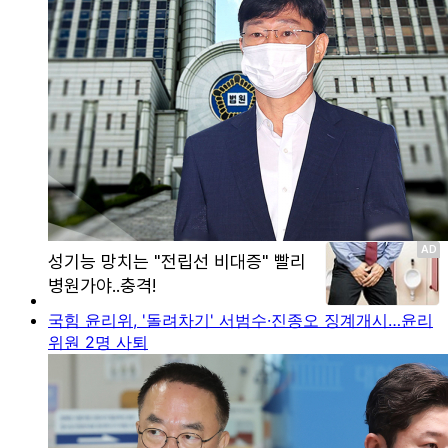
국힘 윤리위, '돌려차기' 서범수·진종오 징계개시…윤리
위원 2명 사퇴