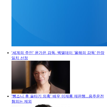
'세계의 주인' 윤가은 감독, 벡델데이 ‘올해의 감독’ 만장
일치 선정
'뺑소니 후 술타기 의혹' 배우 이재룡 재판행…음주운전
혐의는 제외