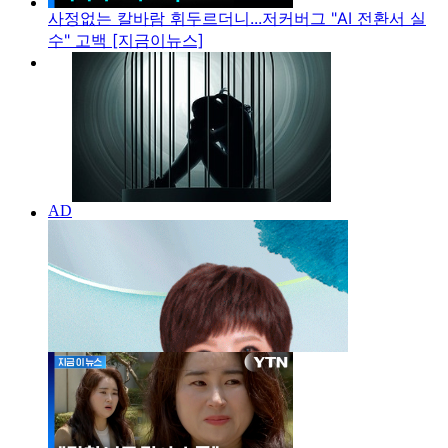
사정없는 칼바람 휘두르더니...저커버그 "AI 전환서 실
수" 고백 [지금이뉴스]