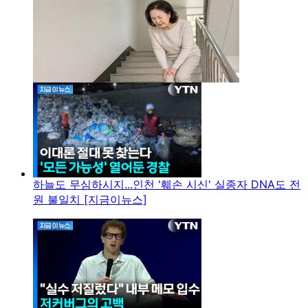
하늘도 무심하시지...인천 '훼손 시신' 실종자 DNA도 전
원 불일치 [지금이뉴스]