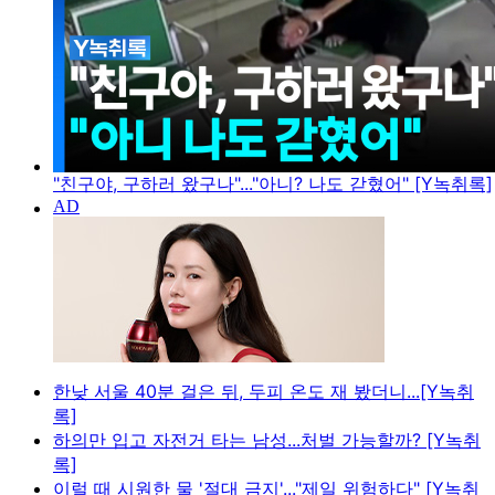
"친구야, 구하러 왔구나"..."아니? 나도 갇혔어" [Y녹취록]
한낮 서울 40분 걸은 뒤, 두피 온도 재 봤더니...[Y녹취
록]
하의만 입고 자전거 타는 남성...처벌 가능할까? [Y녹취
록]
이럴 때 시원한 물 '절대 금지'..."제일 위험하다" [Y녹취