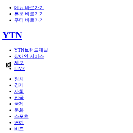
메뉴 바로가기
본문 바로가기
푸터 바로가기
YTN
YTN브랜드채널
장애인 서비스
제보
LIVE
정치
경제
사회
전국
국제
문화
스포츠
연예
비즈