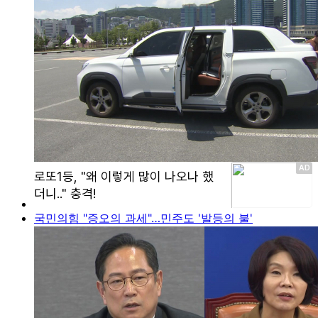
국민의힘 "증오의 과세"…민주도 '발등의 불'