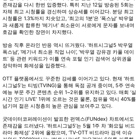
존재감을 다시 한번 입증했다. 특히 지난 12일 방송된 5회는
자체 최고 시청률을 경신하며 상승세를 이어갔다. 분당 최고
시청률은 1.3%까지 치솟았고, ‘최고의 1분’은 ‘폭스남’ 박우열
과 새롭게 합류한 ‘메기녀’ 최소윤이 서로에게 문자를 보내며
호감을 확인한 장면이 차지했다.
방송 직후 온라인 반응 역시 뜨거웠다. ‘하트시그널5 박우열
폭스남’, ‘메기녀 최소윤 직업 나이’, ‘박우열 강유경 카풀 데이
트’ 등 관련 키워드가 이틀 연속 포털 인기 검색어 상위권을
장악하며 화제성을 입증했다.
OTT 플랫폼에서도 꾸준한 강세를 이어가고 있다. 현재 ‘하트
시그널5’는 티빙(TVING)을 통해 독점 공개 중이며, 5주 연속
예능 부문 주간 콘텐츠 순위 1~2위를 유지하고 있다. 매회 ‘실
시간 인기 LIVE’ 1위에 오르는 것은 물론, 점유율 역시 40%를
넘기며 젊은 시청층의 높은 관심을 보여주고 있다.
굿데이터코퍼레이션이 발표한 펀덱스(FUNdex) 차트에서도
존재감을 드러냈다. ‘하트시그널5’는 5월 1주 차 ‘화요일 비드
라마 화제성’ 2위에 올랐으며, ‘TV-OTT 비드라마 검색 이슈