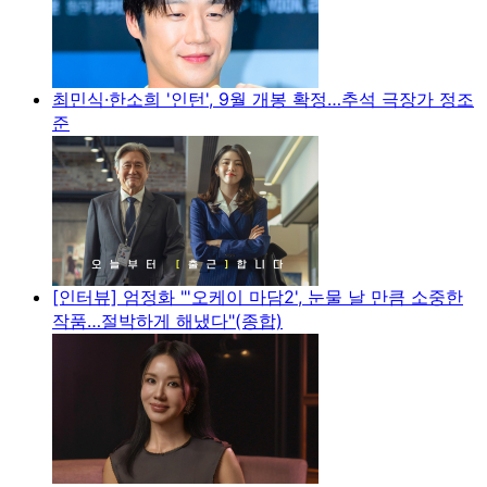
최민식·한소희 '인턴', 9월 개봉 확정…추석 극장가 정조
준
[인터뷰] 엄정화 "'오케이 마담2', 눈물 날 만큼 소중한
작품…절박하게 해냈다"(종합)