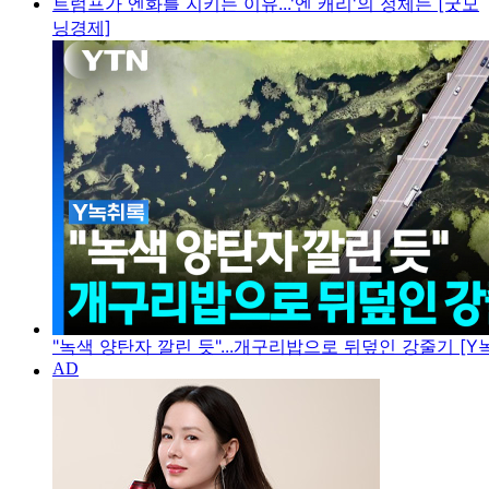
트럼프가 엔화를 지키는 이유...'엔 캐리'의 정체는 [굿모
닝경제]
"녹색 양탄자 깔린 듯"...개구리밥으로 뒤덮인 강줄기 [Y