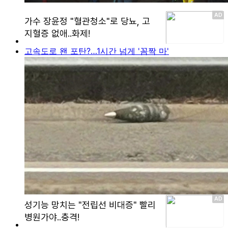
고속도로 왠 포탄?…1시간 넘게 '꼼짝 마'