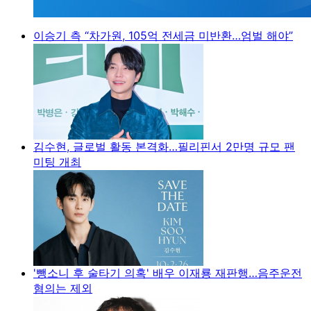
이승기 측 “차가원, 105억 전세금 미반환…엄벌 해야”
김수현, 글로벌 활동 본격화…필리핀서 2만명 규모 팬
미팅 개최
'뺑소니 후 술타기 의혹' 배우 이재룡 재판행…음주운전
혐의는 제외