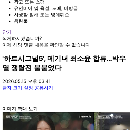
광고 또는 스팸
유언비어 및 욕설, 도배, 비방글
사생활 침해 또는 명예훼손
음란물
닫기
삭제하시겠습니까?
이제 해당 댓글 내용을 확인할 수 없습니다
'하트시그널5', 메기녀 최소윤 합류…박우
열 쟁탈전 불붙었다
2026.05.15 오후 03:41
글자 크기 설정
공유하기
이미지 확대 보기