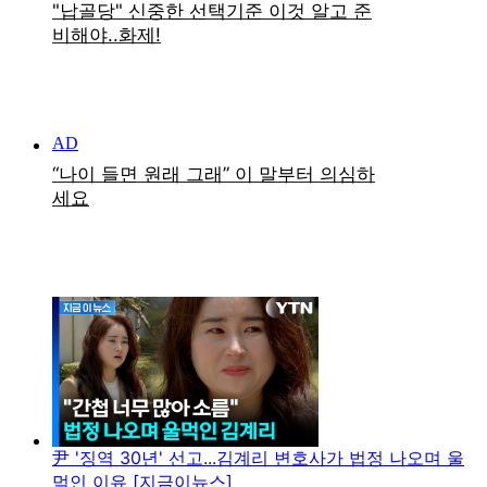
尹 '징역 30년' 선고...김계리 변호사가 법정 나오며 울
먹인 이유 [지금이뉴스]