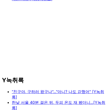
Y녹취록
"친구야, 구하러 왔구나"..."아니? 나도 갇혔어" [Y녹취
록]
한낮 서울 40분 걸은 뒤, 두피 온도 재 봤더니...[Y녹취
록]