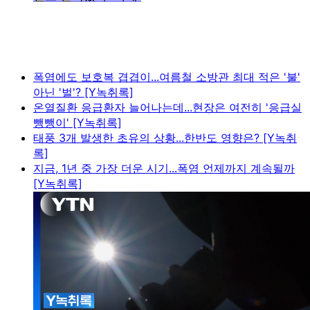
폭염에도 보호복 겹겹이...여름철 소방관 최대 적은 '불'
아닌 '벌'? [Y녹취록]
온열질환 응급환자 늘어나는데...현장은 여전히 '응급실
뺑뺑이' [Y녹취록]
태풍 3개 발생한 초유의 상황...한반도 영향은? [Y녹취
록]
지금, 1년 중 가장 더운 시기...폭염 언제까지 계속될까
[Y녹취록]