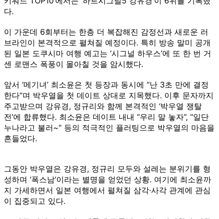
키워드 TOP10’에서는 ‘하트시그널5 강유경’이 6위를 기록했
다.
이 가운데 6회부터는 한층 더 복잡해진 감정선과 새로운 러
브라인이 본격적으로 펼쳐질 예정이다. 특히 방송 말미 공개
된 일본 도쿠시마 여행 예고는 ‘시그널 하우스’에 또 한 번 거
센 로맨스 폭풍이 몰아칠 것을 암시했다.
앞서 ‘메기녀’ 최소윤은 첫 등장과 동시에 “난 3초 만에 결정
한다”며 박우열을 첫 데이트 상대로 지목했다. 이후 문자까지
주고받으며 강유경, 정규리와 함께 본격적인 ‘박우열 쟁탈
전’에 합류했다. 최소윤은 데이트 내내 “우리 말 놓자”, “일단
누나라고 불러~” 등의 적극적인 플러팅으로 박우열의 마음을
흔들었다.
그동안 박우열은 강유경, 정규리 모두와 설레는 분위기를 형
성하며 ‘폭스남’이라는 별명을 얻었던 상황. 여기에 최소윤까
지 가세하면서 일본 여행에서 펼쳐질 삼각·사각 관계에 관심
이 집중되고 있다.