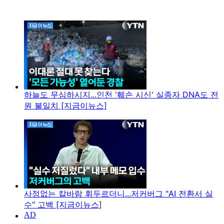
하늘도 무심하시지...인천 '훼손 시신' 실종자 DNA도 전
원 불일치 [지금이뉴스]
사정없는 칼바람 휘두르더니...저커버그 "AI 전환서 실
수" 고백 [지금이뉴스]