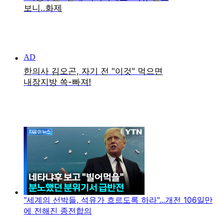
"세계의 선박들, 석유가 흐르도록 하라"...개전 106일만
에 전해진 종전합의