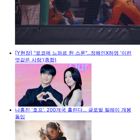
[Y현장] "로코에 느와르 한 스푼"...정해인X하영 '이런
엿같은 사랑'(종합)
나홍진 '호프', 200개국 홀린다… 글로벌 릴레이 개봉
돌입