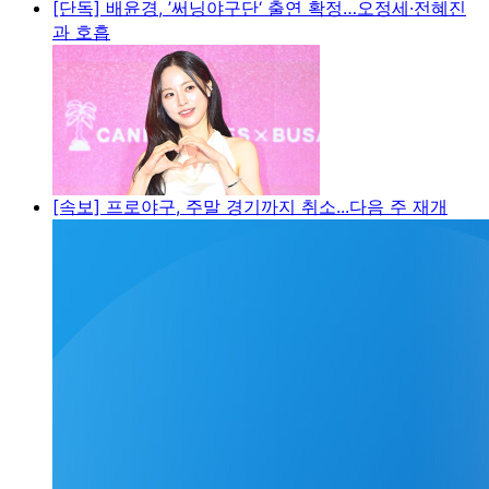
[단독] 배윤경, ’써닝야구단‘ 출연 확정…오정세·전혜진
과 호흡
[속보] 프로야구, 주말 경기까지 취소...다음 주 재개