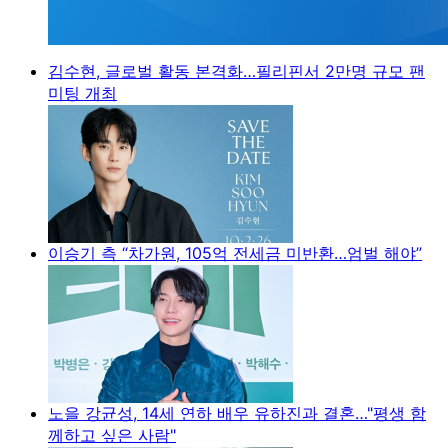
김수현, 글로벌 활동 본격화…필리핀서 2만명 규모 팬
미팅 개최
이승기 측 “차가원, 105억 전세금 미반환…엄벌 해야”
노을 강균성, 14세 연하 배우 유하진과 결혼…"평생 함
께하고 싶은 사람"