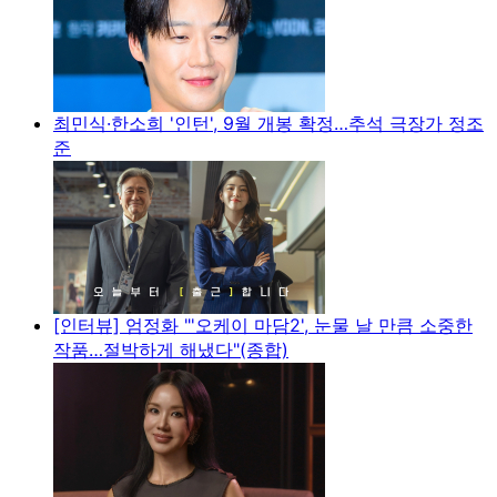
최민식·한소희 '인턴', 9월 개봉 확정…추석 극장가 정조
준
[인터뷰] 엄정화 "'오케이 마담2', 눈물 날 만큼 소중한
작품…절박하게 해냈다"(종합)