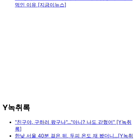
먹인 이유 [지금이뉴스]
Y녹취록
"친구야, 구하러 왔구나"..."아니? 나도 갇혔어" [Y녹취
록]
한낮 서울 40분 걸은 뒤, 두피 온도 재 봤더니...[Y녹취