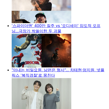
'스파이더맨' 400만 질주 vs '오디세이' 압도적 오프
닝…극장가 싹쓸이한 두 괴물
"아내는 비밀요원, 남편은 형사"… 차태현·엄지원, 넷플
릭스 '복직경찰'로 뭉친다