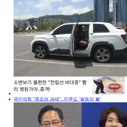
국민의힘 "증오의 과세"…민주도 '발등의 불'