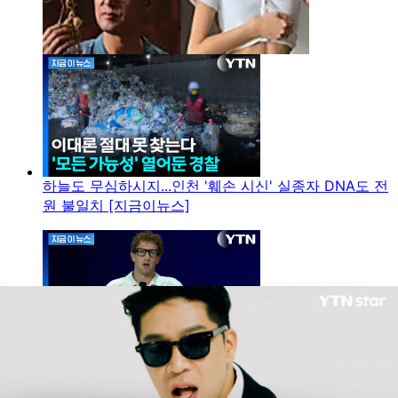
하늘도 무심하시지...인천 '훼손 시신' 실종자 DNA도 전
원 불일치 [지금이뉴스]
사정없는 칼바람 휘두르더니...저커버그 "AI 전환서 실
수" 고백 [지금이뉴스]