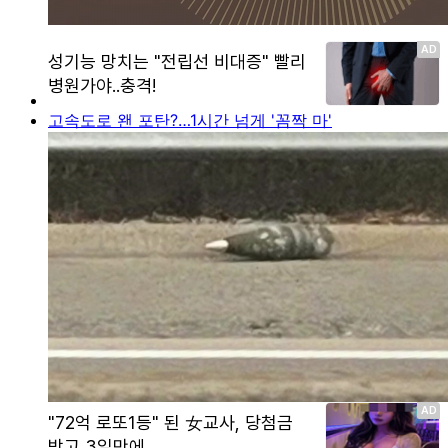
고속도로 왠 포탄?…1시간 넘게 '꼼짝 마'