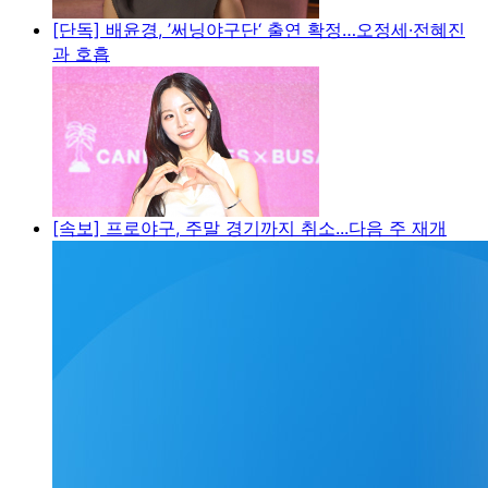
[단독] 배윤경, ’써닝야구단‘ 출연 확정…오정세·전혜진
과 호흡
[속보] 프로야구, 주말 경기까지 취소...다음 주 재개