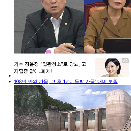
108년 만의 가뭄, 그 후 1년…'돌발 가뭄' 대비 부족