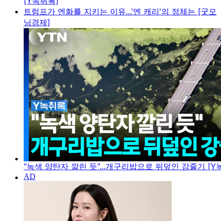
[Y녹취록]
트럼프가 엔화를 지키는 이유...'엔 캐리'의 정체는 [굿모
닝경제]
"녹색 양탄자 깔린 듯"...개구리밥으로 뒤덮인 강줄기 [Y