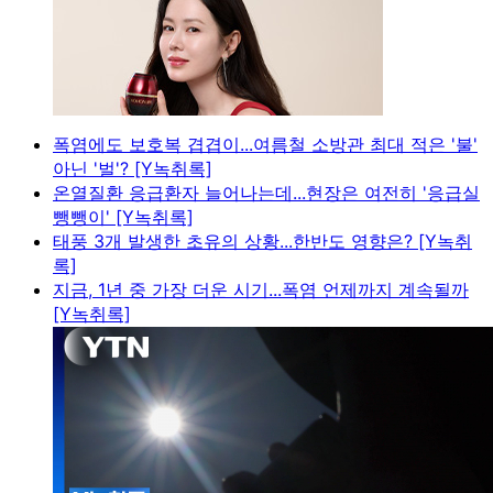
폭염에도 보호복 겹겹이...여름철 소방관 최대 적은 '불'
아닌 '벌'? [Y녹취록]
온열질환 응급환자 늘어나는데...현장은 여전히 '응급실
뺑뺑이' [Y녹취록]
태풍 3개 발생한 초유의 상황...한반도 영향은? [Y녹취
록]
지금, 1년 중 가장 더운 시기...폭염 언제까지 계속될까
[Y녹취록]