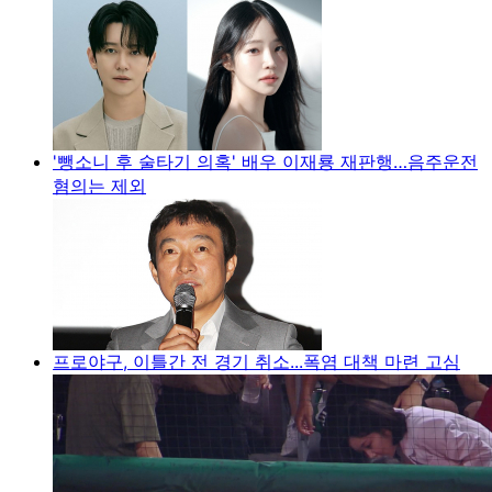
'뺑소니 후 술타기 의혹' 배우 이재룡 재판행…음주운전
혐의는 제외
프로야구, 이틀간 전 경기 취소...폭염 대책 마련 고심