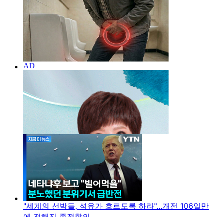
"세계의 선박들, 석유가 흐르도록 하라"...개전 106일만
에 전해진 종전합의