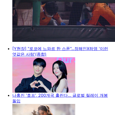
[Y현장] "로코에 느와르 한 스푼"...정해인X하영 '이런
엿같은 사랑'(종합)
나홍진 '호프', 200개국 홀린다… 글로벌 릴레이 개봉
돌입