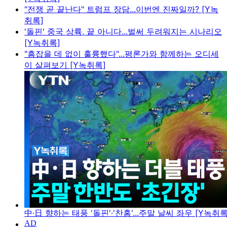
"전쟁 곧 끝난다" 트럼프 장담...이번엔 진짜일까? [Y녹
취록]
'돌핀' 중국 상륙, 끝 아니다...벌써 두려워지는 시나리오
[Y녹취록]
"흠잡을 데 없이 훌륭했다"...평론가와 함께하는 오디세
이 살펴보기 [Y녹취록]
中·日 향하는 태풍 '돌핀'·'찬홈'...주말 날씨 좌우 [Y녹취록