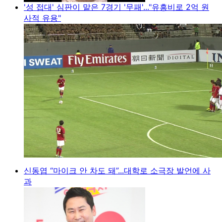
'성 접대' 심판이 맡은 7경기 '무패'..."유흥비로 2억 원
사적 유용"
신동엽 “마이크 안 차도 돼”...대학로 소극장 발언에 사
과