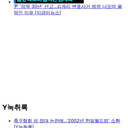
尹 '징역 30년' 선고...김계리 변호사가 법정 나오며 울
먹인 이유 [지금이뉴스]
Y녹취록
축구협회 성 접대 논란에...'2002년 한일월드컵' 소환
[Y녹취록]