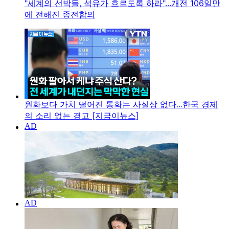
"세계의 선박들, 석유가 흐르도록 하라"...개전 106일만
에 전해진 종전합의
원화보다 가치 떨어진 통화는 사실상 없다...한국 경제
의 소리 없는 경고 [지금이뉴스]