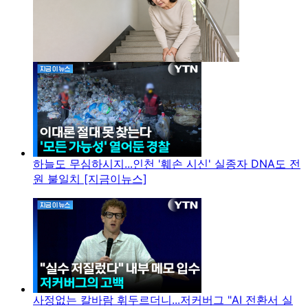
하늘도 무심하시지...인천 '훼손 시신' 실종자 DNA도 전
원 불일치 [지금이뉴스]
사정없는 칼바람 휘두르더니...저커버그 "AI 전환서 실