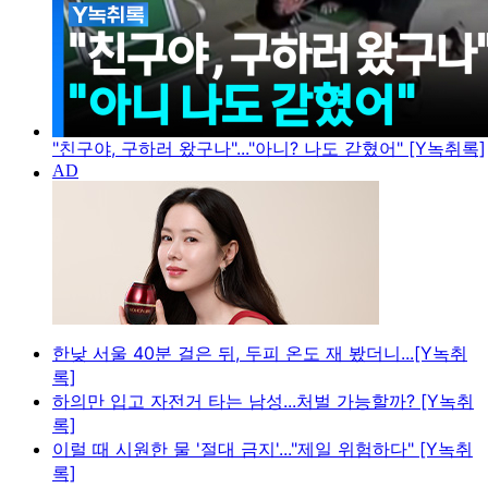
"친구야, 구하러 왔구나"..."아니? 나도 갇혔어" [Y녹취록]
한낮 서울 40분 걸은 뒤, 두피 온도 재 봤더니...[Y녹취
록]
하의만 입고 자전거 타는 남성...처벌 가능할까? [Y녹취
록]
이럴 때 시원한 물 '절대 금지'..."제일 위험하다" [Y녹취
록]