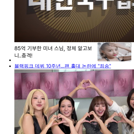
블랙핑크 데뷔 10주년…팬 홀대 논란에 "죄송"