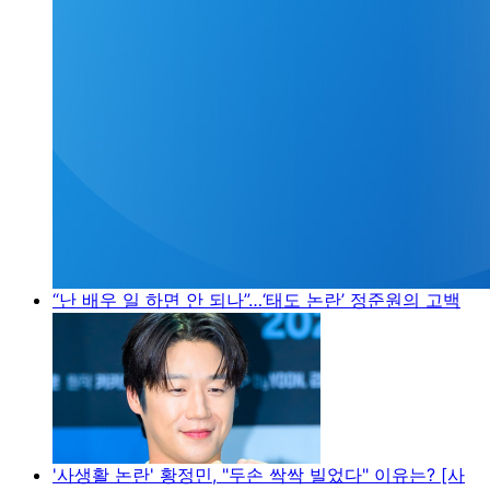
“난 배우 일 하면 안 되나”…‘태도 논란’ 정준원의 고백
'사생활 논란' 황정민, "두손 싹싹 빌었다" 이유는? [사