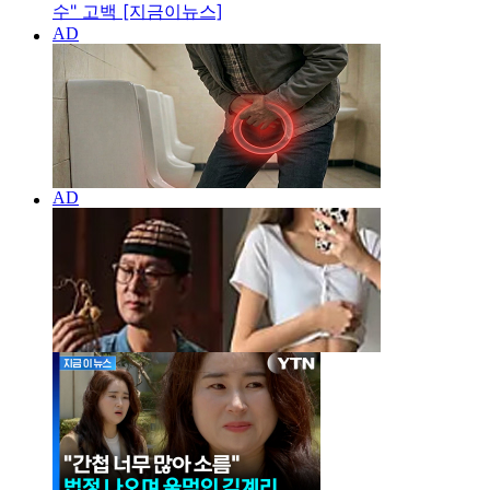
수" 고백 [지금이뉴스]