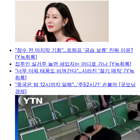
"참수 전 마지막 기회"...트럼프 '공습 보류' 진짜 이유?
[Y녹취록]
집주인 실거주 늘면 세입자는 어디로 가나 [Y녹취록]
"너무 더워 태풍도 비껴간다"...사라진 '절기 매직' [Y녹
취록]
"중국은 밤 12시까지 일해"...'주52시간' 손볼까 [굿모닝
경제]