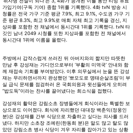
‘취사병 전설이 되다’는 3, 4화가 공개된 이틀 동안 티빙 유료
가입기여(구독 기여) 종합 1위를 기록했다. 4화 tvN 방송 시
청률은 전국 가구 기준 평균 7.9%, 최고 9.1%, 수도권 가구 기
준 평균 8.3%, 최고 9.9%로 매회 자체 최고 기록을 경신, 지
상파를 포함한 전 채널에서 동시간대 1위를 기록했다. tvN 타
깃인 남녀 2049 시청률 또한 지상파를 포함한 전 채널에서
동시간대 1위에 이름을 올렸다.
주방에서 갑작스럽게 쓰러진 뒤 아버지와의 짧지만 따뜻한
만남 후 강성재는 가디언으로부터 ‘부활의 미역국’ 안내와 함
께 재접속 기회를 부여받았다. 이후 의무실에서 눈을 뜬 강성
재는 무리하면서까지 완성했던 ‘뽀모도로 명태순살조림’이 부
실 급식 문제를 점검하러 온 국회의원과 윗선들에게 오히려
“밥도둑”이라는 찬사를 끌어냈다는 희소식을 접했다.
강성재의 활약은 강림소초 장병들에게 회식이라는 특별한 보
상으로도 이어졌다. 회식에 자리했던 대대장 백춘익(정웅인
분)은 강성재를 간부 식당으로 차출하고 싶다는 의사를 드러
냈다. 하지만 소초장 조예린(한동희 분)은 말도 많고 탈도 많
았던 강림소초 병사 식당이 겨우 자리를 잡아가고 있는 상황