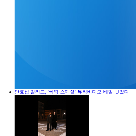
안효섭·칼리드, '썸띵 스페셜' 뮤직비디오 베일 벗었다