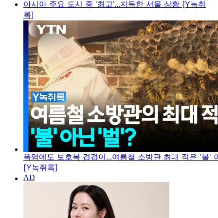
아시아 주요 도시 중 '최고'...지독한 서울 상황 [Y녹취
록]
폭염에도 보호복 겹겹이...여름철 소방관 최대 적은 '불' 아
[Y녹취록]