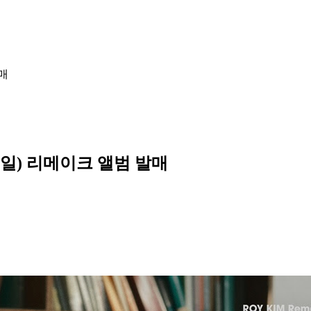
매
0일) 리메이크 앨범 발매