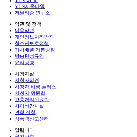
YTN world
YTN서울타워
저널리즘 연구소
약관 및 정책
이용약관
개인정보처리방침
청소년보호정책
기사배열 기본방침
방송편성규약
윤리강령
시청자실
시청자의견
시청자 비평 플러스
시청자 위원회
고충처리위원회
사이버감사실
견학 신청
성폭력신고센터
알립니다
공지사항