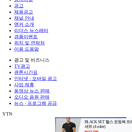
공고
채용공고
채널 안내
앵커 소개
리더스 뉴스레터
경품이벤트
위치 및 연락처
이용 도움말
광고 및 비즈니스
TV광고
큐톤시간표
인터넷 · 모바일 광고
사업 제휴
동영상 뉴스 판매
오디오 음원 판매
뉴스 · 프로그램 공급
YTN
㈜와이티엔
서울특별시 마포구 상암산로 76 (상암동)
대표전화: 0
제호: YTN star
서울특별시 마포구 상암산로 76 (상암동)
등록번호:
발행일자: 2014.06.26
대표전화: 02-398-8000
발행인: 김백
편집인 