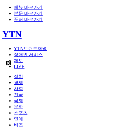
메뉴 바로가기
본문 바로가기
푸터 바로가기
YTN
YTN브랜드채널
장애인 서비스
제보
LIVE
정치
경제
사회
전국
국제
문화
스포츠
연예
비즈