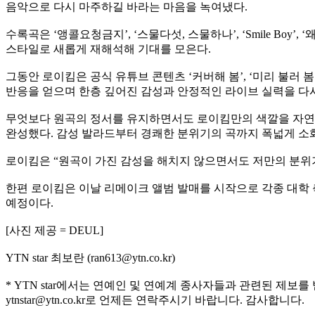
음악으로 다시 마주하길 바라는 마음을 녹여냈다.
수록곡은 ‘앵콜요청금지’, ‘스물다섯, 스물하나’, ‘Smile Boy’
스타일로 새롭게 재해석해 기대를 모은다.
그동안 로이킴은 공식 유튜브 콘텐츠 ‘커버해 봄’, ‘미리 불러
반응을 얻으며 한층 깊어진 감성과 안정적인 라이브 실력을 다시
무엇보다 원곡의 정서를 유지하면서도 로이킴만의 색깔을 자연스
완성했다. 감성 발라드부터 경쾌한 분위기의 곡까지 폭넓게 소
로이킴은 “원곡이 가진 감성을 해치지 않으면서도 저만의 분위기
한편 로이킴은 이날 리메이크 앨범 발매를 시작으로 각종 대학 축제
예정이다.
[사진 제공 = DEUL]
YTN star 최보란 (ran613@ytn.co.kr)
* YTN star에서는 연예인 및 연예계 종사자들과 관련된 제보를
ytnstar@ytn.co.kr로 언제든 연락주시기 바랍니다. 감사합니다.