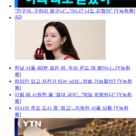
"친구야, 구하러 왔구나"..."아니? 나도 갇혔어" [Y녹취록]
한낮 서울 40분 걸은 뒤, 두피 온도 재 봤더니...[Y녹취
록]
하의만 입고 자전거 타는 남성...처벌 가능할까? [Y녹취
록]
이럴 때 시원한 물 '절대 금지'..."제일 위험하다" [Y녹취
록]
아시아 주요 도시 중 '최고'...지독한 서울 상황 [Y녹취
록]