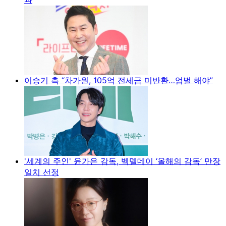
이승기 측 “차가원, 105억 전세금 미반환…엄벌 해야”
'세계의 주인' 윤가은 감독, 벡델데이 ‘올해의 감독’ 만장
일치 선정