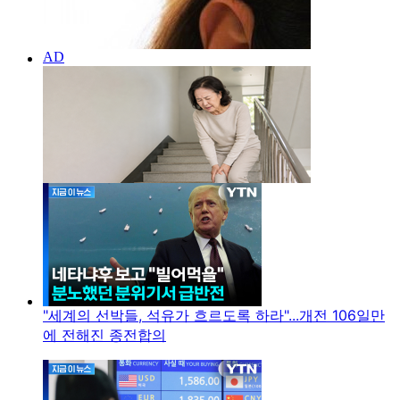
"세계의 선박들, 석유가 흐르도록 하라"...개전 106일만
에 전해진 종전합의