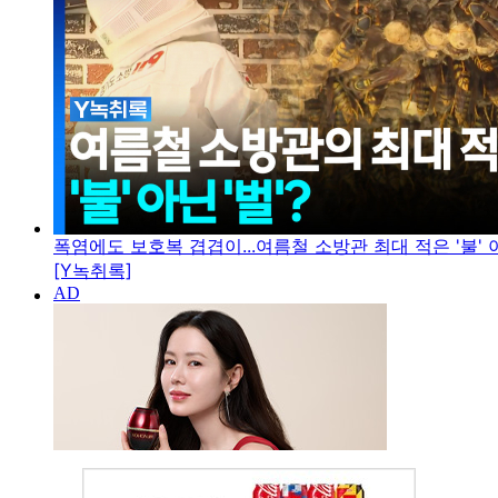
폭염에도 보호복 겹겹이...여름철 소방관 최대 적은 '불' 아
[Y녹취록]