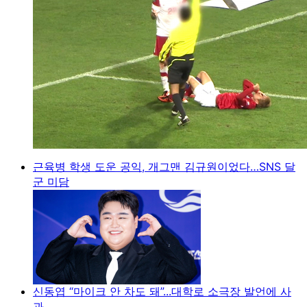
근육병 학생 도운 공익, 개그맨 김규원이었다…SNS 달
군 미담
신동엽 “마이크 안 차도 돼”...대학로 소극장 발언에 사
과