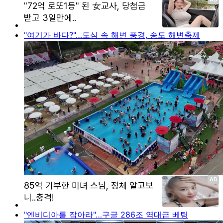
"여기가 바다?"…도심 속 해변 풍경, 송도 해변축제
"엔비디아를 잡아라"…구글 286조 역대급 베팅