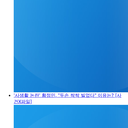
'사생활 논란' 황정민, "두손 싹싹 빌었다" 이유는? [사
건X파일]