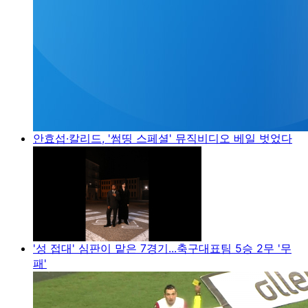
안효섭·칼리드, '썸띵 스페셜' 뮤직비디오 베일 벗었다
'성 접대' 심판이 맡은 7경기...축구대표팀 5승 2무 '무
패'