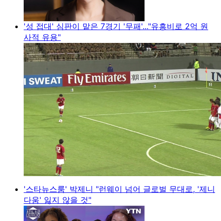
'성 접대' 심판이 맡은 7경기 '무패'..."유흥비로 2억 원
사적 유용"
'스타뉴스룸' 박제니 "런웨이 넘어 글로벌 무대로, '제니
다움' 잃지 않을 것"