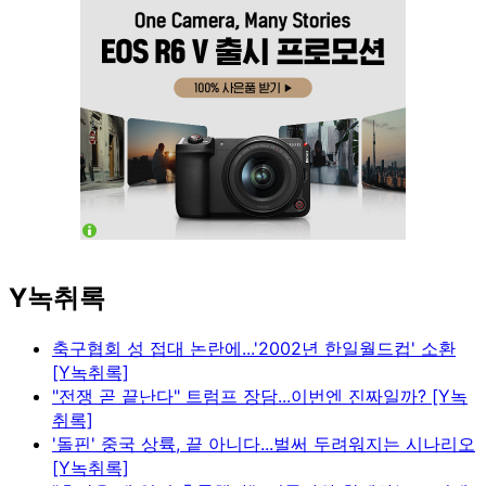
Y녹취록
축구협회 성 접대 논란에...'2002년 한일월드컵' 소환
[Y녹취록]
"전쟁 곧 끝난다" 트럼프 장담...이번엔 진짜일까? [Y녹
취록]
'돌핀' 중국 상륙, 끝 아니다...벌써 두려워지는 시나리오
[Y녹취록]