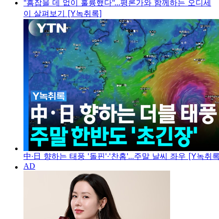
"흠잡을 데 없이 훌륭했다"...평론가와 함께하는 오디세
이 살펴보기 [Y녹취록]
中·日 향하는 태풍 '돌핀'·'찬홈'...주말 날씨 좌우 [Y녹취록