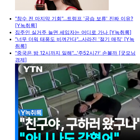
"참수 전 마지막 기회"...트럼프 '공습 보류' 진짜 이유?
[Y녹취록]
집주인 실거주 늘면 세입자는 어디로 가나 [Y녹취록]
"너무 더워 태풍도 비껴간다"...사라진 '절기 매직' [Y녹
취록]
"중국은 밤 12시까지 일해"...'주52시간' 손볼까 [굿모닝
경제]