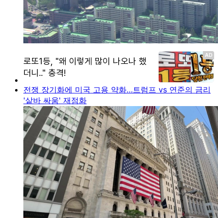
전쟁 장기화에 미국 고용 약화…트럼프 vs 연준의 금리
'샅바 싸움' 재점화