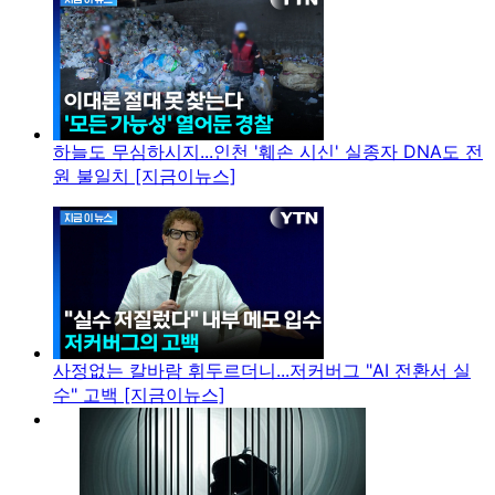
하늘도 무심하시지...인천 '훼손 시신' 실종자 DNA도 전
원 불일치 [지금이뉴스]
사정없는 칼바람 휘두르더니...저커버그 "AI 전환서 실
수" 고백 [지금이뉴스]