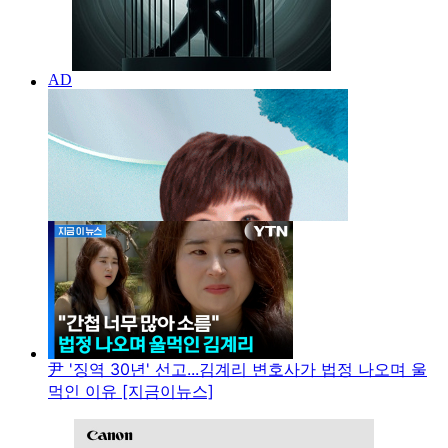
尹 '징역 30년' 선고...김계리 변호사가 법정 나오며 울
먹인 이유 [지금이뉴스]