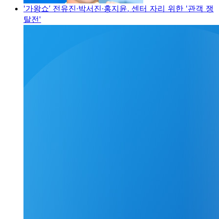
'가왕쇼’ 전유진·박서진·홍지윤, 센터 자리 위한 '관객 쟁
탈전'