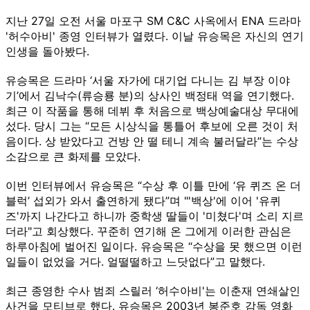
지난 27일 오전 서울 마포구 SM C&C 사옥에서 ENA 드라마
'허수아비' 종영 인터뷰가 열렸다. 이날 유승목은 자신의 연기
인생을 돌아봤다.
유승목은 드라마 ‘서울 자가에 대기업 다니는 김 부장 이야
기’에서 김낙수(류승룡 분)의 상사인 백정태 역을 연기했다.
최근 이 작품을 통해 데뷔 후 처음으로 백상예술대상 무대에
섰다. 당시 그는 “모든 시상식을 통틀어 후보에 오른 것이 처
음이다. 상 받았다고 건방 안 떨 테니 계속 불러달라”는 수상
소감으로 큰 화제를 모았다.
이번 인터뷰에서 유승목은 “수상 후 이틀 만에 ‘유 퀴즈 온 더
블럭’ 섭외가 와서 출연하게 됐다”며 "'백상'에 이어 '유퀴
즈'까지 나간다고 하니까 중학생 딸들이 '미쳤다'며 소리 지르
더라"고 회상했다. 꾸준히 연기해 온 그에게 이러한 관심은
하루아침에 벌어진 일이다. 유승목은 “수상을 못 했으면 이런
일들이 없었을 거다. 얼떨떨하고 느닷없다”고 말했다.
최근 종영한 수사 범죄 스릴러 ‘허수아비'는 이춘재 연쇄살인
사건을 모티브로 했다. 유승목은 2003년 봉준호 감독 영화