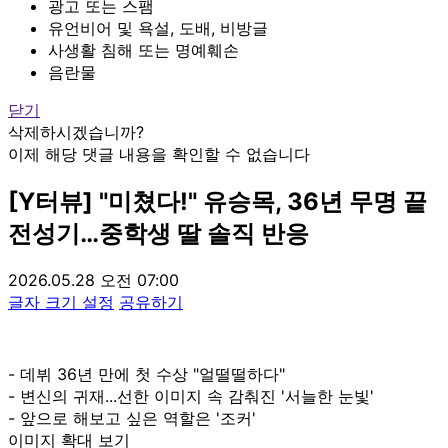
광고 또는 스팸
유언비어 및 욕설, 도배, 비방글
사생활 침해 또는 명예훼손
음란물
닫기
삭제하시겠습니까?
이제 해당 댓글 내용을 확인할 수 없습니다
[Y터뷰] "미쳤다!" 유승목, 36년 무명 끝
전성기…중학생 딸 솔직 반응
2026.05.28 오전 07:00
글자 크기 설정
공유하기
- 데뷔 36년 만에 첫 수상 "얼떨떨하다"
- 변신의 귀재...선한 이미지 속 감춰진 '서늘한 눈빛'
- 앞으로 해보고 싶은 역할은 '조커'
이미지 확대 보기