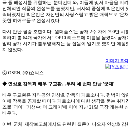
극 중 해성시를 위협하는 '분더킨더'와, 이들에 맞서 마을을 
전체적인 작품의 완성도를 높였지만, 서사의 중심에 박은빈이 
릭터였지만 박은빈은 자신만의 사랑스럽고 밝은 매력으로 '은채
뜻한 히어로물로 완성시켰다.
다시 만난 필승 조합이다. '원더풀스'는 공개 2주 차에 790만 
록하며 총 64개 국가에서 TOP10 리스트에 이름을 올렸다. 공
말려 공개 시기가 불투명해지는 등 잡음이 일기도 했지만 예정
지 않았다.
이미지 확
ⓒ OSEN, (주)쇼박스
◆ 연상호 감독과 배우 구교환…무려 네 번째 만남 '군체'
배우 구교환은 자타공인 연상호 감독의 페르소나다. 평범치 않은
이에 작품을 공개할 때마다 페르소나에 대한 생각을 묻는 취재진의
즈물 '괴이', '기생수: 더 그레이'에 이어 지난 21일 극장 개봉한
배우다.
이번 '군체' 제작보고회에서도 관련한 질문이 나오자 연상호 감독