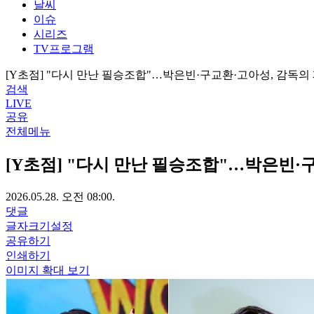
날씨
이슈
시리즈
TV프로그램
[Y초점] "다시 만난 필승조합"…박은빈·구교환·고아성, 감독의
검색
LIVE
공유
전체메뉴
[Y초점] "다시 만난 필승조합"…박은빈·
2026.05.28. 오전 08:00.
댓글
글자크기설정
공유하기
인쇄하기
이미지 확대 보기