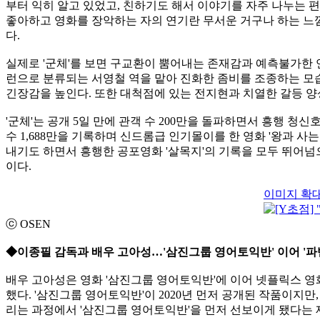
부터 익히 알고 있었고, 친하기도 해서 이야기를 자주 나누는 
좋아하고 영화를 장악하는 자의 연기란 무서운 거구나 하는 느
다.
실제로 '군체'를 보면 구교환이 뿜어내는 존재감과 예측불가한 
런으로 분류되는 서영철 역을 맡아 진화한 좀비를 조종하는 모
긴장감을 높인다. 또한 대척점에 있는 전지현과 치열한 갈등 
'군체'는 공개 5일 만에 관객 수 200만을 돌파하면서 흥행 청신
수 1,688만을 기록하며 신드롬급 인기몰이를 한 영화 '왕과 사는
내기도 하면서 흥행한 공포영화 '살목지'의 기록을 모두 뛰어넘
이다.
이미지 확
ⓒ OSEN
◆이종필 감독과 배우 고아성…'삼진그룹 영어토익반' 이어 '파
배우 고아성은 영화 '삼진그룹 영어토익반'에 이어 넷플릭스 영화
했다. '삼진그룹 영어토익반'이 2020년 먼저 공개된 작품이지만,
리는 과정에서 '삼진그룹 영어토익반'을 먼저 선보이게 됐다는