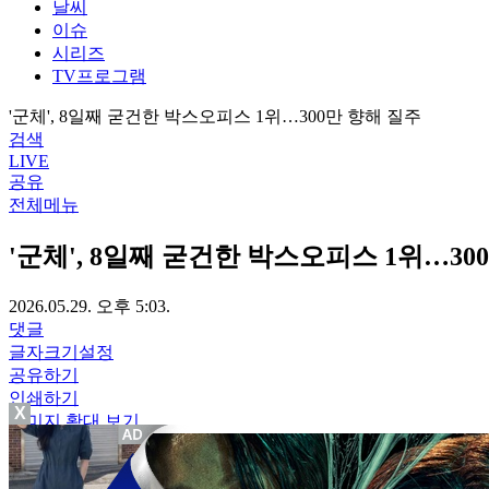
날씨
이슈
시리즈
TV프로그램
'군체', 8일째 굳건한 박스오피스 1위…300만 향해 질주
검색
LIVE
공유
전체메뉴
'군체', 8일째 굳건한 박스오피스 1위…30
2026.05.29. 오후 5:03.
댓글
글자크기설정
공유하기
인쇄하기
X
이미지 확대 보기