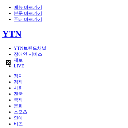
메뉴 바로가기
본문 바로가기
푸터 바로가기
YTN
YTN브랜드채널
장애인 서비스
제보
LIVE
정치
경제
사회
전국
국제
문화
스포츠
연예
비즈