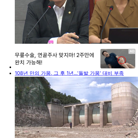
108년 만의 가뭄, 그 후 1년…'돌발 가뭄' 대비 부족