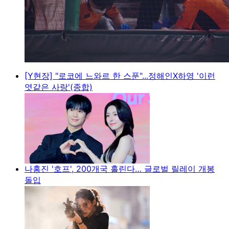
[Y현장] "로코에 느와르 한 스푼"...정해인X하영 '이런
엿같은 사랑'(종합)
나홍진 '호프', 200개국 홀린다… 글로벌 릴레이 개봉
돌입