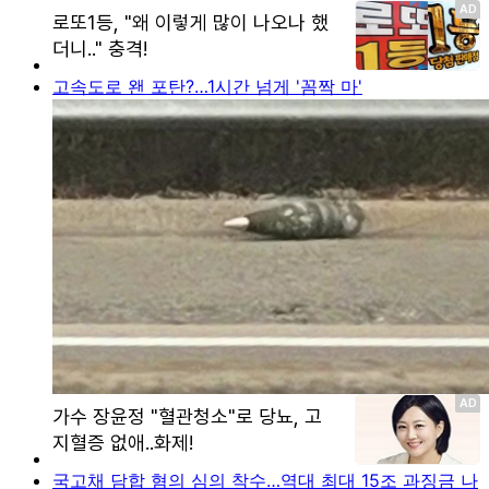
고속도로 왠 포탄?…1시간 넘게 '꼼짝 마'
국고채 담합 혐의 심의 착수…역대 최대 15조 과징금 나