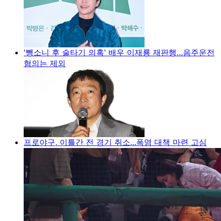
'뺑소니 후 술타기 의혹' 배우 이재룡 재판행…음주운전
혐의는 제외
프로야구, 이틀간 전 경기 취소...폭염 대책 마련 고심