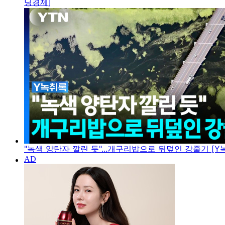
닝경제]
"녹색 양탄자 깔린 듯"...개구리밥으로 뒤덮인 강줄기 [Y