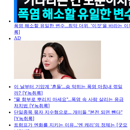
폭염 해소할 유일한 변수...최악 더위, '이것'을 바라는 이
록]
이 날부터 기압계 '흔들'...숨 막히는 폭염 마침내 꺾일
까? [Y녹취록]
"물 함부로 뿌리지 마세요"...폭염 속 사람 살리는 응급
처치법 [Y녹취록]
단일종목 묶자 지수형으로... 개미들 "본전 되면 뺀다"
[Y녹취록]
트럼프가 엔화를 지키는 이유...'엔 캐리'의 정체는 [굿모