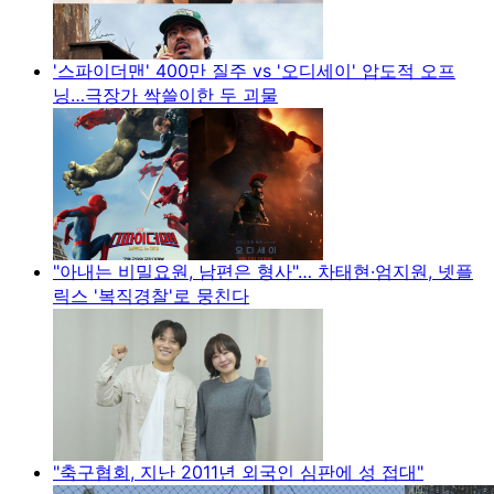
'스파이더맨' 400만 질주 vs '오디세이' 압도적 오프
닝…극장가 싹쓸이한 두 괴물
"아내는 비밀요원, 남편은 형사"… 차태현·엄지원, 넷플
릭스 '복직경찰'로 뭉친다
"축구협회, 지난 2011년 외국인 심판에 성 접대"