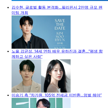
김수현, 글로벌 활동 본격화…필리핀서 2만명 규모 팬
미팅 개최
노을 강균성, 14세 연하 배우 유하진과 결혼…"평생 함
께하고 싶은 사람"
이승기 측 “차가원, 105억 전세금 미반환…엄벌 해야”