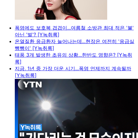
폭염에도 보호복 겹겹이...여름철 소방관 최대 적은 '불'
아닌 '벌'? [Y녹취록]
온열질환 응급환자 늘어나는데...현장은 여전히 '응급실
뺑뺑이' [Y녹취록]
태풍 3개 발생한 초유의 상황...한반도 영향은? [Y녹취
록]
지금, 1년 중 가장 더운 시기...폭염 언제까지 계속될까
[Y녹취록]