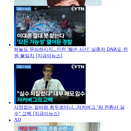
하늘도 무심하시지...인천 '훼손 시신' 실종자 DNA도 전
원 불일치 [지금이뉴스]
사정없는 칼바람 휘두르더니...저커버그 "AI 전환서 실
수" 고백 [지금이뉴스]