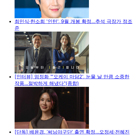
최민식·한소희 '인턴', 9월 개봉 확정…추석 극장가 정조
준
[인터뷰] 엄정화 "'오케이 마담2', 눈물 날 만큼 소중한
작품…절박하게 해냈다"(종합)
[단독] 배윤경, ’써닝야구단‘ 출연 확정…오정세·전혜진