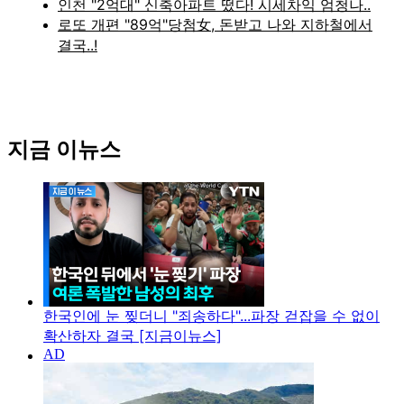
지금 이뉴스
한국인에 눈 찢더니 "죄송하다"...파장 걷잡을 수 없이
확산하자 결국 [지금이뉴스]