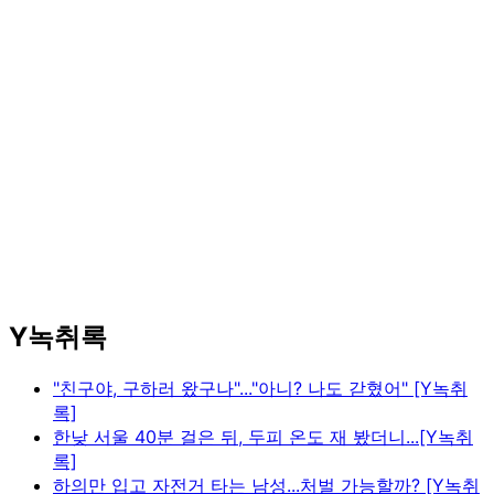
Y녹취록
"친구야, 구하러 왔구나"..."아니? 나도 갇혔어" [Y녹취
록]
한낮 서울 40분 걸은 뒤, 두피 온도 재 봤더니...[Y녹취
록]
하의만 입고 자전거 타는 남성...처벌 가능할까? [Y녹취