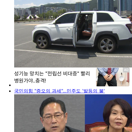
국민의힘 "증오의 과세"…민주도 '발등의 불'