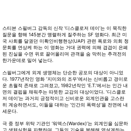
스티븐 스필버그 감독의 신작 ‘디스클로저 데이’는 이 묵직한
질문을 향해 145분간 맹렬하게 질주하는 SF 영화다. 최근 미
국 사회를 달궜던 미확인비행현상(UAP) 관련 폭로와 의회 청
문회를 연상케 하는 이 영화는 거대 권력에 의해 겹겹이 은폐
된 진실을 수면 위로 끌어올리며 관객을 숨 막히는 추격전의
한가운데로 밀어 넣는다.
스필버그에게 외계 생명체는 단순한 공포의 대상이 아니었
다. 1977년작인 영화 '지미와의 조우'에서는 신비롭고 경이로
운 초월적 존재로 그려졌고, 1982년작인 'E.T.'에서는 인간 내
면의 결핍을 채워주는 따뜻한 교감의 대상이었다. '디스클로
저 데이’는 과거의 긍정적이고 신비로운 외계인관을 고스란
히 계승하면서도, 이들을 대하는 ‘인간의 폭력성’을 전면에 내
세운다.
극 중 정부 위탁 기관인 ‘워덱스(Wardex)’는 외계인을 심문하
고 생체실험을 자행하며, 그들의 기술을 분해해 역설계하는