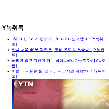
Y녹취록
"친구야, 구하러 왔구나"..."아니? 나도 갇혔어" [Y녹취
록]
한낮 서울 40분 걸은 뒤, 두피 온도 재 봤더니...[Y녹취
록]
하의만 입고 자전거 타는 남성...처벌 가능할까? [Y녹취
록]
이럴 때 시원한 물 '절대 금지'..."제일 위험하다" [Y녹취
록]