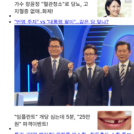
"반명 주자" vs "대통령 팔이"…같은 당 맞나?