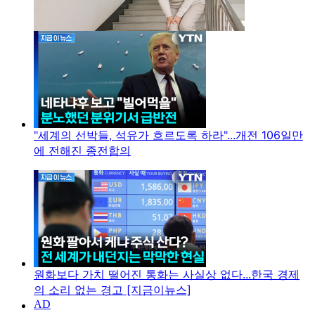
"세계의 선박들, 석유가 흐르도록 하라"...개전 106일만
에 전해진 종전합의
원화보다 가치 떨어진 통화는 사실상 없다...한국 경제
의 소리 없는 경고 [지금이뉴스]