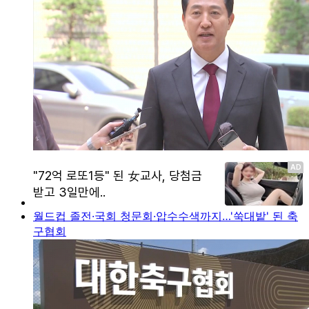
월드컵 졸전·국회 청문회·압수수색까지…'쑥대밭' 된 축
구협회