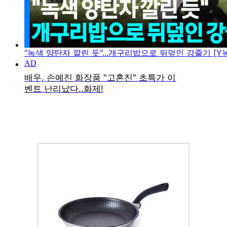
"녹색 양탄자 깔린 듯"...개구리밥으로 뒤덮인 강줄기 [Y