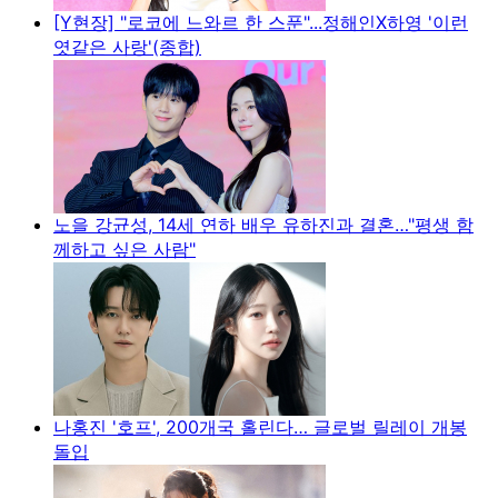
[Y현장] "로코에 느와르 한 스푼"...정해인X하영 '이런
엿같은 사랑'(종합)
노을 강균성, 14세 연하 배우 유하진과 결혼…"평생 함
께하고 싶은 사람"
나홍진 '호프', 200개국 홀린다… 글로벌 릴레이 개봉
돌입