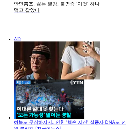
하늘도 무심하시지...인천 '훼손 시신' 실종자 DNA도 전
원 불일치 [지금이뉴스]