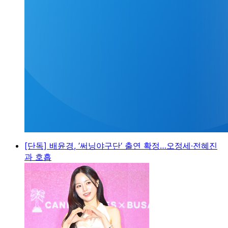
[단독] 배윤경, ’써닝야구단‘ 출연 확정…오정세·전혜진
과 호흡