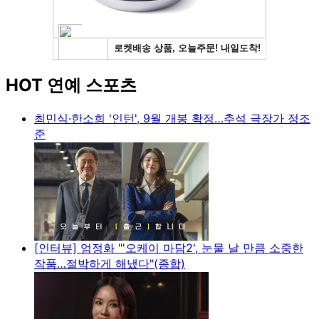
HOT 연예 스포츠
최민식·한소희 '인턴', 9월 개봉 확정…추석 극장가 정조
준
[인터뷰] 엄정화 "'오케이 마담2', 눈물 날 만큼 소중한
작품…절박하게 해냈다"(종합)