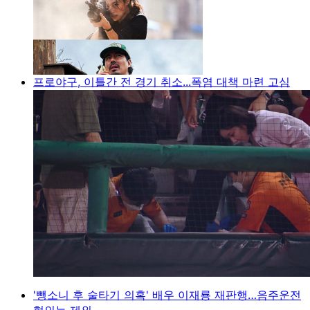
프로야구, 이틀간 전 경기 취소...폭염 대책 마련 고심
'뺑소니 후 술타기 의혹' 배우 이재룡 재판행…음주운전
혐의는 제외