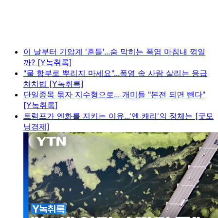
이 날부터 기압계 '흔들'...숨 막히는 폭염 마침내 꺾일
까? [Y녹취록]
"물 함부로 뿌리지 마세요"...폭염 속 사람 살리는 응급
처치법 [Y녹취록]
단일종목 묶자 지수형으로... 개미들 "본전 되면 뺀다"
[Y녹취록]
트럼프가 엔화를 지키는 이유...'엔 캐리'의 정체는 [굿모
닝경제]