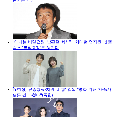
"아내는 비밀요원, 남편은 형사"… 차태현·엄지원, 넷플
릭스 '복직경찰'로 뭉친다
[Y현장] 류승룡·하지원 '비광' 감독 "영화 위해 간·쓸개
모든 걸 바쳤다"(종합)