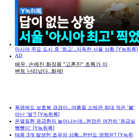
아시아 주요 도시 중 '최고'...지독한 서울 상황 [Y녹취록]
폭염에도 보호복 겹겹이...여름철 소방관 최대 적은 '불'
아닌 '벌'? [Y녹취록]
온열질환 응급환자 늘어나는데...현장은 여전히 '응급실
뺑뺑이' [Y녹취록]
태풍 3개 발생한 초유의 상황...한반도 영향은? [Y녹취