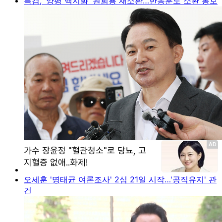
특검, '양평 백지화' 원희룡 재소환…한동훈도 소환 통보
오세훈 '명태균 여론조사' 2심 21일 시작…'공직유지' 관
건