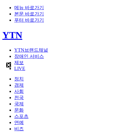
메뉴 바로가기
본문 바로가기
푸터 바로가기
YTN
YTN브랜드채널
장애인 서비스
제보
LIVE
정치
경제
사회
전국
국제
문화
스포츠
연예
비즈