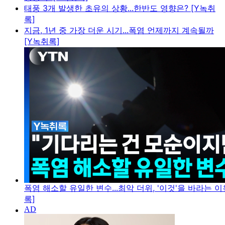
태풍 3개 발생한 초유의 상황...한반도 영향은? [Y녹취
록]
지금, 1년 중 가장 더운 시기...폭염 언제까지 계속될까
[Y녹취록]
폭염 해소할 유일한 변수...최악 더위, '이것'을 바라는 이
록]