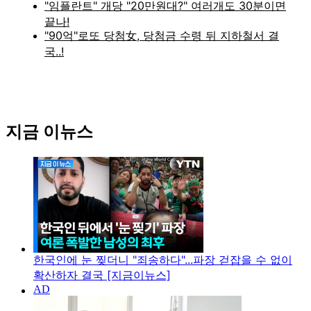
지금 이뉴스
한국인에 눈 찢더니 "죄송하다"...파장 걷잡을 수 없이
확산하자 결국 [지금이뉴스]