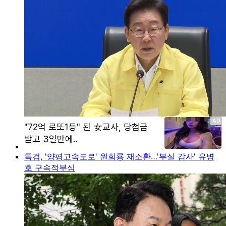
특검, '양평고속도로' 원희룡 재소환…'부실 감사' 유병
호 구속적부심