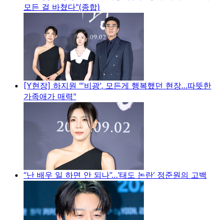
모든 걸 바쳤다"(종합)
[Y현장] 하지원 "'비광', 모든게 행복했던 현장…따뜻한
가족애가 매력"
“난 배우 일 하면 안 되나”…‘태도 논란’ 정준원의 고백