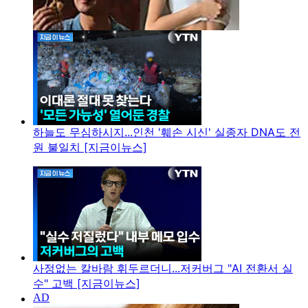
하늘도 무심하시지...인천 '훼손 시신' 실종자 DNA도 전
원 불일치 [지금이뉴스]
사정없는 칼바람 휘두르더니...저커버그 "AI 전환서 실
수" 고백 [지금이뉴스]