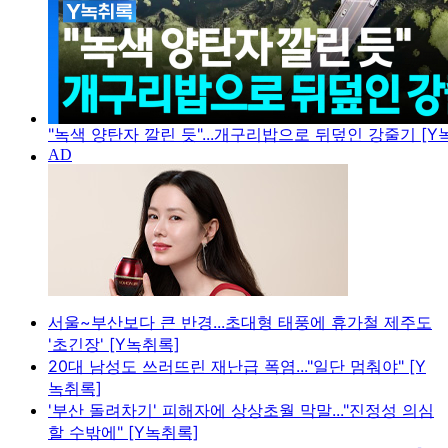
"녹색 양탄자 깔린 듯"...개구리밥으로 뒤덮인 강줄기 [Y
서울~부산보다 큰 반경...초대형 태풍에 휴가철 제주도
'초긴장' [Y녹취록]
20대 남성도 쓰러뜨린 재난급 폭염..."일단 멈춰야" [Y
녹취록]
'부산 돌려차기' 피해자에 상상초월 막말..."진정성 의심
할 수밖에" [Y녹취록]