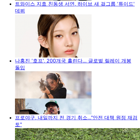
트와이스 지효 친동생 서연, 하이브 새 걸그룹 '튜이드'
데뷔
나홍진 '호프', 200개국 홀린다… 글로벌 릴레이 개봉
돌입
프로야구, 내일까지 전 경기 취소..."안전 대책 원점 재검
토"