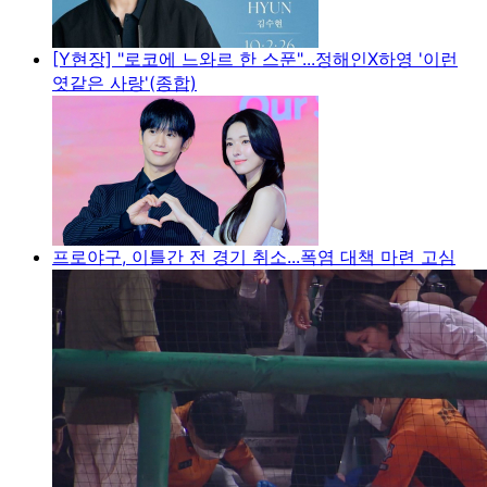
[Y현장] "로코에 느와르 한 스푼"...정해인X하영 '이런
엿같은 사랑'(종합)
프로야구, 이틀간 전 경기 취소...폭염 대책 마련 고심