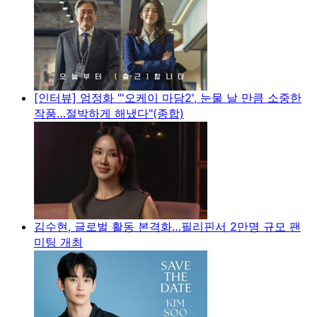
[인터뷰] 엄정화 "'오케이 마담2', 눈물 날 만큼 소중한
작품…절박하게 해냈다"(종합)
김수현, 글로벌 활동 본격화…필리핀서 2만명 규모 팬
미팅 개최