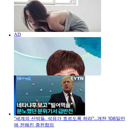
"세계의 선박들, 석유가 흐르도록 하라"...개전 106일만
에 전해진 종전합의