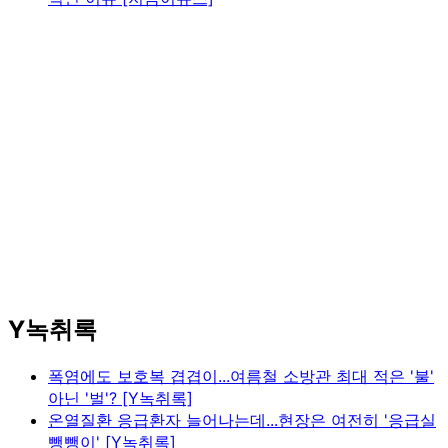
Y녹취록
폭염에도 보호복 겹겹이...여름철 소방관 최대 적은 '불'
아닌 '벌'? [Y녹취록]
온열질환 응급환자 늘어나는데...현장은 여전히 '응급실
뺑뺑이' [Y녹취록]