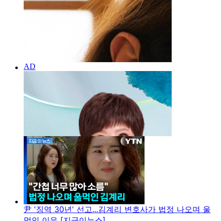
尹 '징역 30년' 선고...김계리 변호사가 법정 나오며 울
먹인 이유 [지금이뉴스]