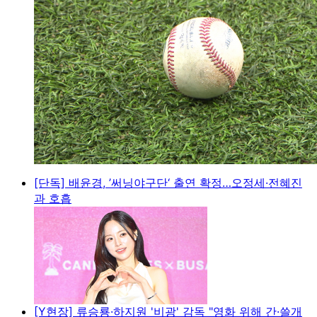
[단독] 배윤경, ’써닝야구단‘ 출연 확정…오정세·전혜진
과 호흡
[Y현장] 류승룡·하지원 '비광' 감독 "영화 위해 간·쓸개