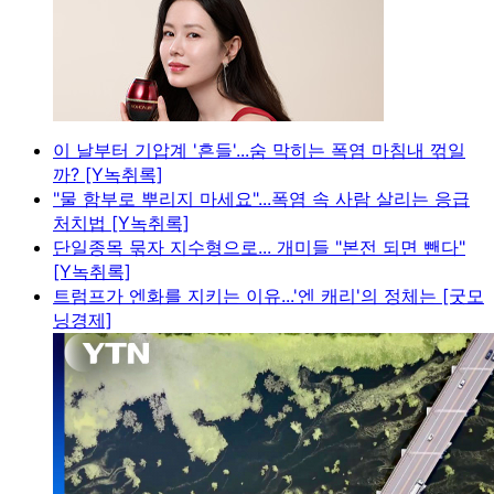
이 날부터 기압계 '흔들'...숨 막히는 폭염 마침내 꺾일
까? [Y녹취록]
"물 함부로 뿌리지 마세요"...폭염 속 사람 살리는 응급
처치법 [Y녹취록]
단일종목 묶자 지수형으로... 개미들 "본전 되면 뺀다"
[Y녹취록]
트럼프가 엔화를 지키는 이유...'엔 캐리'의 정체는 [굿모
닝경제]