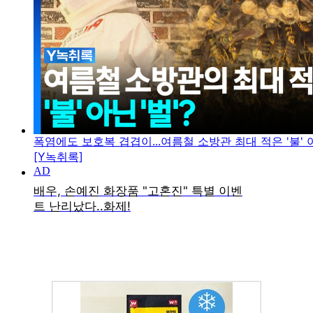
폭염에도 보호복 겹겹이...여름철 소방관 최대 적은 '불' 아
[Y녹취록]