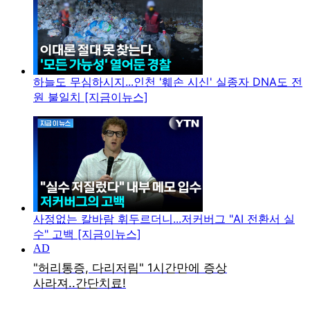
하늘도 무심하시지...인천 '훼손 시신' 실종자 DNA도 전
원 불일치 [지금이뉴스]
사정없는 칼바람 휘두르더니...저커버그 "AI 전환서 실
수" 고백 [지금이뉴스]