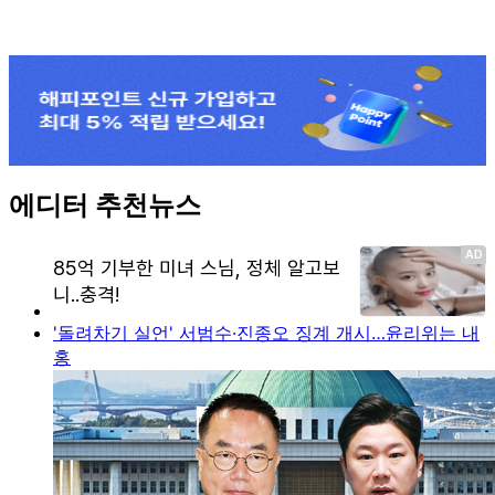
에디터 추천뉴스
'돌려차기 실언' 서범수·진종오 징계 개시…윤리위는 내
홍