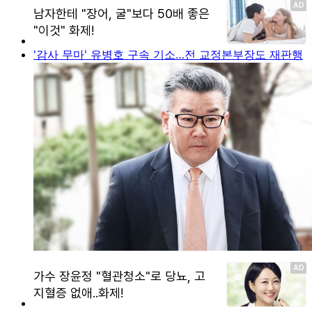
'감사 무마' 유병호 구속 기소…전 교정본부장도 재판행