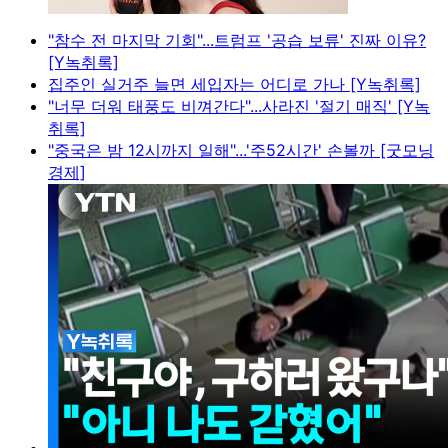
"참수 전 마지막 기회"...트럼프 '공습 보류' 진짜 이유?
[Y녹취록]
집주인 실거주 늘면 세입자는 어디로 가나 [Y녹취록]
"너무 더워 태풍도 비껴간다"...사라진 '절기 매직' [Y녹
취록]
"중국은 밤 12시까지 일해"...'주52시간' 손볼까 [굿모닝
경제]