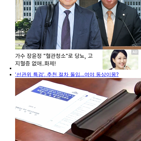
'선관위 특검', 추천 절차 돌입…여야 동상이몽?