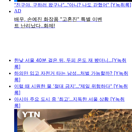
"친구야, 구하러 왔구나"..."아니? 나도 갇혔어" [Y녹취록]
한낮 서울 40분 걸은 뒤, 두피 온도 재 봤더니...[Y녹취
록]
하의만 입고 자전거 타는 남성...처벌 가능할까? [Y녹취
록]
이럴 때 시원한 물 '절대 금지'..."제일 위험하다" [Y녹취
록]
아시아 주요 도시 중 '최고'...지독한 서울 상황 [Y녹취
록]