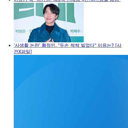
'사생활 논란' 황정민, "두손 싹싹 빌었다" 이유는? [사
건X파일]