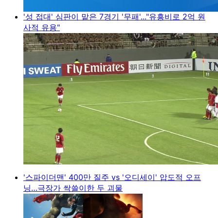
'성 접대' 심판이 맡은 7경기 '무패'..."유흥비로 2억 원
사적 유용"
'스파이더맨' 400만 질주 vs '오디세이' 압도적 오프
닝…극장가 싹쓸이한 두 괴물