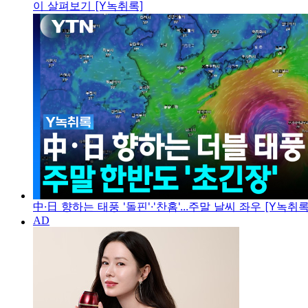
이 살펴보기 [Y녹취록]
中·日 향하는 태풍 '돌핀'·'찬홈'...주말 날씨 좌우 [Y녹취록