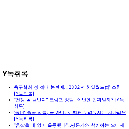
Y녹취록
축구협회 성 접대 논란에...'2002년 한일월드컵' 소환
[Y녹취록]
"전쟁 곧 끝난다" 트럼프 장담...이번엔 진짜일까? [Y녹
취록]
'돌핀' 중국 상륙, 끝 아니다...벌써 두려워지는 시나리오
[Y녹취록]
"흠잡을 데 없이 훌륭했다"...평론가와 함께하는 오디세