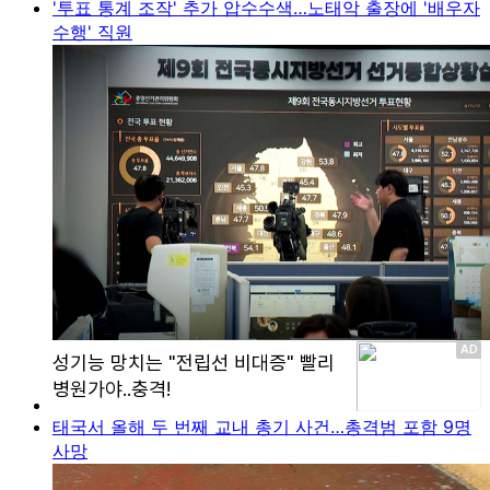
'투표 통계 조작' 추가 압수수색…노태악 출장에 '배우자
수행' 직원
태국서 올해 두 번째 교내 총기 사건…총격범 포함 9명
사망