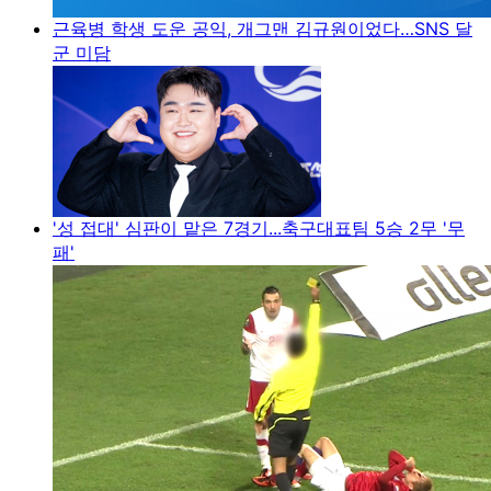
근육병 학생 도운 공익, 개그맨 김규원이었다…SNS 달
군 미담
'성 접대' 심판이 맡은 7경기...축구대표팀 5승 2무 '무
패'