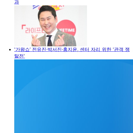
과
'가왕쇼’ 전유진·박서진·홍지윤, 센터 자리 위한 '관객 쟁
탈전'