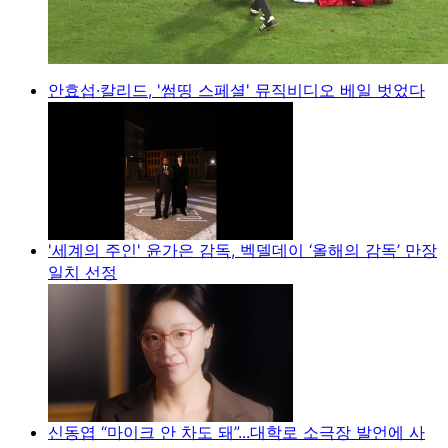
안효섭·칼리드, '썸띵 스페셜' 뮤직비디오 베일 벗었다
'세계의 주인' 윤가은 감독, 벡델데이 ‘올해의 감독’ 만장
일치 선정
신동엽 “마이크 안 차도 돼”...대학로 소극장 발언에 사