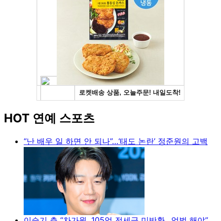
HOT 연예 스포츠
“난 배우 일 하면 안 되나”…‘태도 논란’ 정준원의 고백
이승기 측 “차가원, 105억 전세금 미반환…엄벌 해야”